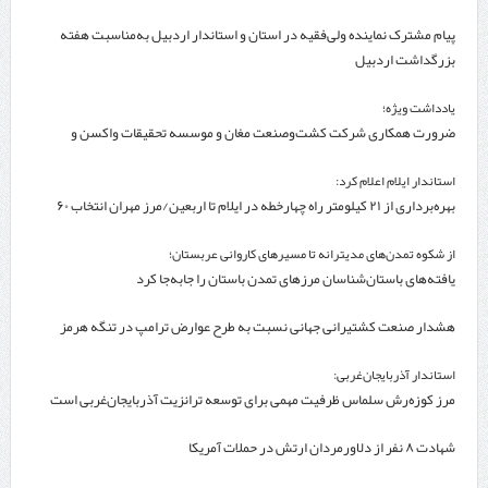
پیام مشترک نماینده ولی‌فقیه در استان و استاندار اردبیل به‌مناسبت هفته
بزرگداشت اردبیل
یادداشت ویژه؛
ضرورت همکاری شرکت کشت‌وصنعت مغان و موسسه تحقیقات واکسن و
سرم‌سازی رازی
استاندار ایلام اعلام کرد:
بهره‌برداری از ۲۱ کیلومتر راه چهارخطه در ایلام تا اربعین/مرز مهران انتخاب ۶۰
درصد زائران
از شکوه تمدن‌های مدیترانه تا مسیرهای کاروانی عربستان؛
یافته‌های باستان‌شناسان مرزهای تمدن باستان را جابه‌جا کرد
هشدار صنعت کشتیرانی جهانی نسبت به طرح عوارض ترامپ در تنگه هرمز
استاندار آذربایجان‌غربی:
مرز کوزه‌رش سلماس ظرفیت مهمی برای توسعه ترانزیت آذربایجان‌غربی است
شهادت ۸ نفر از دلاورمردان ارتش در حملات آمریکا