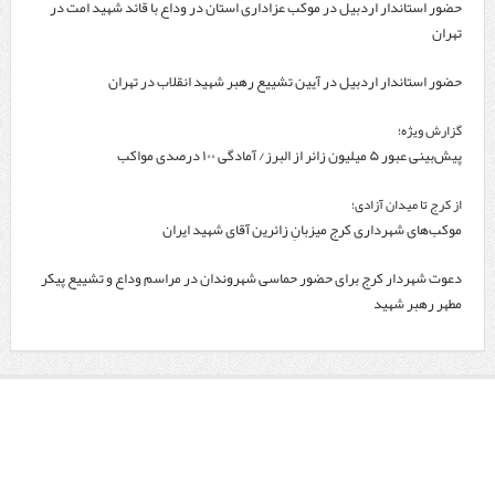
حضور استاندار اردبیل در موکب عزاداری استان در وداع با قائد شهید امت در
تهران
حضور استاندار اردبیل در آیین تشییع رهبر شهید انقلاب در تهران
گزارش ویژه؛
پیش‌بینی عبور ۵ میلیون زائر از البرز/ آمادگی ۱۰۰ درصدی مواکب
از کرج تا میدان آزادی؛
موکب‌های شهرداری کرج میزبانِ زائرین آقای شهید ایران
دعوت شهردار کرج برای حضور حماسی شهروندان در مراسم وداع و تشییع پیکر
مطهر رهبر شهید