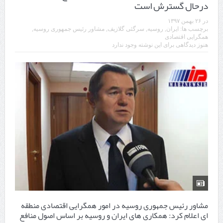
درحال گسترش است
چابهار، جایی که دریا به زندگی سلام می‌کند
در
۲۶ بهمن ۱۳۹۷
برچسب ها:
ایران
,
روسیه
,
سرگئی گلازیف
,
مشاور رئیس جمهوری روسیه
,
گزارش ویژه؛
همگرایی اقتصادی
هنوز دیدگاهی برای این نوشته وجود ندارد
طرز تهیه خورش خلال کرمانشاهی +نکات و فوت وفن‌ها
قدردانی وزیر میراث فرهنگی، گردشگری و صنایع دستی از استاندار اردبیل
استاندار اردبیل در دیدار دبیر شورای‌عالی مناطق آزاد و ویژه اقتصادی:
راه‌اندازی کامل منطقه آزاد اردبیل-بیله‌سوار و منطقه ویژه اقتصادی نمین تسریع
شود
در دیدار استاندار اردبیل و مدیرعامل بانک سینا محقق شد؛
تخصیص ۳۰۰میلیارد تومان برای تکمیل بزرگراه اردبیل-سرچم
کشف ۱۱ قبضه سلاح کلت کمری توسط مرزبانان هنگ مرزی ارومیه
مشاور رئیس جمهوری روسیه در امور همگرایی اقتصادی منطقه
رئیس سازمان راهداری:
ای اعلام کرد: همکاری های ایران و روسیه بر اساس اصول منافع
مرز چیلات دهلران می‌تواند مکمل مرز بین‌المللی مهران شود