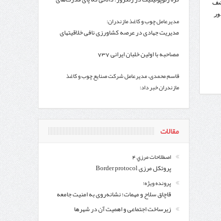
 کشف
فرامنطقه به آن باز شد
اق، صدور
مدیرعامل چوب و کاغذ مازندران:
وزنامه اتریشی از بحران در مرز مغرب و اسپانیا
مدیریت جهادی در عرصه کشاورزی نافی خلاقیتهای
ساختاری نیست
مصاحبه با اولین خلبان ایرانی 737
قاسم محمدی، مدیرعامل شرکت صنایع چوب و کاغذ
مازندران خبر داد:
مذاکرات مثبت بین کاغذ مازندران و سازمان جنگل‌ها
پس از چند سال
مقالات
اصطلاحات مرزي 4
پروتکل مرزی Border protocol
پرونده ویژه؛
قاچاق سلاح و مهمات؛ نشانه‌روی به امنیت جامعه
زیرساخت اجتماعی و اهمیت آن در شهرها