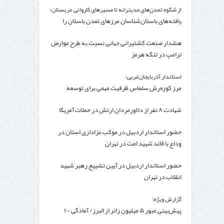
از شکوه تمدن‌های مدیترانه تا مسیرهای کاروانی عربستان؛
یافته‌های باستان‌شناسان مرزهای تمدن باستان را
جابه‌جا کرد
هشدار صنعت کشتیرانی جهانی نسبت به طرح عوارض
ترامپ در تنگه هرمز
استاندار آذربایجان‌غربی:
مرز کوزه‌رش سلماس ظرفیت مهمی برای توسعه
ترانزیت آذربایجان‌غربی است
شهادت ۸ نفر از دلاورمردان ارتش در حملات آمریکا
حضور استاندار اردبیل در موکب عزاداری استان در
وداع با قائد شهید امت در تهران
حضور استاندار اردبیل در آیین تشییع رهبر شهید
انقلاب در تهران
گزارش ویژه؛
پیش‌بینی عبور ۵ میلیون زائر از البرز/ آمادگی ۱۰۰
درصدی مواکب