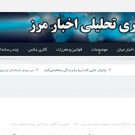
اخبار جهان
موضوعات
قوانین و مقررات
گالری عکس
چند رسانه ا
چابهار، جایی که دریا به زندگی سلام می‌کند
در دیدار استاندار اردبی
فوت وفن‌ها
توسعه همکاری گمرک‌های م
قدردانی وزیر میراث فرهنگی
یر شورای‌عالی مناطق آزاد و ویژه اقتصادی:
اردبیل-بیله‌سوار و منطقه ویژه اقتصادی نمین تسریع شود
کشف ۱۱ قبضه سلاح کلت کمری توسط مرزبانان هنگ مرزی ارومیه
در دیدار است
ی
,
قاچاق انسان
,
مصوبه جدید سربازی
,
ناجا
هنوز دیدگاهی برای این نوشته وجود ندارد
تخصیص ۳۰۰میلیارد تومان برای تکمیل بزرگراه اردبیل-سرچم
رئیس سازمان راهداری: