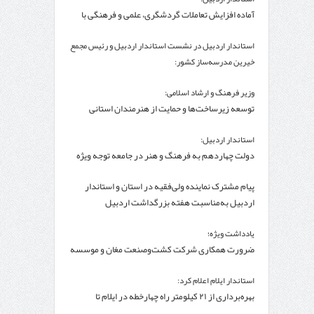
آماده افزایش تعاملات گردشگری، علمی و فرهنگی با
کشور ترکیه هستیم
استاندار اردبیل در نشست استاندار اردبیل و رئیس مجمع
خیرین مدرسه‌ساز کشور:
۲۵۰۰میلیارد تومان برای تکمیل پروژه‌های مدرسه‌سازی
وزیر فرهنگ و ارشاد اسلامی:
استان نیاز است
توسعه زیرساخت‌ها و حمایت از هنرمندان استانی
راهبرد اصلی برای ارتقای جایگاه سینما است
استاندار اردبیل:
دولت چهاردهم به فرهنگ و هنر در جامعه توجه ویژه
دارد
پیام مشترک نماینده ولی‌فقیه در استان و استاندار
اردبیل به‌مناسبت هفته بزرگداشت اردبیل
یادداشت ویژه؛
ضرورت همکاری شرکت کشت‌وصنعت مغان و موسسه
تحقیقات واکسن و سرم‌سازی رازی
استاندار ایلام اعلام کرد:
بهره‌برداری از ۲۱ کیلومتر راه چهارخطه در ایلام تا
اربعین/مرز مهران انتخاب ۶۰ درصد زائران