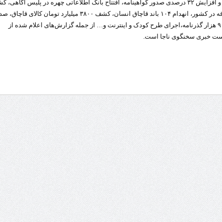
مصوبه جدید سربازی و افزایش ۳۲ درصدی صدور گواهینامه، افتتاح بانک اطلاعاتی چهره در پلیس آگاهی،
مرز چیلات دهلران می‌تواند مکمل مرز بین‌المللی مهران شود
۲۶ میلیون ماده محترقه در کشور، انهدام ۱۰۴ باند قاچاق انسان، کشف ۳۸۰۰ میلیارد تومان کالای قاچ
زائران اربعین در مرزهای خوزستان از مرز یک میلیون و ۴۲۸ هزار نفر گذشت
روایت ر
بیش از ۳ میلیون و ۹۰۰ هزار گذرنامه،اجرای طرح کودک و اینترنت و… از جمله گزارش‌های اعلام شده از
ست خبری سخنگوی ناجا است.