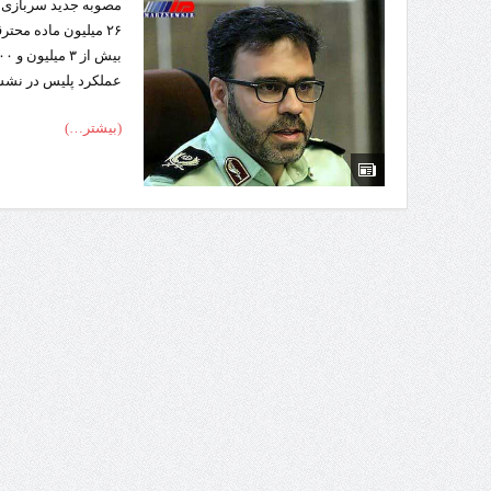
تردد 
عملکرد پلیس در نش
(بیشتر…)