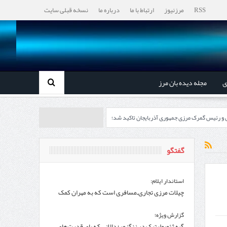
RSS
مرزنیوز
ارتباط با ما
درباره ما
نسخه قبلی سایت
ی
مجله دیده بان مرز
ل و رئیس گمرک مرزی جمهوری آذربایجان تاکید شد؛
رزی ایران و جمهوری آذربایجان ضرورت دارد
گفتگو
، گردشگری و صنایع دستی از استاندار اردبیل
استاندار ایلام:
چیلات مرزی تجاری‌ـ‌مسافری است که به مهران کمک
اندار اردبیل و مدیرعامل بانک سینا محقق شد؛
می‌کند
گزارش ویژه؛
گره ژئوپولیتیک در زنگزور؛ دالانی که پای قدرت‌های