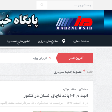
صفحه اصلی
استان های مرزی
کشورهای همسایه
آخرین اخبار
گزارش ویژه؛
طرز تهیه خورش خلال کرمانشاهی +نکات و 
خانه
مصوبه جدید سربازی
استاندار اردبیل در دیدار دب
راه‌اندازی کامل منطقه آزاد 
سخنگوی ناجا اعلام کرد:
انهدام ۱۰۴ باند قاچاق انسان در کشور
در
۱۷ اسفند ۱۳۹۶
برچسب ها:
سخنگوی ناجا
,
سردار سعید منتظرالمهد