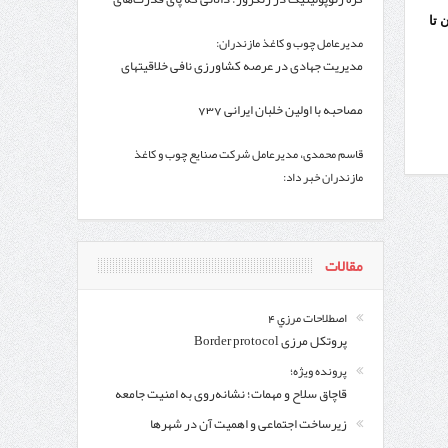
فرامنطقه به آن باز شد
 تا
مدیرعامل چوب و کاغذ مازندران:
اندار اردبیل و مدیرعامل بانک سینا محقق شد؛
مدیریت جهادی در عرصه کشاورزی نافی خلاقیتهای
ساختاری نیست
مصاحبه با اولین خلبان ایرانی 737
قاسم محمدی، مدیرعامل شرکت صنایع چوب و کاغذ
مازندران خبر داد:
مذاکرات مثبت بین کاغذ مازندران و سازمان جنگل‌ها
پس از چند سال
مقالات
اصطلاحات مرزي 4
پروتکل مرزی Border protocol
پرونده ویژه؛
قاچاق سلاح و مهمات؛ نشانه‌روی به امنیت جامعه
زیرساخت اجتماعی و اهمیت آن در شهرها