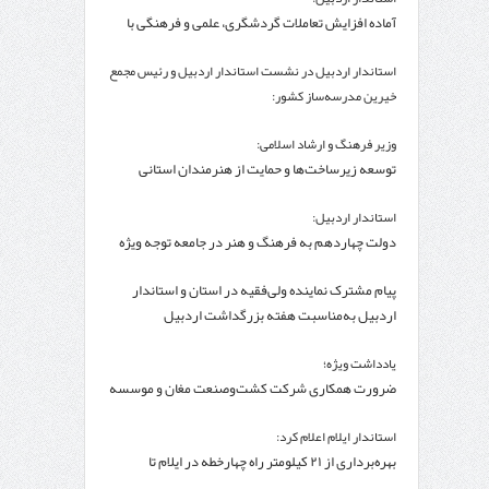
آماده افزایش تعاملات گردشگری، علمی و فرهنگی با
کشور ترکیه هستیم
استاندار اردبیل در نشست استاندار اردبیل و رئیس مجمع
خیرین مدرسه‌ساز کشور:
۲۵۰۰میلیارد تومان برای تکمیل پروژه‌های مدرسه‌سازی
وزیر فرهنگ و ارشاد اسلامی:
استان نیاز است
توسعه زیرساخت‌ها و حمایت از هنرمندان استانی
راهبرد اصلی برای ارتقای جایگاه سینما است
استاندار اردبیل:
دولت چهاردهم به فرهنگ و هنر در جامعه توجه ویژه
دارد
پیام مشترک نماینده ولی‌فقیه در استان و استاندار
اردبیل به‌مناسبت هفته بزرگداشت اردبیل
یادداشت ویژه؛
ضرورت همکاری شرکت کشت‌وصنعت مغان و موسسه
تحقیقات واکسن و سرم‌سازی رازی
استاندار ایلام اعلام کرد:
بهره‌برداری از ۲۱ کیلومتر راه چهارخطه در ایلام تا
اربعین/مرز مهران انتخاب ۶۰ درصد زائران