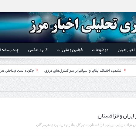
اخبار جهان
موضوعات
قوانین و مقررات
گالری عکس
چند رسانه ا
تشدید اختلاف ایتالیا و اسپانیا بر سر کنترل‌های مرزی
چگونه انسجام داخلی، هز
اقتدار دیپلماسی از درون م
 استاندار اردبیل و رئیس گمرک مرزی جمهوری آذربایجان تاکید شد؛
ری گمرک‌های مرزی ایران و جمهوری آذربایجان ضرورت دارد
گزارش ویژه؛
ایران و قزاقستان
طرز تهیه خورش خلال کرمانشاهی +نکات و فوت وفن‌ها
 نژاد
,
دریایی- ریلی
,
قزاقستان
,
مدیرکل بنادر و دریانوردی هرمزگان
قدردانی وزیر میراث فرهنگی
یر شورای‌عالی مناطق آزاد و ویژه اقتصادی: