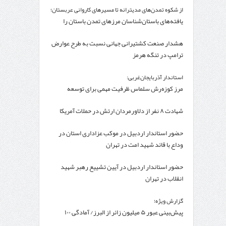
از شکوه تمدن‌های مدیترانه تا مسیرهای کاروانی عربستان؛
یافته‌های باستان‌شناسان مرزهای تمدن باستان را
جابه‌جا کرد
هشدار صنعت کشتیرانی جهانی نسبت به طرح عوارض
ترامپ در تنگه هرمز
استاندار آذربایجان‌غربی:
مرز کوزه‌رش سلماس ظرفیت مهمی برای توسعه
ترانزیت آذربایجان‌غربی است
شهادت ۸ نفر از دلاورمردان ارتش در حملات آمریکا
حضور استاندار اردبیل در موکب عزاداری استان در
وداع با قائد شهید امت در تهران
حضور استاندار اردبیل در آیین تشییع رهبر شهید
انقلاب در تهران
گزارش ویژه؛
پیش‌بینی عبور ۵ میلیون زائر از البرز/ آمادگی ۱۰۰
درصدی مواکب