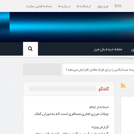
RSS
مرزنیوز
ارتباط با ما
درباره ما
نسخه قبلی سایت
ی
مجله دیده بان مرز
ینه عهدشکنی را برای طرف مقابل افزایش می‌دهد؟
رزها آغاز می‌شود
گفتگو
چابهار، جایی که دریا به زندگی سلام می‌کند
استاندار ایلام:
چیلات مرزی تجاری‌ـ‌مسافری است که به مهران کمک
می‌کند
، گردشگری و صنایع دستی از استاندار اردبیل
گزارش ویژه؛
گره ژئوپولیتیک در زنگزور؛ دالانی که پای قدرت‌های