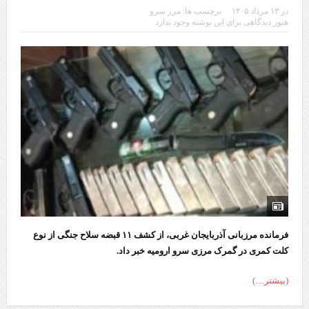
در
۱۳ مرداد ۱۴۰۵
برچسب ها:
مرز سرو
چابهار، جایی که دریا به زندگی سلام می‌کند
هنوز دیدگاهی برای این نوشته وجود ندارد
گزارش ویژه؛
طرز تهیه خورش خلال کرمانشاهی +نکات و فوت وفن‌ها
قدردانی وزیر میراث فرهنگی، گردشگری و صنایع دستی از استاندار اردبیل
استاندار اردبیل در دیدار دبیر شورای‌عالی مناطق آزاد و ویژه اقتصادی:
راه‌اندازی کامل منطقه آزاد اردبیل-بیله‌سوار و منطقه ویژه اقتصادی نمین تسریع
شود
در دیدار استاندار اردبیل و مدیرعامل بانک سینا محقق شد؛
تخصیص ۳۰۰میلیارد تومان برای تکمیل بزرگراه اردبیل-سرچم
فرمانده مرزبانی آذربایجان غربی، از کشف ۱۱ قبضه سلاح جنگی از نوع
کلت کمری در گمرک مرزی سرو ارومیه خبر داد.
کشف ۱۱ قبضه سلاح کلت کمری توسط مرزبانان هنگ مرزی ارومیه
رئیس سازمان راهداری:
(بیشتر…)
مرز چیلات دهلران می‌تواند مکمل مرز بین‌المللی مهران شود