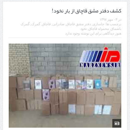
کشف دفتر مشق قاچاق از بار نخود!
در
۰۳ مهر ۱۳۹۷
برچسب ها:
جاسازی
,
دفتر مشق قاچاق
,
صادراتی
,
قاچاق
,
گمرک
,
گمرک
باشماق
,
محموله قاچاق
,
نخود
هنوز دیدگاهی برای این نوشته وجود ندارد