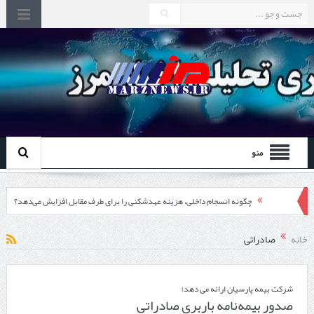
منو
چگونه انسجام داخلی، هزینه عهدشکنی را برای طرف مقابل افزایش می‌دهد؟
اقتدار دیپلماسی از درون مرزها آغاز می‌شود
خانه
صادراتی
تشدید اختلاف ایتالیا و اسپانیا بر سر کنترل‌های مرزی
در دیدار استاندار اردبیل و رئیس گمرک مرزی جمهوری آذربایجان تاکید شد؛
شرکت بیمه پارسیان ارائه می دهد؛
صدور بيمه‌نامه باربري صادراتي
توسعه همکاری گمرک‌های مرزی ایران و جمهوری آذربایجان ضرورت دارد