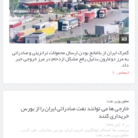
گمرک ایران از بلامانع بودن ارسال محمولات ترانزیتی و صادراتی
به مرز دوغارون بدلیل رفع مشکل ازدحام در مرز خروجی خبر
داد.
(بیشتر…)
معاون وزیر نفت:
خارجی ها می توانند نفت صادراتی ایران را از بورس
خریداری کنند
در
۰۴ آبان ۱۳۹۷
برچسب ها:
اسحاق جهانگیری
,
انرژی
,
ایران
,
بورس
,
صادراتی
,
علی کاردر
,
معاون وزیر نفت
,
نفت