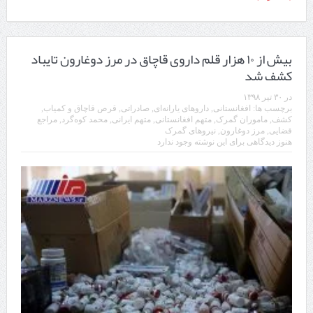
بیش از ۱۰ هزار قلم داروی قاچاق در مرز دوغارون تایباد
کشف شد
در
۳۰ تیر ۱۳۹۸
برچسب ها:
افغانستانی
,
داروهای یارانه‌ای
,
صادراتی
,
قرص قاچاق و کمیاب
,
کشف
,
ماموران گمرک
,
متهم افغانستانی
,
متهم ایرانی
,
محمد کوه‌گرد
,
مراجع
قضایی
,
مرز دوغارون
,
نیروهای گمرک
هنوز دیدگاهی برای این نوشته وجود ندارد