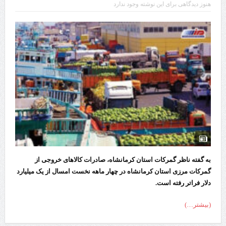
هنوز دیدگاهی برای این نوشته وجود ندارد
چابهار، جایی که دریا به زندگی سلام می‌کند
گزارش ویژه؛
طرز تهیه خورش خلال کرمانشاهی +نکات و فوت وفن‌ها
قدردانی وزیر میراث فرهنگی، گردشگری و صنایع دستی از استاندار اردبیل
استاندار اردبیل در دیدار دبیر شورای‌عالی مناطق آزاد و ویژه اقتصادی:
راه‌اندازی کامل منطقه آزاد اردبیل-بیله‌سوار و منطقه ویژه اقتصادی نمین تسریع
شود
در دیدار استاندار اردبیل و مدیرعامل بانک سینا محقق شد؛
به گفته ناظر گمرکات استان کرمانشاه، صادرات کالاهای خروجی از
تخصیص ۳۰۰میلیارد تومان برای تکمیل بزرگراه اردبیل-سرچم
گمرکات مرزی استان کرمانشاه در چهار ماهه نخست امسال از یک میلیارد
دلار فراتر رفته است.
کشف ۱۱ قبضه سلاح کلت کمری توسط مرزبانان هنگ مرزی ارومیه
رئیس سازمان راهداری:
(بیشتر…)
مرز چیلات دهلران می‌تواند مکمل مرز بین‌المللی مهران شود