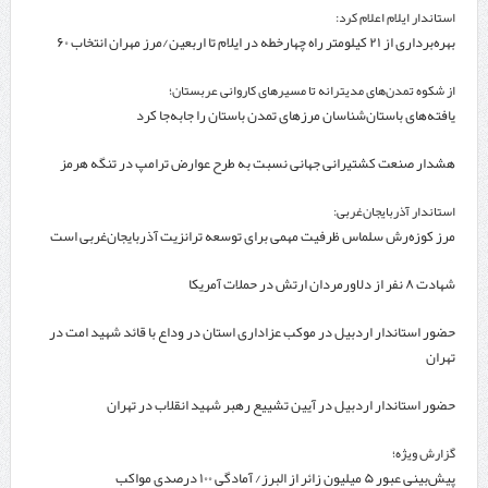
استاندار ایلام اعلام کرد:
بهره‌برداری از ۲۱ کیلومتر راه چهارخطه در ایلام تا اربعین/مرز مهران انتخاب ۶۰
درصد زائران
از شکوه تمدن‌های مدیترانه تا مسیرهای کاروانی عربستان؛
یافته‌های باستان‌شناسان مرزهای تمدن باستان را جابه‌جا کرد
هشدار صنعت کشتیرانی جهانی نسبت به طرح عوارض ترامپ در تنگه هرمز
استاندار آذربایجان‌غربی:
مرز کوزه‌رش سلماس ظرفیت مهمی برای توسعه ترانزیت آذربایجان‌غربی است
شهادت ۸ نفر از دلاورمردان ارتش در حملات آمریکا
حضور استاندار اردبیل در موکب عزاداری استان در وداع با قائد شهید امت در
تهران
حضور استاندار اردبیل در آیین تشییع رهبر شهید انقلاب در تهران
گزارش ویژه؛
پیش‌بینی عبور ۵ میلیون زائر از البرز/ آمادگی ۱۰۰ درصدی مواکب