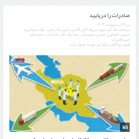
صادرات را دریابید
در
۲۳ اردیبهشت ۱۴۰۳
برچسب ها:
آن سوی مرزها
,
اکبر گداری
,
امیررضا رجبی
,
جواد نیشابوری
,
حسین کشاورز
,
حسین محمدیان
,
رضا نیک باف
,
صادرات
,
محمدعلی
امیرفخریان
هنوز دیدگاهی برای این نوشته وجود ندارد