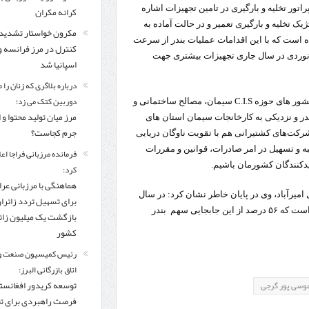
ور تخلیه و بارگیری در تامین تجهیزات اشاره
کرانه مکران
یک تخلیه و بارگیری تعمیر و در حالت آماده به
مکرون خواستار تشدید
 است که با این اقدامات عملیات بندر از سرعت
کنترل‌ در مرز فرانسه و
یانوردی در سال جاری تجهیزات بیشتری جهت
اسپانیا شد
درباره بلاگری که زنان را 
دوربین کتک می زد؛
موسی پور با اشاره به اینکه عمده بار صادراتی از بندر امیرآباد به کشور های حوزه C.I.S سیمان، مصالح ساختمانی و
مرز میان تولید محتوا و 
در و نزدیکی به کارخانجات سیمان استان های
جرم کجاست؟
شرکت‌های کشتیرانی هم با تقویت ناوگان دریایی
به و تسهیل در امر صادرات، قوانین و مقررات
فرمانده مرزبانی فراجا اعل
دکنندگان کشورمان باشیم.
کرد:
هماهنگی با مرزبانی عرا
 امیرآباد، وی در پایان خاطر نشان کرد: در سال
برای تسهیل تردد زائرا
جاری بیش از ۱ میلیون و ۸۵۰ هزار تن کالا در دریای خزر جابجا شده است که ۵۶ درصد از این جابجایی سهم بندر
بازگشت یک میلیون زائر
کشور
رئیس کمیسیون صنعت و
اتاق بازرگانی البرز:
توسعه کریدور افغانستا
وسی پور گرجی
فرصت راهبردی برای ت