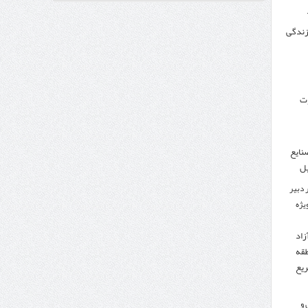
 زندگی
وزنامه اتریشی از بحران در مرز مغرب و اسپانیا
وت
نایع
یل
 دبیر
ویژه
زاد
طقه
ریع
 و