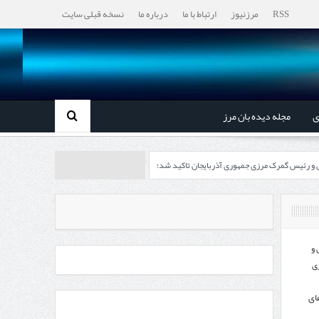
RSS
مرزنیوز
ارتباط با ما
درباره ما
نسخه قبلی سایت
ی
مجله دیده بان مرز
ل و رئیس گمرک مرزی جمهوری آذربایجان تاکید شد؛
رزی ایران و جمهوری آذربایجان ضرورت دارد
، گردشگری و صنایع دستی از استاندار اردبیل
 و
ی
اندار اردبیل و مدیرعامل بانک سینا محقق شد؛
ای