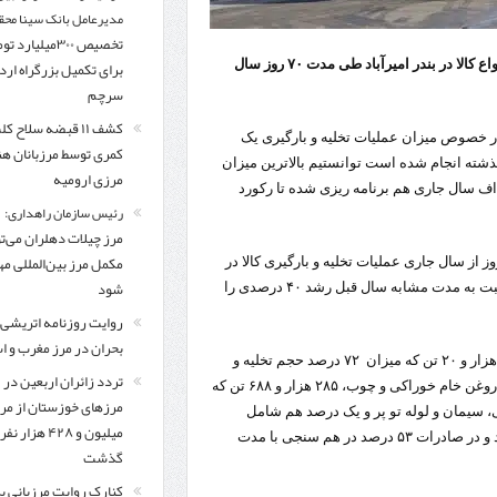
مدیرعامل بانک سینا محق
تخصیص ۳۰۰میلیارد 
مدیر کل بنادر و دریانوردی امیرآباد گفت: عملیات تخلیه و بارگیری انواع کالا در بندر امیرآباد طی مدت ۷۰ روز سال
برای تکمیل بزرگراه ار
سرچم
کشف ۱۱ قبضه سلاح ک
 خصوص میزان عملیات تخلیه و بارگیری یک
کمری توسط مرزبانان ه
ل گذشته انجام شده است توانستیم بالاترین میزان
مرزی ارومیه
اهداف سال جاری هم برنامه ریزی شده تا رکورد
رئیس سازمان راهداری:
مرز چیلات دهلران می‌تو
مکمل مرز بین‌المللی مه
 کل بنادر و دریانوردی امیرآباد افزود: تنها نزدیک به گذشت ۷۰ روز از سال جاری عملیات تخلیه و بارگیری کالا در
شود
این بندر از مرز ۱ میلیون و ۶۱ هزار و ۲۲۱ تن گذشت که این آمار نسبت به مدت مشابه سال قبل رشد ۴۰ درصدی را
روایت روزنامه اتریشی 
بحران در مرز مغرب و اس
این مسئول اظهار کرد: از عملیات تخلیه و بارگیری انجام شده، ۷۶۲ هزار و ۲۰ تن که میزان ۷۲ درصد حجم تخلیه و
تردد زائران اربعین در
بارگیری را در بر می‌گیرد مربوط به واردات کالا، شامل انواع غلات، روغن خام خوراکی و چوب، ۲۸۵ هزار و ۶۸۸ تن که
مرزهای خوزستان از مر
نی، سیمان و لوله تو پر و یک درصد هم شامل
میلیون و ۴۲۸ هزار نفر
ترانزیت خودرو است که با این توصیف در حجم واردات کالا ۴۴ درصد و در صادرات ۵۳ درصد در هم سنجی با مدت
گذشت
کنارک روایت مرزبانی ب