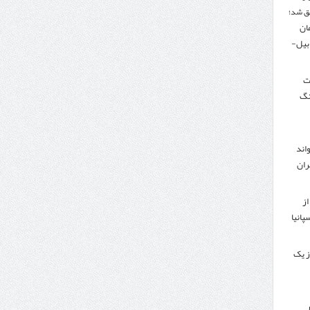
ق شد؛
تومان
دبیل-
لت
نگ
اند
ران
از
پانیا
ز یک
ر