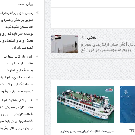
ایران است
رئیس اتاق بازرگانی خراس
جنوبی بر نقش راهبردی با
افغانستان تاکید کرد؛
توسعه سرمایه‌گذاری و
بعدی
همکاری‌های اقتصادی ب
ادل آتش میان ارتش‌های مصر و
خصوصی ایران
رژیم صهیونیستی در مرز رفح
رایزن بازرگانی سفارت
افغانستان در ایران:
میلیارد دلاری با ایران تنه
سرمایه‌گذاری و تجارت
دوسویه محقق می‌شود
رئیس اتاق مشترک ایران 
افغانستان در همایش اتاق 
افغانستان در مسیر ج
اقتصادی؛ ایران باید س
از این بازار را افزایش 
یات کانتینری به ۴۲۷ هزار TEU
سرپرست معاونت دریایی سازمان بنادر و