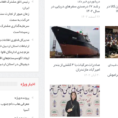
دریانوردی خبر داد:
رئیس اتاق مشترک افغانس
میلیون تن کالا در
رشد ۱۷ درصدی سفرهای دریایی در
ایران:
سال ۱۴۰۲
زمان عبور از تجارت سن
۲۶ اسفند ۱۴۰۲
حرکت به سمت
سرمایه‌گذاری مشترک ف
رسیده است
مدیرکل فناوری اطلاعات و
ارتباطات استان اردبیل خب
عزم جدی اداره‌کل فاوا 
ایجاد اکوسیستم‌های اق
دیجیتال در استان اردب
صادرات مرکبات با ۴ کشتی از بندر
ت شهدای
امیرآباد مازندران
فراموش
۳۰ آبان ۱۴۰۲
اخبار ویژه
پرونده ویژه؛
معرفی هاب دام جنوب 
آسیا
پرونده ویژه؛