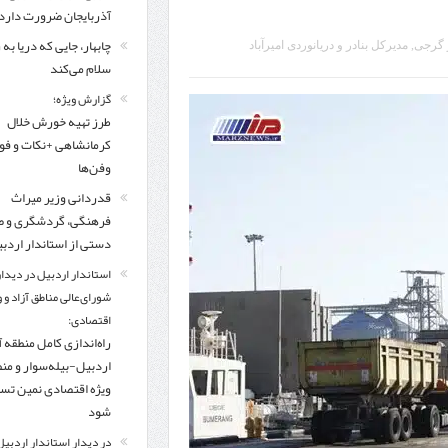
مرز چیلات دهلران می‌تواند مکمل مرز بین‌المللی مهران شود
آذربایجان ضرورت دارد
چابهار، جایی که دریا به
زائران اربعین در مرزهای خوزستان از مرز یک میلیون و ۴۲۸ هزار نفر گذشت
روایت ر
 گرجی
,
مدیرکل بنادر و دریانوردی امیرآباد
سلام می‌کند
گزارش ویژه؛
طرز تهیه خورش خلال
کرمانشاهی +نکات و ف
وفن‌ها
قدردانی وزیر میراث
فرهنگی، گردشگری و ص
دستی از استاندار اردب
استاندار اردبیل در دیدار
شورای‌عالی مناطق آزاد و 
اقتصادی:
راه‌اندازی کامل منطقه آ
اردبیل-بیله‌سوار و من
ویژه اقتصادی نمین تس
شود
در دیدار استاندار اردبیل