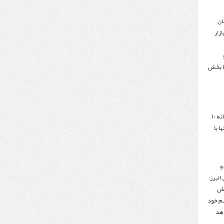
ان
زار
ا بخش
هدف‌گذاری تجارت سالانه ۱۰
ا با
و
البرز:
هش
هم خود
دهد