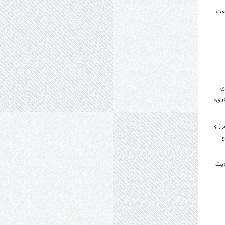
نعت
ی
ری»
رز و
و
کویت