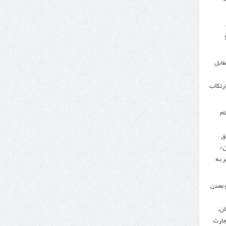
مقابل
ارتکاب
ام
ق
ن/
 به
 معدن
ن،
جارت