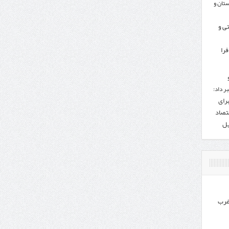
تان و
تی و
را
ر داد:
برای
تصاد
یل
غرب