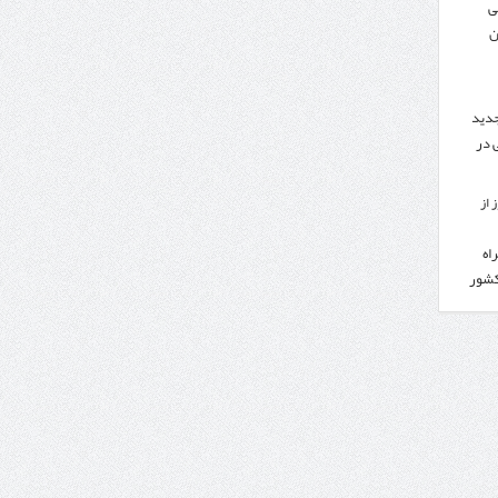
ی
ن
جدید
 در
 از
اه
کشور