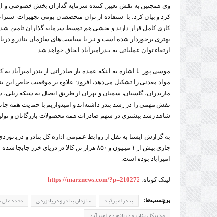
وی همچنین به نقش تعیین کننده سرمایه گذاران بخش خصوصی و اپرات
کرد و بیان کرد: با استفاده از توان متخصصان بومی تجهیزات استراتژ
کاری کامل قرار دارند و بخشی هم توسط سرمایه گذاران تامین شده
بهتری برخوردار شده است و نیز با سیاست‌های سازمان بنادر و در
ارتقاء توان عملیاتی به بندرامیرآباد الحاق خواهد شد.
مواد معدنی را تشکیل می‌دهد، افزود: علاوه بر موقعیت خاص این بن
مازندران، گلستان، سمنان و تهران از طریق اتصال به شبکه ریلی، 
نقش مهمی را در رشد بندر داشته‌اند و امیدواریم با حمایت همه جان
شاهد رشد بیشتری در سهم صادرات همه محصولات بازرگانان و تولی
به گزارش ایسنا به نقل از روابط عمومی اداره کل بنادر و دریانوردی
امیرآباد بوده است.
لینک کوتاه:
https://marznews.com/?p=210272
برچسب‌ها:
بندر امیرآباد
سازمان بنادر و دریانوردی
محمدعلی م
مدیرکل بنادر و دریانوردی امیرآباد