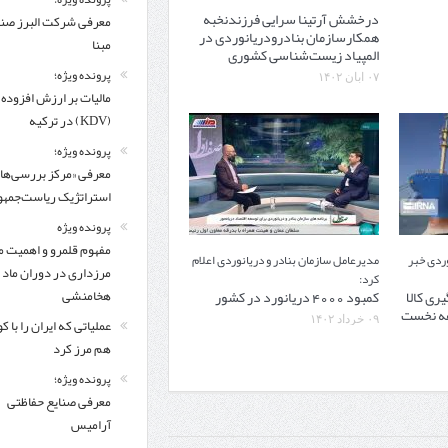
درخشش آرتینا سرایی فرزندنخبه
معرفی شركت البرز ص
همکارسازمان بنادرودریانوردی در
مبنا
المپیاد زیست‌شناسی کشوری
پرونده ویژه؛
۰۷ آبان ۱۴۰۲
مالیات بر ارزش افزوده
(KDV) در ترکیه
پرونده ویژه؛
معرفی «مرکز بررسی‌ها
استراتژیک ریاست‌جمهو
پرونده ویژه
مفهوم قلمرو و اهمیت م
وردی خبر
مدیرعامل سازمان بنادر و دریانوردی اعلام
مرزداری در دوران ماد 
کرد:
گیری کالا
کمبود 4000 دریانورد در کشور
هخامنشی
هه نخست
۰۹ خرداد ۱۴۰۲
عملیاتی که ایران را با 
هم مرز کرد
پرونده ویژه؛
معرفی صنایع حفاظتی
آرامیس