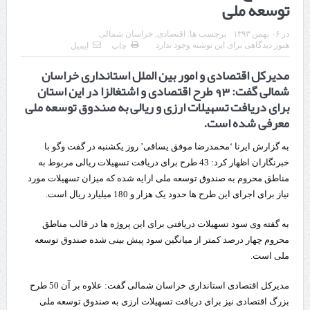
توسعه ملی
چابهار، جایی که دریا به زندگی سلام می‌کند
در
۰۶ بهمن ۱۳۹۳
برچسب ها:
اقتصادی
,
خراسان شمالی
گزارش ویژه؛
هنوز دیدگاهی برای این نوشته وجود ندارد
چاپ
ایمیل
مدیرکل اقتصادی و امور بین الملل استانداری خراسان
طرز تهیه خورش خلال کرمانشاهی +نکات و فوت وفن‌ها
شمالی گفت: 93 طرح اقتصادی و اشتغالزا در این استان
قدردانی وزیر میراث فرهنگی، گردشگری و صنایع دستی از استاندار اردبیل
برای دریافت تسهیلات ارزی و ریالی به صندوق توسعه ملی
معرفی شده است.
استاندار اردبیل در دیدار دبیر شورای‌عالی مناطق آزاد و ویژه اقتصادی:
به گزارش ایرنا ‘محمدرضا موفق یساقی’ روز یکشنبه در گفت وگو با
راه‌اندازی کامل منطقه آزاد اردبیل-بیله‌سوار و منطقه ویژه اقتصادی نمین تسریع
خبرنگاران اظهار کرد: 43 طرح برای دریافت تسهیلات ریالی مربوط به
شود
مناطق محروم به صندوق توسعه ملی ارایه شده که میزان تسهیلات مورد
نیاز برای اجرای این طرح ها حدود یک هزار و 180 میلیارد ریال است.
در دیدار استاندار اردبیل و مدیرعامل بانک سینا محقق شد؛
به گفته وی سود تسهیلات دریافتی برای این پروژه ها در قالب مناطق
تخصیص ۳۰۰میلیارد تومان برای تکمیل بزرگراه اردبیل-سرچم
محروم چهار درصد کمتر از میانگین سود پیش بینی شده صندوق توسعه
کشف ۱۱ قبضه سلاح کلت کمری توسط مرزبانان هنگ مرزی ارومیه
ملی است.
رئیس سازمان راهداری:
مدیرکل اقتصادی استانداری خراسان شمالی گفت: علاوه بر آن 50 طرح
بزرگ اقتصادی نیز برای دریافت تسهیلات ارزی به صندوق توسعه ملی
مرز چیلات دهلران می‌تواند مکمل مرز بین‌المللی مهران شود