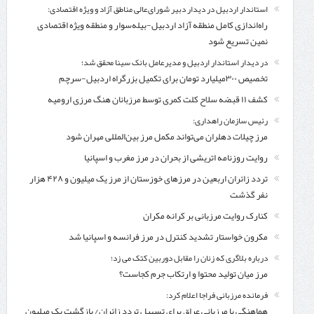
استاندار اردبیل در دیدار دبیر شورای‌عالی مناطق آزاد و ویژه اقتصادی:
راه‌اندازی کامل منطقه آزاد اردبیل-بیله‌سوار و منطقه ویژه اقتصادی
نمین تسریع شود
در دیدار استاندار اردبیل و مدیرعامل بانک سینا محقق شد؛
تخصیص ۳۰۰میلیارد تومان برای تکمیل بزرگراه اردبیل-سرچم
کشف ۱۱ قبضه سلاح کلت کمری توسط مرزبانان هنگ مرزی ارومیه
رئیس سازمان راهداری:
مرز چیلات دهلران می‌تواند مکمل مرز بین‌المللی مهران شود
روایت روزنامه اتریشی از بحران در مرز مغرب و اسپانیا
تردد زائران اربعین در مرزهای خوزستان از مرز یک میلیون و ۴۲۸ هزار
نفر گذشت
کنارک روایت مرزبانی بر کرانه مکران
مکرون خواستار تشدید کنترل‌ در مرز فرانسه و اسپانیا شد
درباره بلاگری که زنان را مقابل دوربین کتک می زد؛
مرز میان تولید محتوا و ارتکاب جرم کجاست؟
فرمانده مرزبانی فراجا اعلام کرد:
هماهنگی با مرزبانی عراق برای تسهیل تردد زائران/ بازگشت یک میلیون