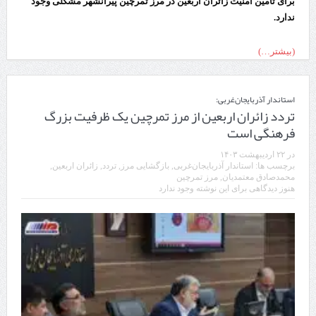
برای تأمین امنیت زائران اربعین در مرز تمرچین پیرانشهر مشکلی وجود
ندارد.
(بیشتر…)
استاندار آذربایجان‌غربی:
تردد زائران اربعین از مرز تمرچین یک ظرفیت بزرگ
فرهنگی است
در
۲۲ اردیبهشت ۱۴۰۳
برچسب ها:
استاندار آذربایجان‌غربی
,
بازگشایی مرز
,
تردد
,
زائران اربعین
,
محمدصادق معتمدیان
,
مرز تمرچین
هنوز دیدگاهی برای این نوشته وجود ندارد