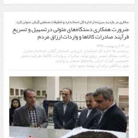
سالاری در بازدید سرزده از اداره کل استاندارد و تحقیقات صنعتی گیلان عنوان کرد:
ضرورت همکاری دستگاه‌های متولی درتسهیل و تسریع
فرآیند صادرات کالاها و واردات ارزاق مردم
در
۲۴ اردیبهشت ۱۳۹۸
برچسب ها:
اداره کل استاندارد
,
ارزیابی
,
استاندار گیلان
,
استانداردسازی
,
رعایت مسائل ایمنی
,
رونق تولید
,
صادرات و واردات کالاها
,
ظرفیت بخش
خصوصی
,
گمرک انزلی
,
واحدهای صنعتی و تولیدی
هنوز دیدگاهی برای این نوشته وجود ندارد