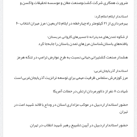
ضرورت همکاری شرکت کشت‌وصنعت مغان و موسسه تحقیقات واکسن و
سرم‌سازی رازی
استاندار ایلام اعلام کرد:
بهره‌برداری از ۲۱ کیلومتر راه چهارخطه در ایلام تا اربعین/مرز مهران انتخاب ۶۰
درصد زائران
از شکوه تمدن‌های مدیترانه تا مسیرهای کاروانی عربستان؛
یافته‌های باستان‌شناسان مرزهای تمدن باستان را جابه‌جا کرد
هشدار صنعت کشتیرانی جهانی نسبت به طرح عوارض ترامپ در تنگه هرمز
استاندار آذربایجان‌غربی:
مرز کوزه‌رش سلماس ظرفیت مهمی برای توسعه ترانزیت آذربایجان‌غربی است
شهادت ۸ نفر از دلاورمردان ارتش در حملات آمریکا
حضور استاندار اردبیل در موکب عزاداری استان در وداع با قائد شهید امت در
تهران
حضور استاندار اردبیل در آیین تشییع رهبر شهید انقلاب در تهران