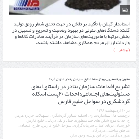
استاندار گیلان با تأکید بر تلاش در جهت تحقق شعار رونق تولید
گفت: دستگاه‌های متولی در بهبود وضعیت و تسریع و تسهیل در
بخش مرتبط با ماموریت‌های سازمان در فرآیند صادرات کالاها و
واردات ارزاق مردم همکاری مضاعف داشته باشند.
(بیشتر…)
معاون برنامه ریزی و توسعه منابع سازمان بنادر عنوان کرد:
تشریح اقدامات سازمان بنادر در راستای ایفای
مسئولیت‌های اجتماعی؛ احداث ۲۰پست اسکله
گردشگری در سواحل خلیج فارس
در
۱۰ اردیبهشت ۱۳۹۸
برچسب ها:
استانداردسازی
,
اسکله شناور گردشگری
,
تسهیلات
,
جزیره هرمز
,
ح احداث موج شکن های چند منظوره
,
حمل و نقل دریایی
,
خلیج فارس
,
خوزستان
,
دریای عمان
,
سرمایه‌گزاری
,
سواحل خلیج فارس
,
طرح اقتصادی
,
مناطق ساحلی
,
هرمزگان
هنوز دیدگاهی برای این نوشته وجود ندارد