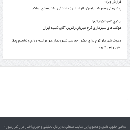
گزارش ویژه؛
پیش‌بینی عبور ۵ میلیون زائر از البرز/ آمادگی ۱۰۰ درصدی مواکب
از کرج تا میدان آزادی؛
موکب‌های شهرداری کرج میزبانِ زائرین آقای شهید ایران
دعوت شهردار کرج برای حضور حماسی شهروندان در مراسم وداع و تشییع پیکر
مطهر رهبر شهید
تمامی حقوق مادی و معنوی این سایت متعلق به پرتال تحلیلی و خبری اخبار مرز (مرزنیوز)