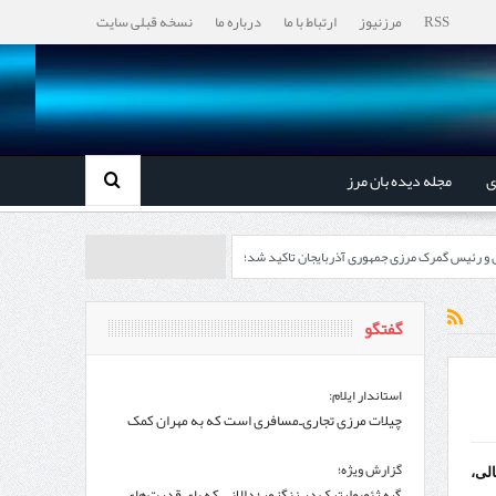
RSS
مرزنیوز
ارتباط با ما
درباره ما
نسخه قبلی سایت
ی
مجله دیده بان مرز
ل و رئیس گمرک مرزی جمهوری آذربایجان تاکید شد؛
رزی ایران و جمهوری آذربایجان ضرورت دارد
گفتگو
، گردشگری و صنایع دستی از استاندار اردبیل
استاندار ایلام:
چیلات مرزی تجاری‌ـ‌مسافری است که به مهران کمک
اندار اردبیل و مدیرعامل بانک سینا محقق شد؛
می‌کند
گزارش ویژه؛
لی،
گره ژئوپولیتیک در زنگزور؛ دالانی که پای قدرت‌های