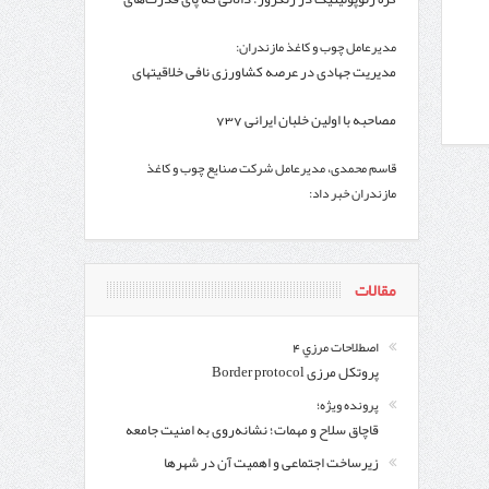
فرامنطقه به آن باز شد
مدیرعامل چوب و کاغذ مازندران:
وزنامه اتریشی از بحران در مرز مغرب و اسپانیا
مدیریت جهادی در عرصه کشاورزی نافی خلاقیتهای
ساختاری نیست
مصاحبه با اولین خلبان ایرانی 737
قاسم محمدی، مدیرعامل شرکت صنایع چوب و کاغذ
مازندران خبر داد:
مذاکرات مثبت بین کاغذ مازندران و سازمان جنگل‌ها
پس از چند سال
مقالات
اصطلاحات مرزي 4
پروتکل مرزی Border protocol
پرونده ویژه؛
قاچاق سلاح و مهمات؛ نشانه‌روی به امنیت جامعه
زیرساخت اجتماعی و اهمیت آن در شهرها