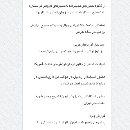
از شکوه تمدن‌های مدیترانه تا مسیرهای کاروانی عربستان؛
یافته‌های باستان‌شناسان مرزهای تمدن باستان را
جابه‌جا کرد
هشدار صنعت کشتیرانی جهانی نسبت به طرح عوارض
ترامپ در تنگه هرمز
استاندار آذربایجان‌غربی:
مرز کوزه‌رش سلماس ظرفیت مهمی برای توسعه
ترانزیت آذربایجان‌غربی است
شهادت ۸ نفر از دلاورمردان ارتش در حملات آمریکا
حضور استاندار اردبیل در موکب عزاداری استان در
وداع با قائد شهید امت در تهران
حضور استاندار اردبیل در آیین تشییع رهبر شهید
انقلاب در تهران
گزارش ویژه؛
پیش‌بینی عبور ۵ میلیون زائر از البرز/ آمادگی ۱۰۰
درصدی مواکب