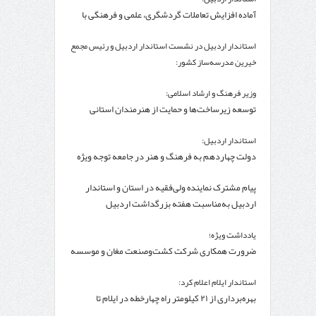
آماده افزایش تعاملات گردشگری، علمی و فرهنگی با
کشور ترکیه هستیم
استاندار اردبیل در نشست استاندار اردبیل و رئیس مجمع
خیرین مدرسه‌ساز کشور:
۲۵۰۰میلیارد تومان برای تکمیل پروژه‌های مدرسه‌سازی
وزیر فرهنگ و ارشاد اسلامی:
استان نیاز است
توسعه زیرساخت‌ها و حمایت از هنرمندان استانی
راهبرد اصلی برای ارتقای جایگاه سینما است
استاندار اردبیل:
دولت چهاردهم به فرهنگ و هنر در جامعه توجه ویژه
دارد
پیام مشترک نماینده ولی‌فقیه در استان و استاندار
اردبیل به‌مناسبت هفته بزرگداشت اردبیل
یادداشت ویژه؛
ضرورت همکاری شرکت کشت‌وصنعت مغان و موسسه
تحقیقات واکسن و سرم‌سازی رازی
استاندار ایلام اعلام کرد:
بهره‌برداری از ۲۱ کیلومتر راه چهارخطه در ایلام تا
اربعین/مرز مهران انتخاب ۶۰ درصد زائران