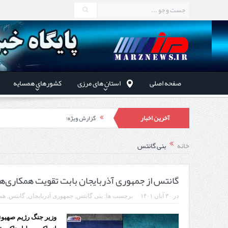
صفحه اصلی
استان های مرزی
کشورهای همسایه
آخرین اخبار
گزارش ویژه؛
طرز تهیه خورش خلال کرمانشاهی +نکات و 
خانه
بنی گانتس
استاندار اردبیل در دیدار دب
راه‌اندازی کامل منطقه آزاد 
گانتس از جمهوری آذربایجان بابت تقویت همکاری‌ه
در
۳۰ آبان ۱۴۰۱
برچسب ها:
بنی گانتس
,
جمهوری آذربایجان
,
گانتس
,
هم
وزیر جنگ رژیم صهیون