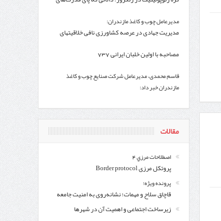
فرامنطقه به آن باز شد
مدیرعامل چوب و کاغذ مازندران:
اندار اردبیل و مدیرعامل بانک سینا محقق شد؛
مدیریت جهادی در عرصه کشاورزی نافی خلاقیتهای
ساختاری نیست
مصاحبه با اولین خلبان ایرانی 737
قاسم محمدی، مدیرعامل شرکت صنایع چوب و کاغذ
مازندران خبر داد:
مذاکرات مثبت بین کاغذ مازندران و سازمان جنگل‌ها
پس از چند سال
مقالات
اصطلاحات مرزي 4
پروتکل مرزی Border protocol
پرونده ویژه؛
قاچاق سلاح و مهمات؛ نشانه‌روی به امنیت جامعه
زیرساخت اجتماعی و اهمیت آن در شهرها