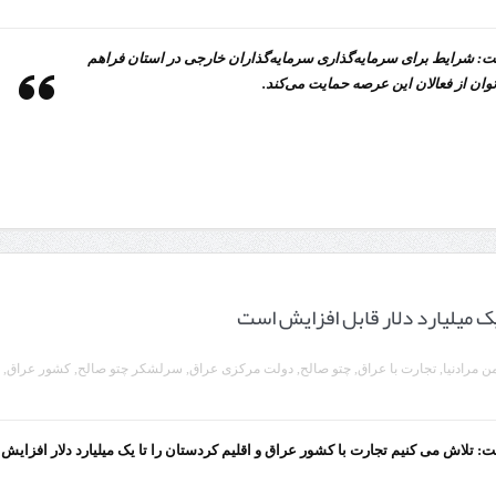
اردبیل-بیله‌سوار و منطقه ویژه اقتصادی نمین تسریع شود
کشف ۱۱ قبضه سلاح کلت کمری توسط مرزبانان هنگ مرزی ارومیه
در دیدار است
ت: شرایط برای سرمایه‌گذاری سرمایه‌گذاران خارجی در استان فراهم
وان از فعالان این عرصه حمایت می‌کند.
تخصیص ۳۰۰میلیارد تومان برای تکمیل بزرگراه اردبیل-سرچم
رئیس سازمان راهداری:
مرز چیلات دهلران می‌تواند مکمل مرز بین‌المللی مهران شود
 یک میلیارد دلار قابل افزایش است
ن مرادنیا
,
تجارت با عراق
,
چتو صالح
,
دولت مرکزی عراق
,
سرلشکر چتو صالح
,
کشور عراق
,
ت: تلاش می کنیم تجارت با کشور عراق و اقلیم کردستان را تا یک میلیارد دلار افزایش