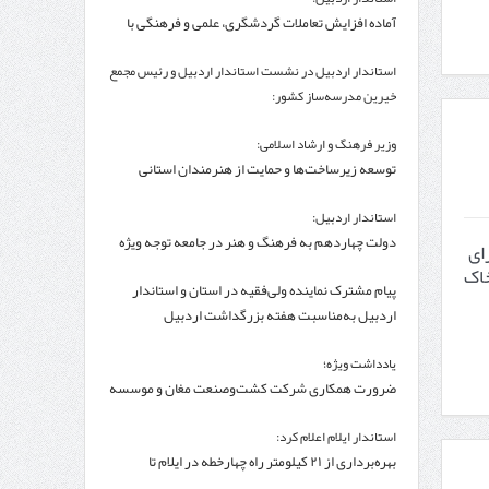
آماده افزایش تعاملات گردشگری، علمی و فرهنگی با
کشور ترکیه هستیم
استاندار اردبیل در نشست استاندار اردبیل و رئیس مجمع
خیرین مدرسه‌ساز کشور:
۲۵۰۰میلیارد تومان برای تکمیل پروژه‌های مدرسه‌سازی
وزیر فرهنگ و ارشاد اسلامی:
استان نیاز است
توسعه زیرساخت‌ها و حمایت از هنرمندان استانی
راهبرد اصلی برای ارتقای جایگاه سینما است
استاندار اردبیل:
دولت چهاردهم به فرهنگ و هنر در جامعه توجه ویژه
برای
دارد
خاک
پیام مشترک نماینده ولی‌فقیه در استان و استاندار
اردبیل به‌مناسبت هفته بزرگداشت اردبیل
یادداشت ویژه؛
ضرورت همکاری شرکت کشت‌وصنعت مغان و موسسه
تحقیقات واکسن و سرم‌سازی رازی
استاندار ایلام اعلام کرد:
بهره‌برداری از ۲۱ کیلومتر راه چهارخطه در ایلام تا
اربعین/مرز مهران انتخاب ۶۰ درصد زائران