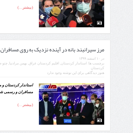
(بیشتر…)
مرز سیرانبند بانە در آیندە نزدیک بە روی مسافران
در
۱۰ اسفند ۱۳۹۹
برچسب ها:
استاندار کردستان
,
اقلیم کردستان عراق
,
بهمن مرادنیا
,
چتو ص
کردستان
هنوز دیدگاهی برای این نوشته وجود ندارد
استاندار کردستان و م
مسافران و رسمی شدن 
(بیشتر…)