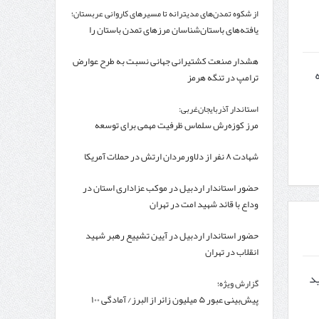
از شکوه تمدن‌های مدیترانه تا مسیرهای کاروانی عربستان؛
یافته‌های باستان‌شناسان مرزهای تمدن باستان را
جابه‌جا کرد
هشدار صنعت کشتیرانی جهانی نسبت به طرح عوارض
ترامپ در تنگه هرمز
استاندار آذربایجان‌غربی:
مرز کوزه‌رش سلماس ظرفیت مهمی برای توسعه
ترانزیت آذربایجان‌غربی است
شهادت ۸ نفر از دلاورمردان ارتش در حملات آمریکا
حضور استاندار اردبیل در موکب عزاداری استان در
وداع با قائد شهید امت در تهران
حضور استاندار اردبیل در آیین تشییع رهبر شهید
انقلاب در تهران
ید
گزارش ویژه؛
پیش‌بینی عبور ۵ میلیون زائر از البرز/ آمادگی ۱۰۰
درصدی مواکب