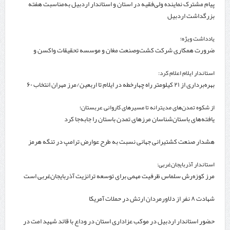
پیام مشترک نماینده ولی‌فقیه در استان و استاندار اردبیل به‌مناسبت هفته
بزرگداشت اردبیل
یادداشت ویژه؛
ضرورت همکاری شرکت کشت‌وصنعت مغان و موسسه تحقیقات واکسن و
سرم‌سازی رازی
استاندار ایلام اعلام کرد:
بهره‌برداری از ۲۱ کیلومتر راه چهارخطه در ایلام تا اربعین/مرز مهران انتخاب ۶۰
درصد زائران
از شکوه تمدن‌های مدیترانه تا مسیرهای کاروانی عربستان؛
یافته‌های باستان‌شناسان مرزهای تمدن باستان را جابه‌جا کرد
هشدار صنعت کشتیرانی جهانی نسبت به طرح عوارض ترامپ در تنگه هرمز
استاندار آذربایجان‌غربی:
مرز کوزه‌رش سلماس ظرفیت مهمی برای توسعه ترانزیت آذربایجان‌غربی است
شهادت ۸ نفر از دلاورمردان ارتش در حملات آمریکا
حضور استاندار اردبیل در موکب عزاداری استان در وداع با قائد شهید امت در