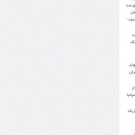
ق شد؛
تومان
دبیل-
لت
نگ
اند
ران
از
پانیا
ز یک
ر