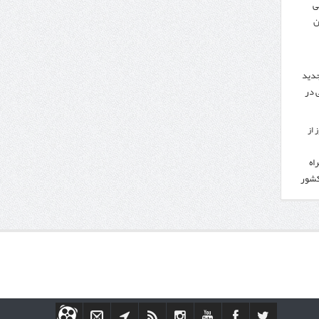
ی
ن
جدید
 در
 از
اه
کشور