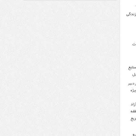
 زندگی
وزنامه اتریشی از بحران در مرز مغرب و اسپانیا
وت
نایع
یل
 دبیر
ویژه
زاد
طقه
ریع
 و