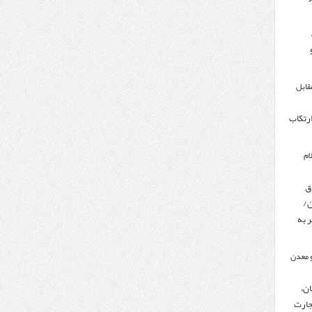
مقابل
ارتکاب
ام
ق
ن/
 به
 معدن
ن،
جارت