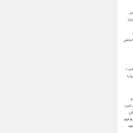
ان
زار
ا بخش
هدف‌گذاری تجارت سالانه ۱۰
ا با
و
البرز:
هش
هم خود
دهد