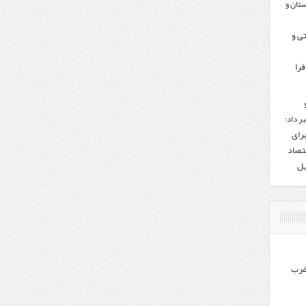
تان و
تی و
را
ر داد:
برای
تصاد
یل
غرب