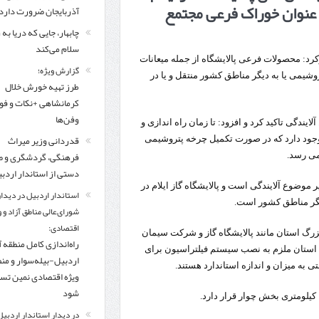
 گاز مایع به عنوان خوراک فرعی مجتمع
مرز چیلات دهلران می‌تواند مکمل مرز بین‌المللی مهران شود
آذربایجان ضرورت دارد
چابهار، جایی که دریا به
زائران اربعین در مرزهای خوزستان از مرز یک میلیون و ۴۲۸ هزار نفر گذشت
روایت ر
سلام می‌کند
ارکرد: محصولات فرعی پالایشگاه از جمله میعانات
گزارش ویژه؛
ی پتروشیمی یا به دیگر مناطق کشور منتقل و یا در
طرز تهیه خورش خلال
کرمانشاهی +نکات و ف
وفن‌ها
ندگی تاکید کرد و افزود: تا زمان راه اندازی و
قدردانی وزیر میراث
 وجود دارد که در صورت تکمیل چرخه پتروشیمی
فرهنگی، گردشگری و ص
می رسد.
دستی از استاندار اردب
موضوع آلایندگی است و پالایشگاه گاز ایلام در
استاندار اردبیل در دیدار
یگر مناطق کشور است.
شورای‌عالی مناطق آزاد و 
اقتصادی:
 بزرگ استان مانند پالایشگاه گاز و شرکت سیمان
راه‌اندازی کامل منطقه آ
 استان ملزم به نصب سیستم فیلتراسیون برای
اردبیل-بیله‌سوار و من
ی به میزان و اندازه استاندارد هستند.
ویژه اقتصادی نمین تس
شود
در دیدار استاندار اردبیل