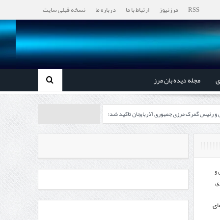
RSS
مرزنیوز
ارتباط با ما
درباره ما
نسخه قبلی سایت
ی
مجله دیده بان مرز
ل و رئیس گمرک مرزی جمهوری آذربایجان تاکید شد؛
رزی ایران و جمهوری آذربایجان ضرورت دارد
، گردشگری و صنایع دستی از استاندار اردبیل
 و
ی
اندار اردبیل و مدیرعامل بانک سینا محقق شد؛
ای