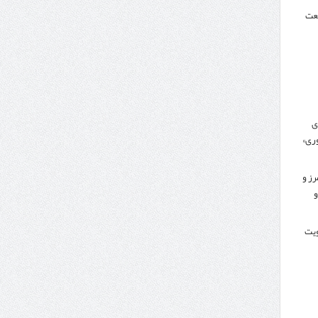
نعت
ی
ری»
رز و
و
کویت