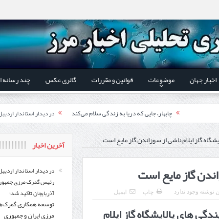
اخبار جهان
موضوعات
قوانین و مقررات
گالری عکس
چند رسانه ا
چابهار، جایی که دریا به زندگی سلام می‌کند
در دیدار استاندار اردبی
فوت وفن‌ها
توسعه همکاری گمرک‌های م
ایشگاه گاز ایلام ناشی از سوزاندن گاز مایع است
آخرین اخبار
قدردانی وزیر میراث فرهنگی
یر شورای‌عالی مناطق آزاد و ویژه اقتصادی:
اردبیل-بیله‌سوار و منطقه ویژه اقتصادی نمین تسریع شود
زاندن گاز مایع است
در دیدار استاندار اردبیل
رئیس گمرک مرزی جمهور
کشف ۱۱ قبضه سلاح کلت کمری توسط مرزبانان هنگ مرزی ارومیه
در دیدار است
آذربایجان تاکید شد؛
ن نوشته وجود ندارد
چاپ
ایمیل
توسعه همکاری گمرک‌ه
تخصیص ۳۰۰میلیارد تومان برای تکمیل بزرگراه اردبیل-سرچم
رئیس سازمان راهداری:
گی های پالایشگاه گاز ایلام
مرزی ایران و جمهوری