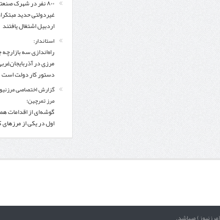
۸۰۰ نفر در شهرک صنعت
غیردولتی حدید مبتکرا
اردبیل اشتغال یافتند
استاندار:
راه‌اندازی سه بازارچه 
مرزی در آذربایجان‌غربی
دستور کار دولت است
گزارش اختصاصی مرزنیوز
مرز تمرچین؛
گوشه‌ای از اقدامات همر
اول در یکی از مرزهای 
(مرزنیوز) میباشد.