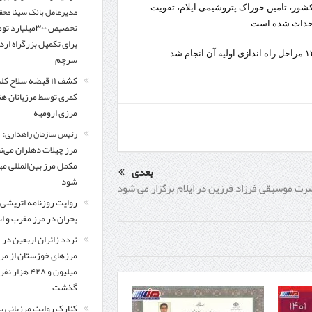
 کشور، تامین خوراک پتروشیمی ایلام، تقویت
مدیرعامل بانک سینا محق
احداث شده است.
تخصیص ۳۰۰میلیارد 
برای تکمیل بزرگراه ار
سرچم
کشف ۱۱ قبضه سلاح ک
کمری توسط مرزبانان ه
مرزی ارومیه
رئیس سازمان راهداری:
مرز چیلات دهلران می‌تو
مکمل مرز بین‌المللی مه
بعدی
شود
رت موسیقی فرزاد فرزین در ایلام برگزار می شود
روایت روزنامه اتریشی 
بحران در مرز مغرب و اس
تردد زائران اربعین در
مرزهای خوزستان از مر
میلیون و ۴۲۸ هزار نفر
گذشت
کنارک روایت مرزبانی ب