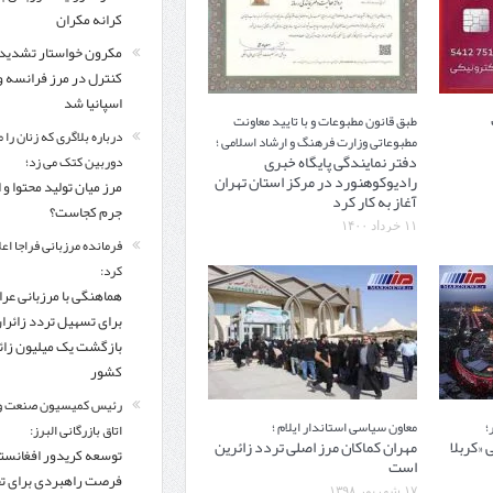
کرانه مکران
مکرون خواستار تشدید
کنترل‌ در مرز فرانسه و
اسپانیا شد
طبق قانون مطبوعات و با تایید معاونت
درباره بلاگری که زنان را 
مطبوعاتی وزارت فرهنگ و ارشاد اسلامی ؛
دفتر نمایندگی پایگاه خبری
دوربین کتک می زد؛
رادیوکوهنورد در مرکز استان تهران
مرز میان تولید محتوا و 
آغاز به کار کرد
جرم کجاست؟
۱۱ خرداد ۱۴۰۰
فرمانده مرزبانی فراجا اعل
کرد:
هماهنگی با مرزبانی عرا
برای تسهیل تردد زائرا
بازگشت یک میلیون زائر
کشور
رئیس کمیسیون صنعت و
؛
معاون سیاسی استاندار ایلام ؛
اتاق بازرگانی البرز:
 «کربلا
مهران کماکان مرز اصلی تردد زائرین
توسعه کریدور افغانستا
است
فرصت راهبردی برای ت
۱۷ شهریور ۱۳۹۸