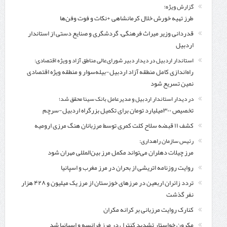
گزارش ویژه؛
طرز تهیه خورش خلال کرمانشاهی +نکات و فوت وفن‌ها
قدردانی وزیر میراث فرهنگی، گردشگری و صنایع دستی از استاندار
اردبیل
استاندار اردبیل در دیدار دبیر شورای‌عالی مناطق آزاد و ویژه اقتصادی:
راه‌اندازی کامل منطقه آزاد اردبیل-بیله‌سوار و منطقه ویژه اقتصادی
نمین تسریع شود
در دیدار استاندار اردبیل و مدیرعامل بانک سینا محقق شد؛
تخصیص ۳۰۰میلیارد تومان برای تکمیل بزرگراه اردبیل-سرچم
کشف ۱۱ قبضه سلاح کلت کمری توسط مرزبانان هنگ مرزی ارومیه
رئیس سازمان راهداری:
مرز چیلات دهلران می‌تواند مکمل مرز بین‌المللی مهران شود
روایت روزنامه اتریشی از بحران در مرز مغرب و اسپانیا
تردد زائران اربعین در مرزهای خوزستان از مرز یک میلیون و ۴۲۸ هزار
نفر گذشت
کنارک روایت مرزبانی بر کرانه مکران
مکرون خواستار تشدید کنترل‌ در مرز فرانسه و اسپانیا شد