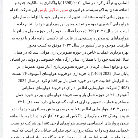
المللی پیام آغاز کرد. در سال ۲۰۲۰ (1398 )با واگذاری به مالکیت جدید و
اضافه شدن به اکو سیستم هوانوردی
سپهر طلایی پارس
این شرکت اقدام
به بروزرسانی کلیه مستندات، تجهیزات و سوابق خود با الزامات سازمان
هواپیمایی کشوری نموده و تمدید مجوز بهره‌برداری خود را انجام داده
است. در سال ۲۰۲۱ (1399)مجدداً فعالیت خود را در حوزه حمل مسافر با
هواپیماهای دو موتوره پیستونی در قالب ایر تاکسی ادامه داد و با توجه به
ظرفیت موجود و نیاز کشور در سال ۲۰۲۲ موفق به کسب مجوز
بهره‌برداری عملیات خاص در حوزه تصویربرداری هوایی شد که در همان
سال فعالیت خود را با همکاری سایر ارگان‌های خصوصی و دولتی در استان
یزد و توابع استان کرمان در حوزه تصویربرداری آغاز نمود. همزمان در
پایان سال 2022 (1400) با خریداری دو فروند هواپیمای آنتونوف ۲۶ نسبت
به افزایش فعالیت خود در حوزه حمل بار نیز اقدام کرد. در سال 2024
(1403) شرکت هواپیمایی اطلس دارای دو فروند هواپیمای عملیاتی
آنتونوف ۲۶ در حوزه حمل بار و سه فروند هواپیمای پایپر در حوزه حمل
مسافر و عملیات تصویربرداری فعالیت گسترده‌ای دارد. مصادف با ۲۲
بهمن ۱۴۰۳، هواپیمایی اطلس فعالیت رسمی بخش مسافری خود را با دو
فروند بوئینگ ۷۳۷ و مک‌دانل داگلاس ام دی ۸۲ آغاز کرد. در ادامه، با اضافه
شدن پروازهای اختصاصی توسط هواپیمای آرجی ۸۵، این شرکت توانست
خدماتی متفاوت را به شبکه پروازی خود بیفزاید. شایان ذکر است که کلیه
پروازهای مسافری اطلس ایر از ترمینال ۲ فرودگاه مهرآباد انجام می‌شوند.