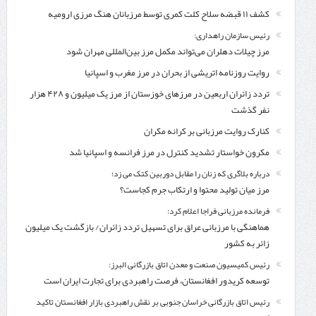
کشف ۱۱ قبضه سلاح کلت کمری توسط مرزبانان هنگ مرزی ارومیه
رئیس سازمان راهداری:
مرز چیلات دهلران می‌تواند مکمل مرز بین‌المللی مهران شود
روایت روزنامه اتریشی از بحران در مرز مغرب و اسپانیا
تردد زائران اربعین در مرزهای خوزستان از مرز یک میلیون و ۴۲۸ هزار
نفر گذشت
کنارک روایت مرزبانی بر کرانه مکران
مکرون خواستار تشدید کنترل‌ در مرز فرانسه و اسپانیا شد
درباره بلاگری که زنان را مقابل دوربین کتک می زد؛
مرز میان تولید محتوا و ارتکاب جرم کجاست؟
فرمانده مرزبانی فراجا اعلام کرد:
هماهنگی با مرزبانی عراق برای تسهیل تردد زائران/ بازگشت یک میلیون
زائر به کشور
رئیس کمیسیون صنعت و معدن اتاق بازرگانی البرز:
توسعه کریدور افغانستان، فرصت راهبردی برای تجارت ایران است
رئیس اتاق بازرگانی خراسان جنوبی بر نقش راهبردی بازار افغانستان تاکید