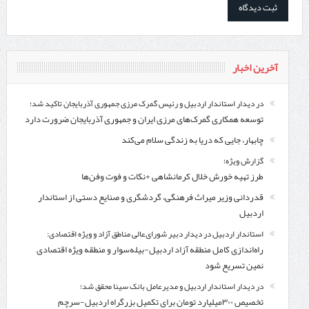
آخرین اخبار
در دیدار استاندار اردبیل و رئیس گمرک مرزی جمهوری آذربایجان تاکید شد؛
توسعه همکاری گمرک‌های مرزی ایران و جمهوری آذربایجان ضرورت دارد
چابهار، جایی که دریا به زندگی سلام می‌کند
گزارش ویژه؛
طرز تهیه خورش خلال کرمانشاهی +نکات و فوت وفن‌ها
قدردانی وزیر میراث فرهنگی، گردشگری و صنایع دستی از استاندار
اردبیل
استاندار اردبیل در دیدار دبیر شورای‌عالی مناطق آزاد و ویژه اقتصادی:
راه‌اندازی کامل منطقه آزاد اردبیل-بیله‌سوار و منطقه ویژه اقتصادی
نمین تسریع شود
در دیدار استاندار اردبیل و مدیرعامل بانک سینا محقق شد؛
تخصیص ۳۰۰میلیارد تومان برای تکمیل بزرگراه اردبیل-سرچم