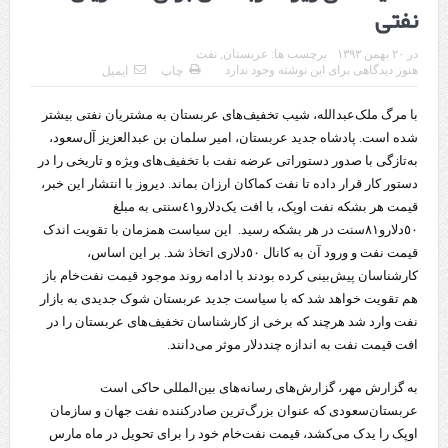
نفتی
قدردانی وزیر میراث فرهنگی، گردشگری و صنایع دستی از استاندار اردبیل
در
۲۰ بهمن ۱۳۹۳
برچسب ها:
عربستان
,
نفت
استاندار اردبیل در دیدار دبیر شورای‌عالی مناطق آزاد و ویژه اقتصادی:
هنوز دیدگاهی برای این نوشته وجود ندارد
چاپ
ایمیل
راه‌اندازی کامل منطقه آزاد اردبیل-بیله‌سوار و منطقه ویژه اقتصادی نمین تسریع
با مرگ ملک‌عبدالله، شیب تخفیف‌های عربستان به مشتریان نفتی بیشتر
شده است. پادشاه جدید عربستان، امیر سلمان بن عبدالعزیز آل‌سعود،
شود
به‌تازگی با صدور دستوراتی عرضه نفت با تخفیف‌های ویژه و تاریخی را در
در دیدار استاندار اردبیل و مدیرعامل بانک سینا محقق شد؛
دستور کار قرار داده تا نفت کماکان ارزان بماند. دیروز با انتشار این خبر،
قیمت هر بشکه نفت اوپک، با افت یک‌دلارو٤١سنتی به مبلغ
تخصیص ۳۰۰میلیارد تومان برای تکمیل بزرگراه اردبیل-سرچم
٥٠دلارو٨١سنت در هر بشکه رسید.
این سیاست همزمان با تقویت اندک
کشف ۱۱ قبضه سلاح کلت کمری توسط مرزبانان هنگ مرزی ارومیه
قیمت نفت و ورود آن به کانال ٥٠دلاری اتخاذ شد. بر این اساس،
کارشناسان پیش‌بینی کرده بودند با ادامه روند موجود قیمت نفت‌خام باز
رئیس سازمان راهداری:
هم تقویت خواهد شد که با سیاست جدید عربستان شوک جدیدی به بازار
نفت وارد شد هرچند که برخی از کارشناسان تخفیف‌های عربستان را در
مرز چیلات دهلران می‌تواند مکمل مرز بین‌المللی مهران شود
افت قیمت نفت به اندازه چنددلار موثر می‌دانند.
روایت روزنامه اتریشی از بحران در مرز مغرب و اسپانیا
به گزارش مهر، گزارش‌های رسانه‌های بین‌المللی حاکی است
تردد زائران اربعین در مرزهای خوزستان از مرز یک میلیون و ۴۲۸ هزار نفر
عربستان‌سعودی که عنوان بزرگ‌ترین صادرکننده نفت جهان و سازمان
اوپک را یدک می‌کشد، قیمت نفت‌خام خود را برای تحویل در ماه مارس
گذشت