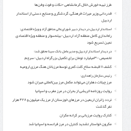
طرز تهیه خورش خلال کرمانشاهی +نکات و فوت وفن‌ها
قدردانی وزیر میراث فرهنگی، گردشگری و صنایع دستی از استاندار
اردبیل
استاندار اردبیل در دیدار دبیر شورای‌عالی مناطق آزاد و ویژه اقتصادی:
راه‌اندازی کامل منطقه آزاد اردبیل-بیله‌سوار و منطقه ویژه اقتصادی
نمین تسریع شود
در دیدار استاندار اردبیل و مدیرعامل بانک سینا محقق شد؛
تخصیص ۳۰۰میلیارد تومان برای تکمیل بزرگراه اردبیل-سرچم
کشف ۱۱ قبضه سلاح کلت کمری توسط مرزبانان هنگ مرزی ارومیه
رئیس سازمان راهداری:
مرز چیلات دهلران می‌تواند مکمل مرز بین‌المللی مهران شود
روایت روزنامه اتریشی از بحران در مرز مغرب و اسپانیا
تردد زائران اربعین در مرزهای خوزستان از مرز یک میلیون و ۴۲۸ هزار
نفر گذشت
کنارک روایت مرزبانی بر کرانه مکران
مکرون خواستار تشدید کنترل‌ در مرز فرانسه و اسپانیا شد