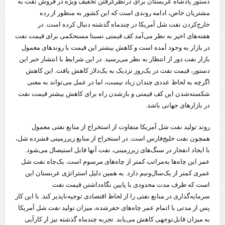
دستور پادشاه عربستان برای درنظرگرفتن تخفیف ویژه در فروش نفت به
مشتریان خاص، ادامه روندی است که این کشور به منظور از رده
خارج‌کردن نفت شل آمریکا در چندماه گذشته دنبال کرده است. در
هفته‌های اخیر به نظر می‌‌آمد کف قیمتی نسبتا مستحکمی برای قیمت نفت
در بازار به وجود آمده است و کاهش بیشتر این قیمت با روندهای معمول
بازار نفت دور از انتظار به نظر می‌رسید. در این شرایط با انتشار خبر این
دستور، قیمت نفت در یک‌روز نزدیک به یک‌دلار کاهش یافت. این کاهش
اگرچه به لحاظ عددی چندان زیاد نیست، اما در عمل می‌تواند به معنی
شکسته‌شدن این کف قیمتی و بازشدن راه برای کاهش بیشتر قیمت نفت
در بازارهای جهانی باشد.
روند تولید نفت شل آمریکا متفاوت از استخراج از منابع نفتی معمول
همچون نفت خلیج‌فارس است. در استخراج از منابع زیرزمینی فشرده شل،
با ایجاد انفجار در سنگ‌های زیرزمینی، نفت آنها قابل استیصال می‌شود.
عمر این چاه‌ها به‌مراتب کمتر از چاه‌های مرسوم است. یک‌چاه نفت شل
عمری کمتر از یک‌سال‌ونیم دارد. به همین دلیل استراتژی عربستان این
است که ظرف مدت محدودی با پایین نگاه‌داشتن قیمت نفت
سرمایه‌گذاری در منابع نفتی را از لحاظ اقتصادی توجیه‌ناپذیر کند. با این کار
پس از مدتی با اتمام عمر چاه‌های حفرشده، میزان تولید نفت شل آمریکا
به میزان قابل‌توجهی کاهش می‌یابد. تجربه چندماه گذشته نیز از کارآیی