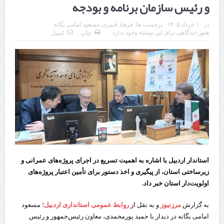
و رئيس سازمان برنامه و بودجه
چابهار، جایی که دریا به زندگی سلام می‌کند
در
۱۰ خرداد ۱۴۰۵
برچسب ها:
فرهاد قنبری
,
مسعود امامی یگانه
گزارش ویژه؛
هنوز دیدگاهی برای این نوشته وجود ندارد
چاپ
ایمیل
طرز تهیه خورش خلال کرمانشاهی +نکات و فوت وفن‌ها
قدردانی وزیر میراث فرهنگی، گردشگری و صنایع دستی از استاندار اردبیل
استاندار اردبیل در دیدار دبیر شورای‌عالی مناطق آزاد و ویژه اقتصادی:
راه‌اندازی کامل منطقه آزاد اردبیل-بیله‌سوار و منطقه ویژه اقتصادی نمین تسریع
شود
در دیدار استاندار اردبیل و مدیرعامل بانک سینا محقق شد؛
استاندار اردبیل با اشاره به اهمیت تسریع در اجرای پروژه‌های عمرانی و
تخصیص ۳۰۰میلیارد تومان برای تکمیل بزرگراه اردبیل-سرچم
زیرساختی استان، از پیگیری و اخذ دستور برای تأمین اعتبار پروژه‌های
کشف ۱۱ قبضه سلاح کلت کمری توسط مرزبانان هنگ مرزی ارومیه
اولویت‌دار استان خبر داد.
رئیس سازمان راهداری:
به گزارش
مرزنیوز
و به نقل از
روابط عمومی استانداری اردبیل
؛ مسعود
امامی یگانه در دیدار با حمید پورمحمدی، معاون رئیس‌جمهور و رئيس
مرز چیلات دهلران می‌تواند مکمل مرز بین‌المللی مهران شود