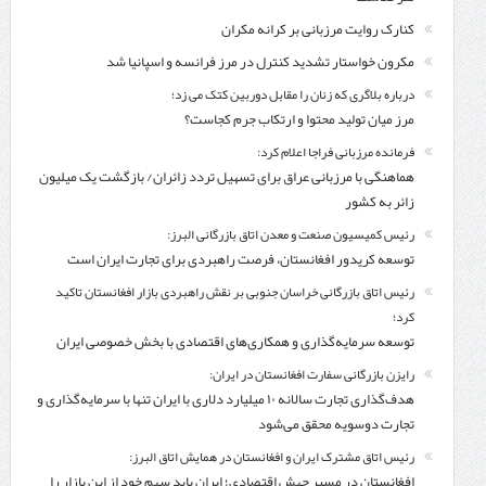
کنارک روایت مرزبانی بر کرانه مکران
مکرون خواستار تشدید کنترل‌ در مرز فرانسه و اسپانیا شد
درباره بلاگری که زنان را مقابل دوربین کتک می زد؛
مرز میان تولید محتوا و ارتکاب جرم کجاست؟
فرمانده مرزبانی فراجا اعلام کرد:
هماهنگی با مرزبانی عراق برای تسهیل تردد زائران/ بازگشت یک میلیون
زائر به کشور
رئیس کمیسیون صنعت و معدن اتاق بازرگانی البرز:
توسعه کریدور افغانستان، فرصت راهبردی برای تجارت ایران است
رئیس اتاق بازرگانی خراسان جنوبی بر نقش راهبردی بازار افغانستان تاکید
کرد؛
توسعه سرمایه‌گذاری و همکاری‌های اقتصادی با بخش خصوصی ایران
رایزن بازرگانی سفارت افغانستان در ایران:
هدف‌گذاری تجارت سالانه ۱۰ میلیارد دلاری با ایران تنها با سرمایه‌گذاری و
تجارت دوسویه محقق می‌شود
رئیس اتاق مشترک ایران و افغانستان در همایش اتاق البرز:
افغانستان در مسیر جهش اقتصادی؛ ایران باید سهم خود از این بازار را