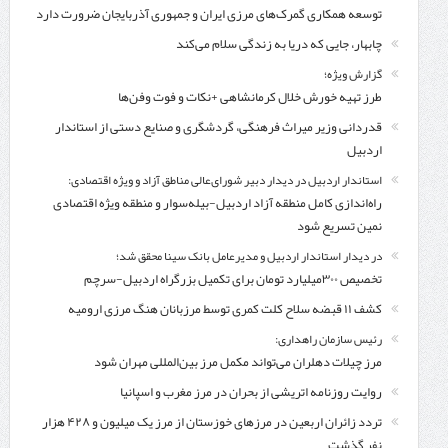
توسعه همکاری گمرک‌های مرزی ایران و جمهوری آذربایجان ضرورت دارد
چابهار، جایی که دریا به زندگی سلام می‌کند
گزارش ویژه؛
طرز تهیه خورش خلال کرمانشاهی +نکات و فوت وفن‌ها
قدردانی وزیر میراث فرهنگی، گردشگری و صنایع دستی از استاندار
اردبیل
استاندار اردبیل در دیدار دبیر شورای‌عالی مناطق آزاد و ویژه اقتصادی:
راه‌اندازی کامل منطقه آزاد اردبیل-بیله‌سوار و منطقه ویژه اقتصادی
نمین تسریع شود
در دیدار استاندار اردبیل و مدیرعامل بانک سینا محقق شد؛
تخصیص ۳۰۰میلیارد تومان برای تکمیل بزرگراه اردبیل-سرچم
کشف ۱۱ قبضه سلاح کلت کمری توسط مرزبانان هنگ مرزی ارومیه
رئیس سازمان راهداری:
مرز چیلات دهلران می‌تواند مکمل مرز بین‌المللی مهران شود
روایت روزنامه اتریشی از بحران در مرز مغرب و اسپانیا
تردد زائران اربعین در مرزهای خوزستان از مرز یک میلیون و ۴۲۸ هزار
نفر گذشت