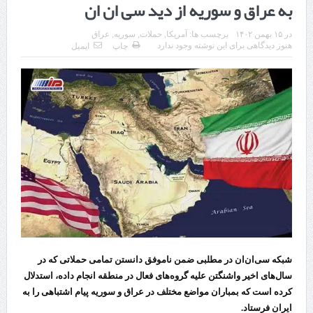
به عراق و سوریه از دید سی ان ان
چابهار، جایی که دریا به زندگی سلام می‌کند
در
۱۵ بهمن ۱۴۰۲
برچسب ها:
آمریکا
,
حملات
,
سوریه
,
عراق
گزارش ویژه؛
هنوز دیدگاهی برای این نوشته وجود ندارد
چاپ
ایمیل
طرز تهیه خورش خلال کرمانشاهی +نکات و فوت وفن‌ها
قدردانی وزیر میراث فرهنگی، گردشگری و صنایع دستی از استاندار اردبیل
استاندار اردبیل در دیدار دبیر شورای‌عالی مناطق آزاد و ویژه اقتصادی:
راه‌اندازی کامل منطقه آزاد اردبیل-بیله‌سوار و منطقه ویژه اقتصادی نمین تسریع
شود
در دیدار استاندار اردبیل و مدیرعامل بانک سینا محقق شد؛
تخصیص ۳۰۰میلیارد تومان برای تکمیل بزرگراه اردبیل-سرچم
کشف ۱۱ قبضه سلاح کلت کمری توسط مرزبانان هنگ مرزی ارومیه
شبکه سی‌ان‌ان در مطلبی ضمن ناموفق دانستن تمامی حملاتی که در
سال‌های اخیر واشنگتن علیه گروه‌های فعال در منطقه انجام داده، استدلال
رئیس سازمان راهداری:
کرده‌ است که بمباران مواضع مختلف در عراق و سوریه پیام اشتباهی را به
ایران فرستاد.
مرز چیلات دهلران می‌تواند مکمل مرز بین‌المللی مهران شود