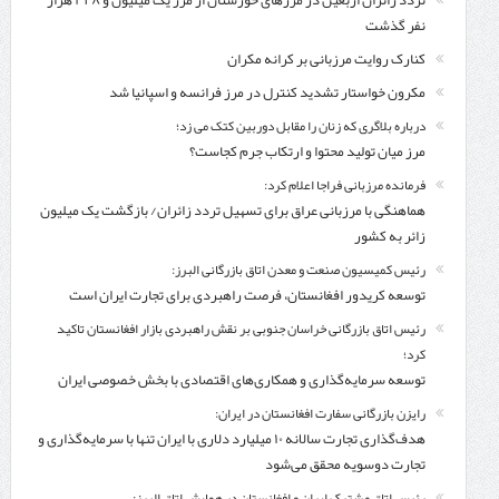
نفر گذشت
کنارک روایت مرزبانی بر کرانه مکران
مکرون خواستار تشدید کنترل‌ در مرز فرانسه و اسپانیا شد
درباره بلاگری که زنان را مقابل دوربین کتک می زد؛
مرز میان تولید محتوا و ارتکاب جرم کجاست؟
فرمانده مرزبانی فراجا اعلام کرد:
هماهنگی با مرزبانی عراق برای تسهیل تردد زائران/ بازگشت یک میلیون
زائر به کشور
رئیس کمیسیون صنعت و معدن اتاق بازرگانی البرز:
توسعه کریدور افغانستان، فرصت راهبردی برای تجارت ایران است
رئیس اتاق بازرگانی خراسان جنوبی بر نقش راهبردی بازار افغانستان تاکید
کرد؛
توسعه سرمایه‌گذاری و همکاری‌های اقتصادی با بخش خصوصی ایران
رایزن بازرگانی سفارت افغانستان در ایران:
هدف‌گذاری تجارت سالانه ۱۰ میلیارد دلاری با ایران تنها با سرمایه‌گذاری و
تجارت دوسویه محقق می‌شود
رئیس اتاق مشترک ایران و افغانستان در همایش اتاق البرز: