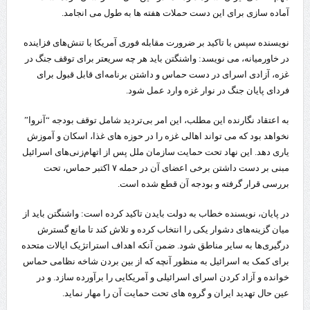
آماده سازی برای این دست حملات هفته ها به طول می انجامد.
نویسنده سپس با تاکید بر ضرورت مقابله فوری آمریکا با تنش‌های فزاینده
در خاورمیانه، می نویسد: واشنگتن باید هر چه سریعتر برای توقف جنگ در
غزه، آزادی اسرای در دست حماس و داشتن برنامه‌ای قابل قبول برای
فردای پایان جنگ در نوار غزه وارد عمل شود.
به اعتقاد نگارنده این مطلب، این امر بی‌تردید شامل توقف بودجه “آنروا”
نخواهد بود که می تواند اهالی غزه را در حوزه های غذا، اسکان و آموزش
یاری دهد. این نهاد تحت حمایت سازمان ملل پس از اتهام‌زنی‌های اسرائیل
مبنی بر دست داشتن برخی اعضای آن در حمله ۷ اکتبر حماس، تحت
بررسی قرار گرفته و بودجه آن قطع شده است.
در پایان، نویسنده خطاب به دولت بایدن تاکید کرده است: واشنگتن باید از
میان گزینه‌های دشوار یکی را انتخاب کرده و تلاش کند تا مانع گسترش
درگیری‌ها به سایر مناطق شود. ضمن آنکه اهداف استراتژیک ایالات متحده
برای کمک به اسرائیل به منظور آنچه که از بین بردن شاخه نظامی حماس
خوانده و آزاد کردن اسرای اسرائیلی و آمریکایی را برآورده سازد. و در
عین حال تهدید ایران و گروه های تحت حمایت آن را مهار نماید.