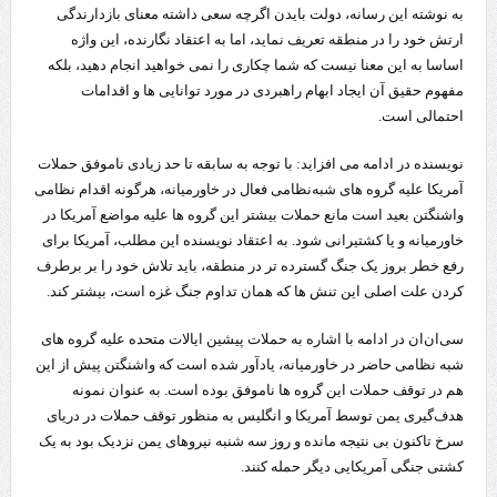
به نوشته این رسانه، دولت بایدن اگرچه سعی داشته معنای بازدارندگی
ارتش خود را در منطقه تعریف نماید، اما به اعتقاد نگارنده، این واژه
اساسا به این معنا نیست که شما چکاری را نمی خواهید انجام دهید، بلکه
مفهوم حقیق آن ایجاد ابهام راهبردی در مورد توانایی ها و اقدامات
احتمالی است.
نویسنده در ادامه می افزاید: با توجه به سابقه تا حد زیادی ناموفق حملات
آمریکا علیه گروه های شبه‌نظامی فعال در خاورمیانه، هرگونه اقدام نظامی
واشنگتن بعید است مانع حملات بیشتر این گروه ها علیه مواضع آمریکا در
خاورمیانه و یا کشتیرانی شود. به اعتقاد نویسنده این مطلب، آمریکا برای
رفع خطر بروز یک جنگ گسترده تر در منطقه، باید تلاش‌ خود را بر برطرف
کردن علت اصلی این تنش ها که همان تداوم جنگ غزه است، بیشتر کند.
سی‌ان‌ان در ادامه با اشاره به حملات پیشین ایالات متحده علیه گروه های
شبه نظامی حاضر در خاورمیانه، یادآور شده است که واشنگتن پیش از این
هم در توقف حملات این گروه ها ناموفق بوده است. به عنوان نمونه
هدف‌گیری یمن توسط آمریکا و انگلیس به منظور توقف حملات در دریای
سرخ تاکنون بی نتیجه مانده و روز سه شنبه نیروهای یمن نزدیک بود به یک
کشتی جنگی آمریکایی دیگر حمله کنند.