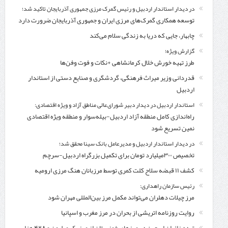
در دیدار استاندار اردبیل و رئیس گمرک مرزی جمهوری آذربایجان تاکید شد؛
توسعه همکاری گمرک‌های مرزی ایران و جمهوری آذربایجان ضرورت دارد
چابهار، جایی که دریا به زندگی سلام می‌کند
گزارش ویژه؛
طرز تهیه خورش خلال کرمانشاهی +نکات و فوت وفن‌ها
قدردانی وزیر میراث فرهنگی، گردشگری و صنایع دستی از استاندار
اردبیل
استاندار اردبیل در دیدار دبیر شورای‌عالی مناطق آزاد و ویژه اقتصادی:
راه‌اندازی کامل منطقه آزاد اردبیل-بیله‌سوار و منطقه ویژه اقتصادی
نمین تسریع شود
در دیدار استاندار اردبیل و مدیرعامل بانک سینا محقق شد؛
تخصیص ۳۰۰میلیارد تومان برای تکمیل بزرگراه اردبیل-سرچم
کشف ۱۱ قبضه سلاح کلت کمری توسط مرزبانان هنگ مرزی ارومیه
رئیس سازمان راهداری:
مرز چیلات دهلران می‌تواند مکمل مرز بین‌المللی مهران شود
روایت روزنامه اتریشی از بحران در مرز مغرب و اسپانیا
تردد زائران اربعین در مرزهای خوزستان از مرز یک میلیون و ۴۲۸ هزار