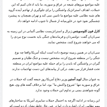
علیه مواضع نیروهای شیعه در عراق و سوریه، ما باید اذعان کنیم که این
حملات، اهداف استراتژیک واشنگتن را برای جلوگیری از تهاجم آینده گروه
های شبه نظامی علیه مواضع ما تامین نمی کند و تهران همچنان به پیشبرد
چشمگیر نفوذ خود در خاورمیانه از شمال تا جنوب ادامه خواهد داد.
کارل فون کلوسویتس
ژنرال و استراتژیست نظامی آلمانی در این زمینه به
سی‌ان‌ان گفت: دولتمردان و فرماندهان جنگی باید نخست نوع نبردی را
که می خواهند شروع کنند، مشخص نمایند.
سی‌ان‌ان در همین زمینه توضیح داده است اینکه آمریکا واقعا چه نوع
جنگی را در منطقه شروع کرده، مشخص نیست و جنگ طلبان و تصمیم
گیران در واشنگتن که بایدن را برای حمله علیه مواضع ایران در منطقه
تحت فشار قرار می دهند، درکی از پیامدهای این دست تهاجمات ندارند.
به عنوان مثال
لوید آستین
وزیر دفاع آمریکا روز جمعه گفت که حملات در
عراق و سوریه تنها “شروع واکنش ما” بود، اما برخلاف گفته های وی، هیچ
گونه شواهدی بمنی بر تداوم این حملات وجود ندارد.
این رسانه در ادامه اگرچه به احتمال حملات سایبری آمریکا به ساختارهای
مهم نظامی ایران اشاره دارد، اما در عین حال خاطرنشان کرده است که