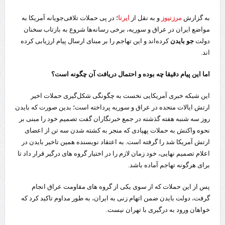
به گزارش
مرزنیوز
و به نقل از
ایرنا
؛ در پی حملات تلافی‌جویانه آمریکا به
مواضع ایران در عراق و سوریه، برخی رسانه‌ها شروع به بازتاب سخنان
دولت
جو بایدن
کرده‌اند و این تهاجم را بر مبنای ارسال پیام ارزیابی کرده
اند.
اما این پیام دقیقا چه بوده و احتمال دریافت آن چگونه است؟
این شبکه خبری آمریکایی نخست به چگونگی شکل‌گیری حملات اخیر
ارتش ایالات متحده در عراق و سوریه پرداخته است؛ بدین صورت که بایدن
روز سه شنبه هفته گذشته در جمع خبرنگاران گفت تصمیم خود را مبنی بر
نحوه واکنش به حملات پهپادی که منجر به کشته شدن سه تن از اعضای
ارتش آمریکا شد را گرفته است. به اعتقاد نویسنده همین تاخیر بایدن در
اعلام تصمیم نهایی، خود زمان لازم را در اختیار گروه های درگیر قرار داد تا
برای هرگونه تهاجم آماده باشد.
پس از این حملات که از سوی یکی از گروه های مقاومت عراق انجام
گرفت، دولت بایدن ضمن اتهام زنی به ایران، به طور مداوم تاکید کرد که
خواهان ورود به درگیری با تهران نیست.