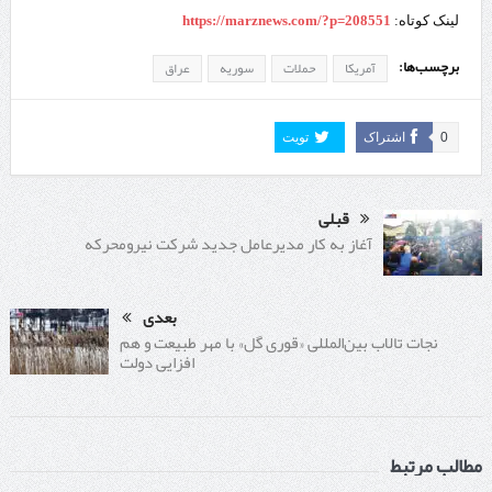
لینک کوتاه:
https://marznews.com/?p=208551
برچسب‌ها:
آمریکا
حملات
سوریه
عراق
0
اشتراک
تویت
قبلی
آغاز به کار مدیرعامل جدید شرکت نیرومحرکه
بعدی
نجات تالاب بین‌المللی «قوری گل» با مهر طبیعت و هم
افزایی دولت
مطالب مرتبط