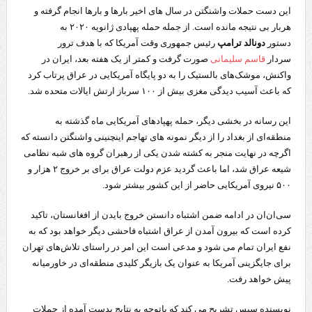
این دست حملات واشنگتن در سال های اخیر بارها و بارها انجام گرفته و
هربار بی نتیجه مانده است. از جمله حمله پهپادی ژانویه ۲۰۲۰ به
دستور
دونالد ترامپ
رئیس جمهوری وقت آمریکا که با هدف ترور
سردار
قاسم سلیمانی
صورت گرفت و کمتر از یک هفته بعد، ایران در
واکنش، موشک‌های بالستیک را به دو پایگاه آمریکایی در عراق پرتاب کرد
که باعث آسیب دیدگی مغزی بیش از ۱۰۰ سرباز ارتش ایالات متحده شد.
این رسانه در بخشی دیگر، حمله پهپادهای آمریکایی ماه گذشته به
منطقه‌ای از بغداد را از دیگر نمونه های تهاجم اینچنینی واشنگتن دانسته که
اگرچه در نهایت منجر به کشته شدن یکی از رهبران گروه های شبه نظامی
شیعه عراق شد، اما باعث گردید عزم دولت عراق برای بر خروج ۲ هزار و
۵۰۰ نیروی آمریکایی حاضر از این کشور بیشتر شود.
سی‌ان‌ان در ادامه ضمن اشتباه دانستن خروج بایدن از افغانستان، تاکید
کرده است که بیرون آمدن از عراق اشتباه فاحشی دیگر خواهد بود که به
نفع ایران تمام می شود و مدعی است این امر در راستای تلاش‌های تهران
برای جایگزینی آمریکا به عنوان یک بازیگر کلیدی منطقه‌ای در خاورمیانه
پیش خواهد رفت.
نویسنده سپس تشریح می کند که باتوجه به نتایج بدست آمده از حملات