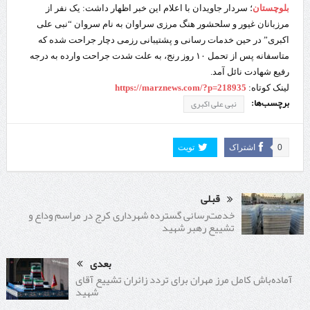
بلوچستان
؛ سردار جاویدان با اعلام این خبر اظهار داشت: یک نفر از
مرزبانان غیور و سلحشور هنگ مرزی سراوان به نام سروان “نبی علی
اکبری” در حین خدمات رسانی و پشتیبانی رزمی دچار جراحت شده که
متاسفانه پس از تحمل ۱۰ روز رنج، به علت شدت جراحت وارده به درجه
رفیع شهادت نائل آمد.
لینک کوتاه:
https://marznews.com/?p=218935
برچسب‌ها:
نبی علی اکبری
0
اشتراک
تویت
قبلی
خدمت‌رسانی گسترده شهرداری کرج در مراسم وداع و
تشییع رهبر شهید
بعدی
آماده‌باش کامل مرز مهران برای تردد زائران تشییع آقای
شهید