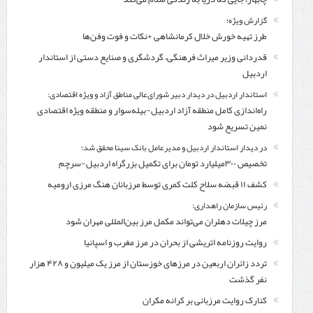
گزارش ویژه؛
طرز تهیه خورش خلال کرمانشاهی +نکات و فوت وفن‌ها
قدردانی وزیر میراث فرهنگی، گردشگری و صنایع دستی از استاندار
اردبیل
استاندار اردبیل در دیدار دبیر شورای‌عالی مناطق آزاد و ویژه اقتصادی:
راه‌اندازی کامل منطقه آزاد اردبیل-بیله‌سوار و منطقه ویژه اقتصادی
نمین تسریع شود
در دیدار استاندار اردبیل و مدیرعامل بانک سینا محقق شد؛
تخصیص ۳۰۰میلیارد تومان برای تکمیل بزرگراه اردبیل-سرچم
کشف ۱۱ قبضه سلاح کلت کمری توسط مرزبانان هنگ مرزی ارومیه
رئیس سازمان راهداری:
مرز چیلات دهلران می‌تواند مکمل مرز بین‌المللی مهران شود
روایت روزنامه اتریشی از بحران در مرز مغرب و اسپانیا
تردد زائران اربعین در مرزهای خوزستان از مرز یک میلیون و ۴۲۸ هزار
نفر گذشت
کنارک روایت مرزبانی بر کرانه مکران