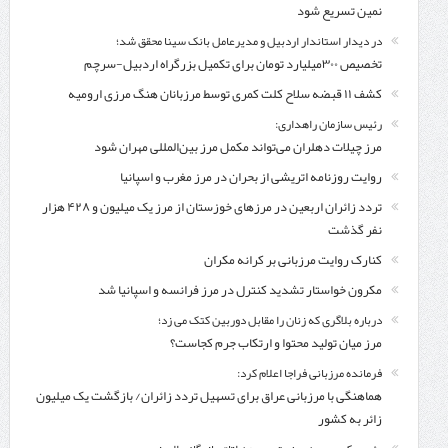
نمین تسریع شود
در دیدار استاندار اردبیل و مدیرعامل بانک سینا محقق شد؛
تخصیص ۳۰۰میلیارد تومان برای تکمیل بزرگراه اردبیل-سرچم
کشف ۱۱ قبضه سلاح کلت کمری توسط مرزبانان هنگ مرزی ارومیه
رئیس سازمان راهداری:
مرز چیلات دهلران می‌تواند مکمل مرز بین‌المللی مهران شود
روایت روزنامه اتریشی از بحران در مرز مغرب و اسپانیا
تردد زائران اربعین در مرزهای خوزستان از مرز یک میلیون و ۴۲۸ هزار
نفر گذشت
کنارک روایت مرزبانی بر کرانه مکران
مکرون خواستار تشدید کنترل‌ در مرز فرانسه و اسپانیا شد
درباره بلاگری که زنان را مقابل دوربین کتک می زد؛
مرز میان تولید محتوا و ارتکاب جرم کجاست؟
فرمانده مرزبانی فراجا اعلام کرد:
هماهنگی با مرزبانی عراق برای تسهیل تردد زائران/ بازگشت یک میلیون
زائر به کشور