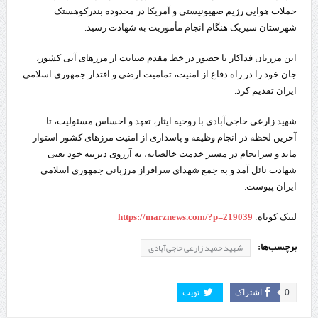
حملات هوایی رژیم صهیونیستی و آمریکا در محدوده بندرکوهستک
شهرستان سیریک هنگام انجام مأموریت به شهادت رسید.
این مرزبان فداکار با حضور در خط مقدم صیانت از مرز‌های آبی کشور،
جان خود را در راه دفاع از امنیت، تمامیت ارضی و اقتدار جمهوری اسلامی
ایران تقدیم کرد.
شهید زارعی حاجی‌آبادی با روحیه ایثار، تعهد و احساس مسئولیت، تا
آخرین لحظه در انجام وظیفه و پاسداری از امنیت مرز‌های کشور استوار
ماند و سرانجام در مسیر خدمت خالصانه، به آرزوی دیرینه خود یعنی
شهادت نائل آمد و به جمع شهدای سرافراز مرزبانی جمهوری اسلامی
ایران پیوست.
لینک کوتاه:
https://marznews.com/?p=219039
برچسب‌ها:
شهید حمید زارعی حاجی‌آبادی
0
اشتراک
تویت