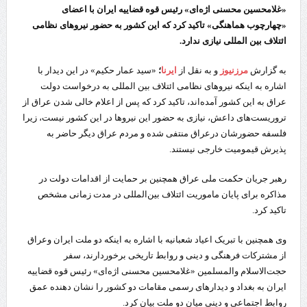
«غلامحسین محسنی اژه‌ای» رئیس قوه قضاییه ایران با اعضای
«چهارچوب هماهنگی» تاکید کرد که این کشور به حضور نیروهای نظامی
ائتلاف بین المللی نیازی ندارد.
به گزارش
مرزنیوز
و به نقل از
ایرنا
؛
«سید عمار حکیم» در این دیدار با
اشاره به اینکه نیروهای نظامی ائتلاف بین المللی به درخواست دولت
عراق به این کشور آمده‌اند، تاکید کرد که پس از اعلام خالی شدن عراق از
تروریست‌های داعش، نیازی به حضور این نیروها در این کشور نیست، زیرا
فلسفه حضورشان درعراق منتفی شده و مردم عراق دیگر حاضر به
پذیرش قیمومیت خارجی نیستند.
رهبر جریان حکمت ملی عراق همچنین بر حمایت از اقدامات دولت در
مذاکره برای پایان ماموریت ائتلاف بین‌المللی در مدت زمانی مشخص
تاکید کرد.
وی همچنین با تبریک اعیاد شعبانیه با اشاره به اینکه دو ملت ایران وعراق
از مشترکات فرهنگی و دینی و روابط تاریخی برخوردارند، سفر
حجت‌الاسلام والمسلمین «غلامحسین محسنی اژه‌ای» رئیس قوه قضاییه
ایران به بغداد و دیدارهای رسمی مقامات دو کشور را نشان دهنده عمق
روابط اجتماعی و دینی میان دو ملت بیان کرد.