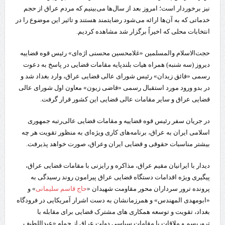
نیز برخوردار است؛ امروز بعد از سال‌ها می‌بینیم که مردم عراق از حجم
خدماتی که به آن‌ها ارائه می‌شود رضایتمند هستند و تاثیر این موضوع را در
انتخابات محلی که اخیراً برگزار شد مشاهده کردیم.
حجت‌الاسلام والمسلمین «غلامحسین محسنی اژه‌ای» رئیس قوه قضاییه
دیروز (سه شنبه) همراه هیات بلندپایه مقامات قضایی در پاسخ به دعوت
رسمی «فائق زیدان» رئیس شورای عالی قضایی عراق، وارد بغداد شد و
در بدو ورود مورد استقبال رسمی «قاضی زیون» معاون اول شورای عالی
قضایی عراق و سایر مقامات عالی قضایی این کشور قرار گرفت.
در جریان سفر رئیس قوه قضاییه و مقامات قضایی عالی‌رتبه جمهوری
اسلامی ایران به عراق، برنامه‌های کاری ویژه‌ای به منظور تقویت هر چه
بیشتر مناسبات حقوقی و قضایی ایران وعراق، صورت خواهد پذیرفت.
دیدار با ایرانیان مقیم عراق، مذاکره و رایزنی با مقامات قضایی عراق،
پیگیری ویژه اقدامات دستگاه قضایی عراق پیرامون روند رسیدگی به
پرونده ترور سرداران محور مقاومت شهیدان «
حاج قاسم سلیمانی
» و
«ابومهدی‌ المهندس» و همرزمانشان به دست اشرار آمریکایی در فرودگاه
بغداد، تقویت و توسعه همکاری های مشترک قضایی برای مقابله با
تروریسم و ملاقات با مقامات سیاسی دولت عراق از جمله «عبداللطیف