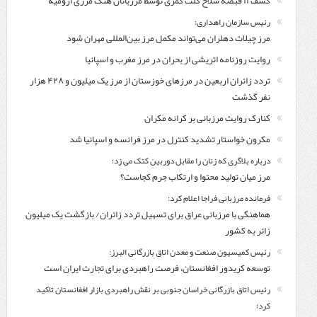
کشف ۱۱ قبضه سلاح کلت کمری توسط مرزبانان هنگ مرزی ارومیه
رئیس سازمان راهداری:
مرز چیلات دهلران می‌تواند مکمل مرز بین‌المللی مهران شود
روایت روزنامه اتریشی از بحران در مرز مغرب و اسپانیا
تردد زائران اربعین در مرزهای خوزستان از مرز یک میلیون و ۴۲۸ هزار
نفر گذشت
کنارک روایت مرزبانی بر کرانه مکران
مکرون خواستار تشدید کنترل‌ در مرز فرانسه و اسپانیا شد
درباره بلاگری که زنان را مقابل دوربین کتک می زد؛
مرز میان تولید محتوا و ارتکاب جرم کجاست؟
فرمانده مرزبانی فراجا اعلام کرد:
هماهنگی با مرزبانی عراق برای تسهیل تردد زائران/ بازگشت یک میلیون
زائر به کشور
رئیس کمیسیون صنعت و معدن اتاق بازرگانی البرز:
توسعه کریدور افغانستان، فرصت راهبردی برای تجارت ایران است
رئیس اتاق بازرگانی خراسان جنوبی بر نقش راهبردی بازار افغانستان تاکید
کرد؛