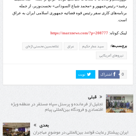
رشید» رئیس‌جمهور و «محمد شیاع السودانی» نخست‌وزیر، از جمله
برنامه‌های کاری سفر رئیس قوه قضائیه جمهوری اسلامی ایران به عراق
است.
لینک کوتاه:
https://marznews.com/?p=208777
برچسب‌ها:
سید عمار حکیم
عراق
غلامحسین محسنی اژه‌ای
نیروهای آمریکایی
0
اشتراک
تویت
قبلی
تجلیل از فرمانده و پرسنل سپاه مستقر در منطقه ویژه
اقتصادی و فرودگاه بین‌المللی پیام
بعدی
ایران پیشتاز رعایت قواعد بین‌المللی در موضوع مهاجران