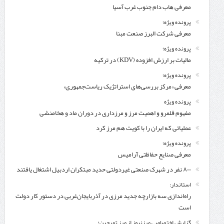
معرفی هاب دام جنوب غرب آسیا
پرونده ویژه؛
معرفی شركت البرز صنعت مبنا
پرونده ویژه؛
مالیات بر ارزش افزوده (KDV) در ترکیه
پرونده ویژه؛
معرفی «مرکز بررسی‌های استراتژیک ریاست‌جمهوری»
پرونده ویژه
مفهوم قلمرو و اهمیت مرز و مرزداری در دوران ماد و هخامنشی
عملیاتی که ایران را با کویت هم مرز کرد
پرونده ویژه؛
معرفی صنایع حفاظتی آرامیس
۸۰۰ نفر در شهرک صنعتی غیردولتی حدید مبتکران اردبیل اشتغال یافتند
استاندار:
راه‌اندازی سه بازارچه جدید مرزی در آذربایجان‌غربی در دستور کار دولت
است
گزارش اختصاصی مرزنیوز از مرز تمرچین؛