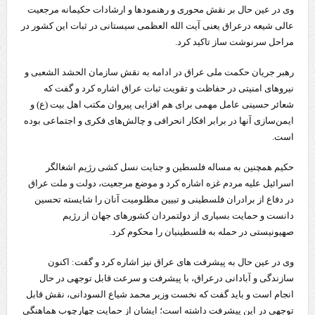
وی در عین حال بر نقش محوری و رهنمودها و ارشادات حکیمانه‌ مرجعیت
عالی شیعه درعراق یعنی آیت الله العظمی سیستانی در ثبات این کشور در
مراحل سرنوشت ساز تاکید کرد.
رهبر جریان حکمت ملی عراق در ادامه به نقش سازمان الحشد الشعبی و
نیروهای امنیتی در حفاظت و تقویت ثبات عراق اشاره کرد و گفت که
شعائر حسینی عامل مهمی برای هم افزایی پیروان مکتب اهل بیت (ع) و
ایمن‌سازی آنها در برابر افکار انحرافی و چالش‌های فکری و اجتماعی بوده
است.
حکیم همچنین به مساله فلسطین و جنایت نسل کشی رژیم اشغالگر
اسرائیل علیه مردم غزه اشاره کرد و موضع مرجعیت، دولت و ملت عراق
در دفاع از برادران فلسطینی و تبیین مظلومیت آنان را شایسته تحسین
دانست و حمایت بسیاری از دولتمردان کشورهای جهان از رژیم
صهیونیستی در حمله به فلسطینیان را محکوم کرد.
وی‌ در عین حال به پیشرفت های عراق نیز اشاره کرد و گفت: اکنون
سازندگی و آبادانی درعراق، با پیشرفت و سرعت قابل توجهی در حال
انجام است و باید گفت که نخست وزیر محمد شیاع السودانی، نقش قابل
توجهی در این پیشرفت داشته است؛ ایشان از حمایت چهارچوب هماهنگی