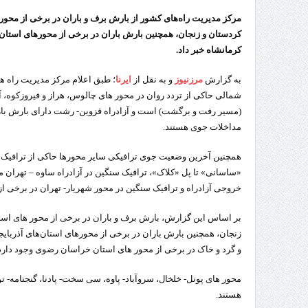
مرکز مدیریت راه‌های کشور از بارش برف و باران در برخی از محوره
کردستان و زنجان، همچنین بارش باران در برخی از محورهای استان‌ه
کرمانشاه خبر داد.
به گزارش
مرزنیوز
و به نقل از
ایرنا
؛ طبق اعلام مرکز مدیریت راه 
شمالی حاکی از تردد روان در محور های چالوس، هراز و فیروزکوه، آ
(مسیر رفت و برگشت) است و آزادراه قزوین- رشت دارای بارش با
مداخلات جوی هستند.
همچنین آخرین وضعیت جوی ترافیکی سایر محورها حاکی از ترافیک س
«ساسانی» تا پل «کلاک»، ترافیک سنگین در آزادراه ساوه – تهران
خروجی آزادراه و ترافیک سنگین در محور شهریار- تهران در برخی ا
بر اساس این گزارش، بارش برف و باران در برخی از محور های استا
زنجان، همچنین بارش باران در برخی از محورهای استان‌های آذربایج
و گرد و خاک در برخی از محور های استان خراسان رضوی وجود دارد
محور های پونل- خلخال، سروآباد- پاوه، سی سخت- پادنا، گنجنامه- ت
هستند.