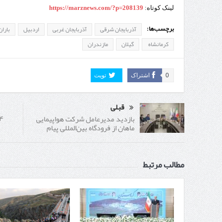
لینک کوتاه:
https://marznews.com/?p=208139
برچسب‌ها:
آذربایجان شرقی
آذربایجان غربی
اردبیل
باران
کرمانشاه ‌
گیلان
مازندران
0
اشتراک
تویت
قبلی
بازدید مدیرعامل شركت هواپیمایی
ماهان از فرودگاه بین‌المللی پیام
مطالب مرتبط