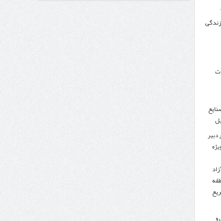
 زندگی
وزنامه اتریشی از بحران در مرز مغرب و اسپانیا
وت
نایع
یل
 دبیر
ویژه
زاد
طقه
ریع
 و