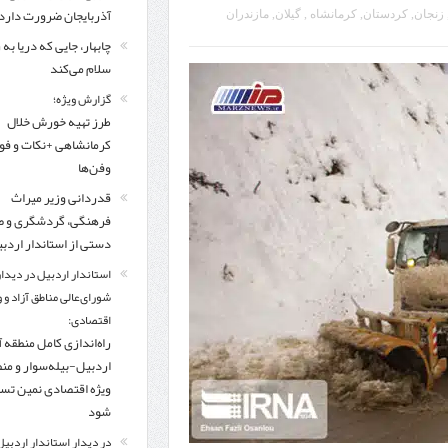
مرز چیلات دهلران می‌تواند مکمل مرز بین‌المللی مهران شود
آذربایجان ضرورت دارد
زنجان
,
کردستان
,
کرمانشاه ‌
,
گیلان
,
مازندران
چابهار، جایی که دریا به
زائران اربعین در مرزهای خوزستان از مرز یک میلیون و ۴۲۸ هزار نفر گذشت
روایت ر
سلام می‌کند
گزارش ویژه؛
طرز تهیه خورش خلال
کرمانشاهی +نکات و ف
وفن‌ها
قدردانی وزیر میراث
فرهنگی، گردشگری و ص
دستی از استاندار اردب
استاندار اردبیل در دیدار
شورای‌عالی مناطق آزاد و 
اقتصادی:
راه‌اندازی کامل منطقه آ
اردبیل-بیله‌سوار و من
ویژه اقتصادی نمین تس
شود
در دیدار استاندار اردبیل