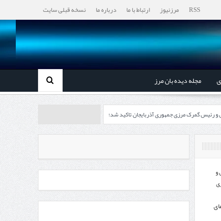
RSS
مرزنیوز
ارتباط با ما
درباره ما
نسخه قبلی سایت
ی
مجله دیده بان مرز
ل و رئیس گمرک مرزی جمهوری آذربایجان تاکید شد؛
رزی ایران و جمهوری آذربایجان ضرورت دارد
، گردشگری و صنایع دستی از استاندار اردبیل
 و
ی
اندار اردبیل و مدیرعامل بانک سینا محقق شد؛
ای