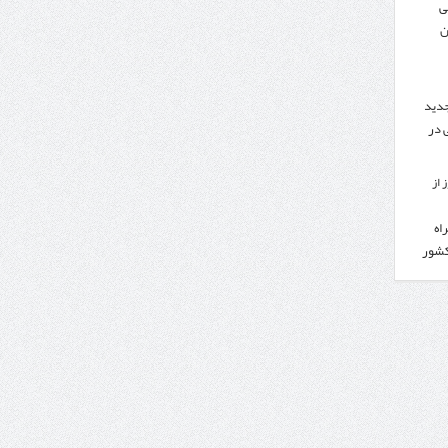
ی
ن
جدید
 در
 از
اه
کشور