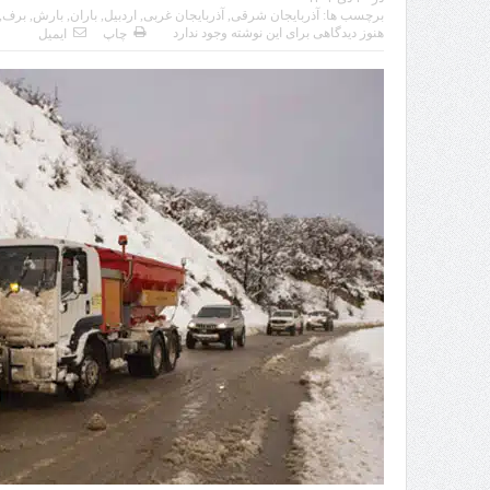
برچسب ها:
آذربایجان شرقی
,
آذربایجان غربی
,
اردبیل
,
باران
,
بارش
,
برف
,
هنوز دیدگاهی برای این نوشته وجود ندارد
چاپ
ایمیل
تردد 