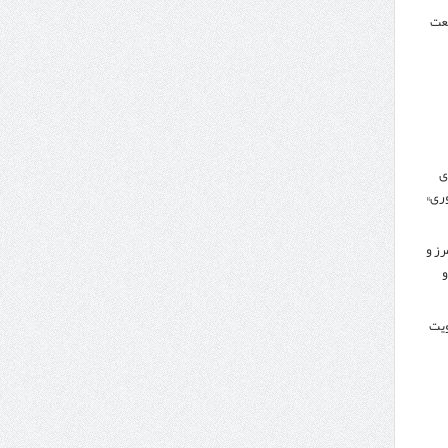
نعت
ی
ری»
رز و
و
کویت