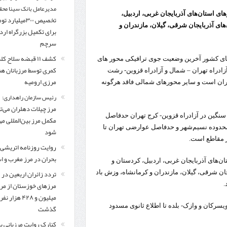
مدیرعامل بانک سینا محق
ای استان‌های آذربایجان غربی، اردبیل،
تخصیص ۳۰۰میلیارد 
ای آذربایجان شرقی، گیلان، مازندران و
برای تکمیل بزرگراه ار
سرچم
کشف ۱۱ قبضه سلاح ک
های کشور آخرین وضعیت جوی ترافیکی محور های
کمری توسط مرزبانان ه
زادراه تهران – شمال و آزادراه قزوین- رشت
مرزی ارومیه
ران است و سایر محورهای شمالی فاقد هرگونه
رئیس سازمان راهداری:
مرز چیلات دهلران می‌تو
نگین در آزادراه قزوین- کرج تهران حدفاصل
مکمل مرز بین‌المللی مه
 محدوده نسیم‌شهر و حدفاصل عوارضی تهران تا
شود
ز مقاطع است.
روایت روزنامه اتریشی 
بحران در مرز مغرب و اس
ن‌های آذربایجان غربی، اردبیل، کردستان و
تردد زائران اربعین در
ان شرقی، گیلان، مازندران و کرمانشاه، وزش باد
مرزهای خوزستان از مر
.
میلیون و ۴۲۸ هزار نفر
ویسرکان و وازک- بلده تا اطلاع ثانوی مسدود
گذشت
کنارک روایت مرزبانی ب