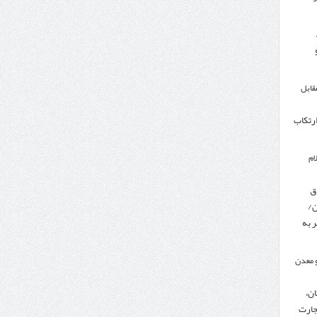
مقابل
ارتکاب
ام
ق
ن/
 به
 معدن
ن،
جارت