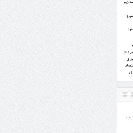
تان و
تی و
را
ر داد:
برای
تصاد
یل
غرب