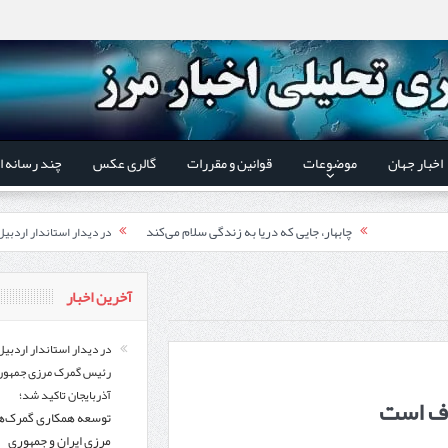
اخبار جهان
موضوعات
قوانین و مقررات
گالری عکس
چند رسانه ا
چابهار، جایی که دریا به زندگی سلام می‌کند
در دیدار استاندار اردبی
فوت وفن‌ها
توسعه همکاری گمرک‌های م
آخرین اخبار
قدردانی وزیر میراث فرهنگی
یر شورای‌عالی مناطق آزاد و ویژه اقتصادی:
اردبیل-بیله‌سوار و منطقه ویژه اقتصادی نمین تسریع شود
در دیدار استاندار اردبیل
رئیس گمرک مرزی جمهور
کشف ۱۱ قبضه سلاح کلت کمری توسط مرزبانان هنگ مرزی ارومیه
در دیدار است
آذربایجان تاکید شد؛
توسعه همکاری گمرک‌ه
تخصیص ۳۰۰میلیارد تومان برای تکمیل بزرگراه اردبیل-سرچم
رئیس سازمان راهداری:
مرزی ایران و جمهوری