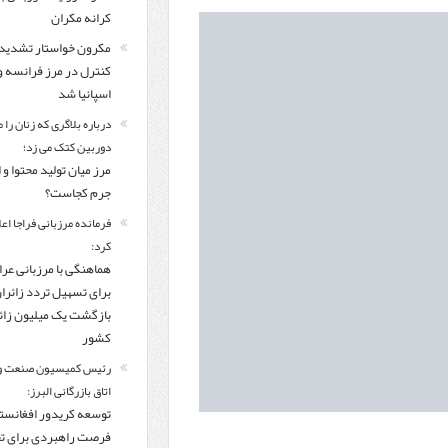
کرانه مکران
مکرون خواستار تشدید
کنترل‌ در مرز فرانسه و
اسپانیا شد
درباره بلاگری که زنان را 
دوربین کتک می زد؛
مرز میان تولید محتوا و 
جرم کجاست؟
فرمانده مرزبانی فراجا اعل
کرد:
هماهنگی با مرزبانی عرا
برای تسهیل تردد زائرا
بازگشت یک میلیون زائر
کشور
رئیس کمیسیون صنعت و
اتاق بازرگانی البرز:
توسعه کریدور افغانستا
فرصت راهبردی برای ت