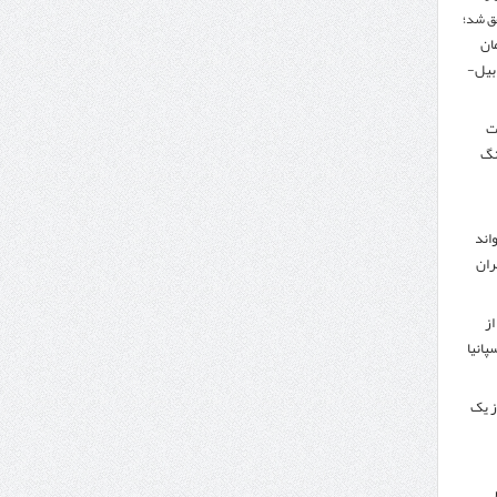
ق شد؛
تومان
دبیل-
لت
نگ
اند
ران
از
پانیا
ز یک
ر