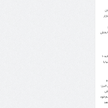
ان
زار
ا بخش
هدف‌گذاری تجارت سالانه ۱۰
ا با
و
البرز:
هش
هم خود
دهد