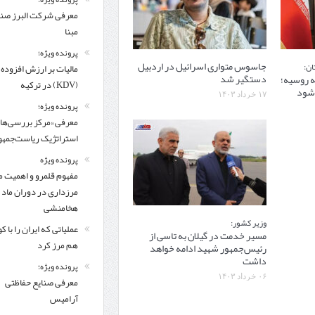
معرفی شركت البرز ص
مبنا
پرونده ویژه؛
جاسوس متواری اسرائیل در اردبیل
ان:
مالیات بر ارزش افزوده
دستگیر شد
 روسیه؛
(KDV) در ترکیه
‌شود
۱۷ خرداد ۱۴۰۳
پرونده ویژه؛
معرفی «مرکز بررسی‌ها
استراتژیک ریاست‌جمهو
پرونده ویژه
مفهوم قلمرو و اهمیت م
مرزداری در دوران ماد 
هخامنشی
وزیر کشور:
عملیاتی که ایران را با 
مسیر خدمت در گیلان به تاسی از
هم مرز کرد
رئیس‌جمهور شهید ادامه خواهد
داشت
پرونده ویژه؛
۰۶ خرداد ۱۴۰۳
معرفی صنایع حفاظتی
آرامیس