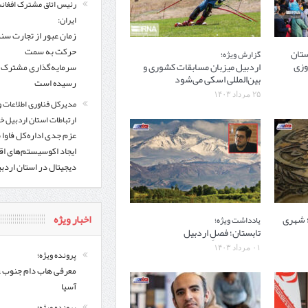
رئیس اتاق مشترک افغانس
ایران:
زمان عبور از تجارت سن
حرکت به سمت
ستان
گزارش ویژه؛
وزی
اردبیل میزبان مسابقات کشوری و
سرمایه‌گذاری مشترک ف
بین‌المللی اسکی می‌شود
رسیده است
۲۵ مرداد ۱۴۰۳
مدیرکل فناوری اطلاعات و
ارتباطات استان اردبیل خب
عزم جدی اداره‌کل فاوا 
ایجاد اکوسیستم‌های اق
دیجیتال در استان اردب
اخبار ویژه
؛ شهری
یادداشت ویژه؛
تابستان؛ فصلِ اردبیل
۰۱ مرداد ۱۴۰۳
پرونده ویژه؛
معرفی هاب دام جنوب 
آسیا
پرونده ویژه؛