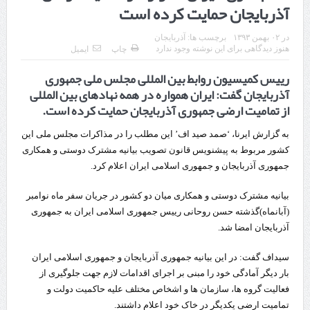
آذربایجان حمایت کرده است
چابهار، جایی که دریا به زندگی سلام می‌کند
در
۰۲ بهمن ۱۳۹۳
برچسب ها:
آذربایجان
گزارش ویژه؛
هنوز دیدگاهی برای این نوشته وجود ندارد
چاپ
ایمیل
طرز تهیه خورش خلال کرمانشاهی +نکات و فوت وفن‌ها
رییس کمیسیون روابط بین المللی مجلس ملی جمهوری
آذربایجان گفت: ایران همواره در همه نهادهای بین المللی
قدردانی وزیر میراث فرهنگی، گردشگری و صنایع دستی از استاندار اردبیل
از تمامیت ارضی جمهوری آذربایجان حمایت کرده است.
استاندار اردبیل در دیدار دبیر شورای‌عالی مناطق آزاد و ویژه اقتصادی:
به گزارش ایرنا، ‘صمد صید اف’ این مطلب را در مذاکرات مجلس ملی این
راه‌اندازی کامل منطقه آزاد اردبیل-بیله‌سوار و منطقه ویژه اقتصادی نمین تسریع
کشور مربوط به پیشنویس قانون تصویب بیانیه مشترک دوستی و همکاری
جمهوری آذربایجان و جمهوری اسلامی ایران اعلام کرد.
شود
بیانیه مشترک دوستی و همکاری میان دو کشور در جریان سفر ماه نوامبر
در دیدار استاندار اردبیل و مدیرعامل بانک سینا محقق شد؛
(آبانماه)گذشته حسن روحانی رییس جمهوری اسلامی ایران به جمهوری
تخصیص ۳۰۰میلیارد تومان برای تکمیل بزرگراه اردبیل-سرچم
آذربایجان امضا شد.
کشف ۱۱ قبضه سلاح کلت کمری توسط مرزبانان هنگ مرزی ارومیه
سیداف گفت: در این بیانیه جمهوری آذربایجان و جمهوری اسلامی ایران
بار دیگر آمادگی خود را مبنی بر اجرای اقدامات لازم جهت جلوگیری از
رئیس سازمان راهداری:
فعالیت گروه ها، سازمان ها و اشخاص مختلف علیه حاکمیت دولت و
تمامیت ارضی یکدیگر در خاک خود اعلام داشتند.
مرز چیلات دهلران می‌تواند مکمل مرز بین‌المللی مهران شود