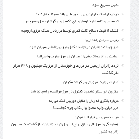
نمین تسریع شود
در دیدار استاندار اردبیل و مدیرعامل بانک سینا محقق شد؛
تخصیص ۳۰۰میلیارد تومان برای تکمیل بزرگراه اردبیل-سرچم
کشف ۱۱ قبضه سلاح کلت کمری توسط مرزبانان هنگ مرزی ارومیه
رئیس سازمان راهداری:
مرز چیلات دهلران می‌تواند مکمل مرز بین‌المللی مهران شود
روایت روزنامه اتریشی از بحران در مرز مغرب و اسپانیا
تردد زائران اربعین در مرزهای خوزستان از مرز یک میلیون و ۴۲۸ هزار
نفر گذشت
کنارک روایت مرزبانی بر کرانه مکران
مکرون خواستار تشدید کنترل‌ در مرز فرانسه و اسپانیا شد
درباره بلاگری که زنان را مقابل دوربین کتک می زد؛
مرز میان تولید محتوا و ارتکاب جرم کجاست؟
فرمانده مرزبانی فراجا اعلام کرد:
هماهنگی با مرزبانی عراق برای تسهیل تردد زائران/ بازگشت یک میلیون
زائر به کشور