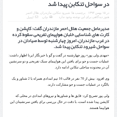
در سواحل تنکابن پیدا شد
چابهار، جایی که دریا به زندگی سلام می‌کند
در
۱۵ بهمن ۱۳۹۳
برچسب ها:
شیرود تنکابن
,
مازندران
,
هلال احمر
گزارش ویژه؛
هنوز دیدگاهی برای این نوشته وجود ندارد
چاپ
ایمیل
مدیرعامل جمعیت هلال احمر مازندران گفت: کاپشن و
طرز تهیه خورش خلال کرمانشاهی +نکات و فوت وفن‌ها
کارت های شناسایی خلبان هواپیمای تفریحی سقوط کرده
قدردانی وزیر میراث فرهنگی، گردشگری و صنایع دستی از استاندار اردبیل
در غرب مازندران، امروز چهارشنبه توسط صیادان در
سواحل شیرود تنکابن پیدا شد.
استاندار اردبیل در دیدار دبیر شورای‌عالی مناطق آزاد و ویژه اقتصادی:
«مهدی ولی پور» روز چهارشنبه در گفت و گو با خبرنگار ایرنا اظهار داشت:
راه‌اندازی کامل منطقه آزاد اردبیل-بیله‌سوار و منطقه ویژه اقتصادی نمین تسریع
عملیات جست و جو برای یافتن این هواپیمای سبک تفریحی و دو سرنشین
شود
آن در محدوده ساحلی تنکابن ادامه دارد.
در دیدار استاندار اردبیل و مدیرعامل بانک سینا محقق شد؛
وی افزود: بیش از 70 نفر در قالب 16 تیم امدادی همراه با 2 شناور و یک
بالگرد در عملیات جست و جو مشارکت دارند.
تخصیص ۳۰۰میلیارد تومان برای تکمیل بزرگراه اردبیل-سرچم
کشف ۱۱ قبضه سلاح کلت کمری توسط مرزبانان هنگ مرزی ارومیه
ولی پور تصریح کرد: قایق ها و شناورها و نیروهای امدادی در محلی که
کاپشن پیدا شده است، با دقت در حال بررسی برای یافتن سرنشینان این
رئیس سازمان راهداری:
هواپیما هستند.
مرز چیلات دهلران می‌تواند مکمل مرز بین‌المللی مهران شود