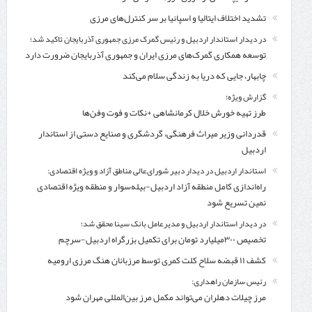
تشدید اختلاف ایتالیا و اسپانیا بر سر کنترل‌های مرزی
در دیدار استاندار اردبیل و رئیس گمرک مرزی جمهوری آذربایجان تاکید شد؛
توسعه همکاری گمرک‌های مرزی ایران و جمهوری آذربایجان ضرورت دارد
چابهار، جایی که دریا به زندگی سلام می‌کند
گزارش ویژه؛
طرز تهیه خورش خلال کرمانشاهی +نکات و فوت وفن‌ها
قدردانی وزیر میراث فرهنگی، گردشگری و صنایع دستی از استاندار
اردبیل
استاندار اردبیل در دیدار دبیر شورای‌عالی مناطق آزاد و ویژه اقتصادی:
راه‌اندازی کامل منطقه آزاد اردبیل-بیله‌سوار و منطقه ویژه اقتصادی
نمین تسریع شود
در دیدار استاندار اردبیل و مدیرعامل بانک سینا محقق شد؛
تخصیص ۳۰۰میلیارد تومان برای تکمیل بزرگراه اردبیل-سرچم
کشف ۱۱ قبضه سلاح کلت کمری توسط مرزبانان هنگ مرزی ارومیه
رئیس سازمان راهداری:
مرز چیلات دهلران می‌تواند مکمل مرز بین‌المللی مهران شود