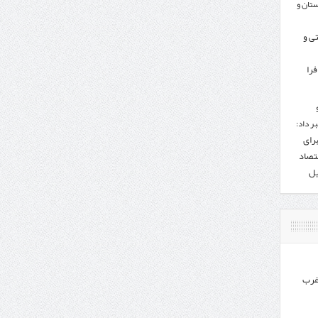
تان و
تی و
را
ر داد:
برای
تصاد
یل
غرب