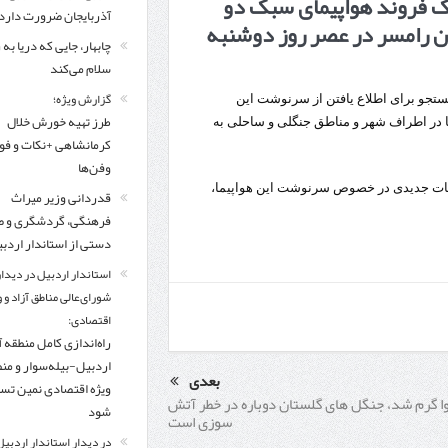
ک فروند هواپیمای سبک دو
مرز چیلات دهلران می‌تواند مکمل مرز بین‌المللی مهران شود
آذربایجان ضرورت دارد
ان رامسر در عصر روز دوشنبه
چابهار، جایی که دریا به
زائران اربعین در مرزهای خوزستان از مرز یک میلیون و ۴۲۸ هزار نفر گذشت
روایت ر
سلام می‌کند
گزارش ویژه؛
جستجو برای اطلاع یافتن از سرنوشت این
طرز تهیه خورش خلال
تا در اطراف شهر و مناطق جنگلی و ساحلی به
کرمانشاهی +نکات و ف
وفن‌ها
عات جدیدی در خصوص سرنوشت این هواپیما،
قدردانی وزیر میراث
فرهنگی، گردشگری و ص
دستی از استاندار اردب
استاندار اردبیل در دیدار
شورای‌عالی مناطق آزاد و 
اقتصادی:
راه‌اندازی کامل منطقه آ
اردبیل-بیله‌سوار و من
بعدی
ویژه اقتصادی نمین تس
ا گرم شد، جنگل های گلستان دوباره در خطر آتش
شود
سوزی است
در دیدار استاندار اردبیل