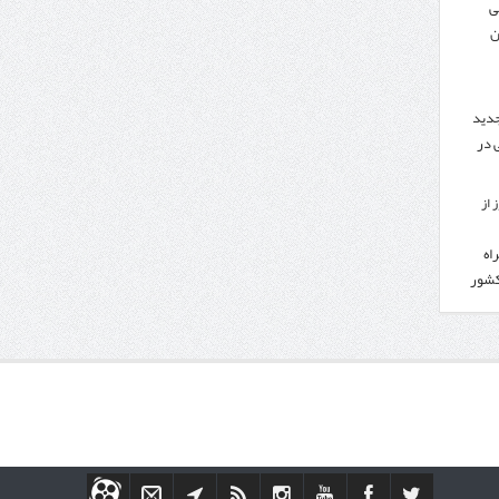
ی
ن
جدید
 در
 از
اه
کشور