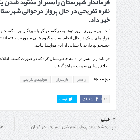
فرماندار شهرستان رامسر از مفقود شدن ی
نفره تفریحی در حال پرواز درحوالی شهرست
تردد 
خبر داد.
‘ حسین سروری ‘ روز دوشنبه در گفت و گو با خبرنگار ایرنا، گفت: 
هواپیمای سبک در حال انجام است و گروه هایی ماموریت یافته اند 
جستجو بپردازند تا نشانی از این هواپیما بیابند.
فرماندار رامسر در ادامه خاطرنشان کرد که در صورت کسب اطلا
اطلاع رسانی صورت خواهد گرفت.
برچسب‌ها:
رامسر
مازندران
هواپیمای تفریحی
0
اشتراک
تویت
قبلی
هو
ناپدیدشدن هواپیمای آموزشی-تفریحی در گیلان