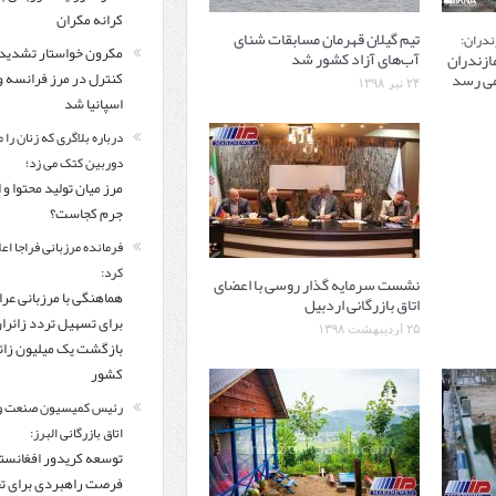
کرانه مکران
تیم گیلان قهرمان مسابقات شنای
ندران:
مکرون خواستار تشدید
آب‌های آزاد کشور شد
مازندران
می رسد
کنترل‌ در مرز فرانسه و
۲۴ تیر ۱۳۹۸
اسپانیا شد
درباره بلاگری که زنان را 
دوربین کتک می زد؛
مرز میان تولید محتوا و 
جرم کجاست؟
فرمانده مرزبانی فراجا اعل
کرد:
نشست سرمایه گذار روسی با اعضای
هماهنگی با مرزبانی عرا
اتاق بازرگانی اردبیل
برای تسهیل تردد زائرا
۲۵ اردیبهشت ۱۳۹۸
بازگشت یک میلیون زائر
کشور
رئیس کمیسیون صنعت و
اتاق بازرگانی البرز:
توسعه کریدور افغانستا
فرصت راهبردی برای ت