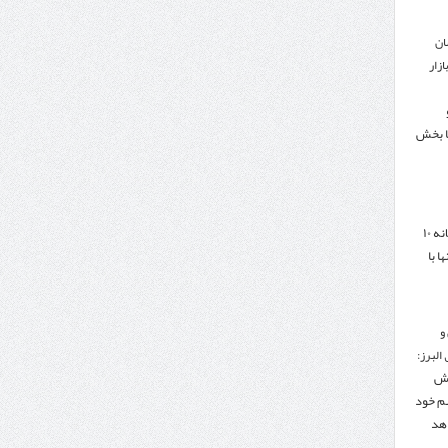
ان
زار
ا بخش
هدف‌گذاری تجارت سالانه ۱۰
ا با
و
البرز:
هش
هم خود
دهد