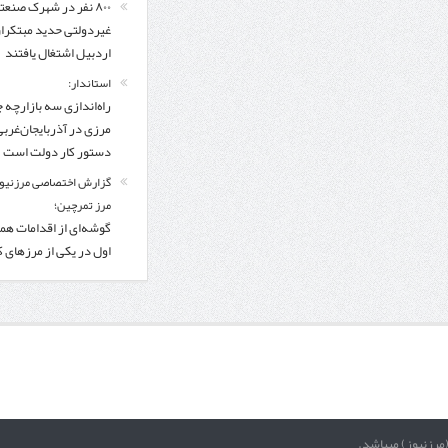
۸۰۰ نفر در شهرک صنعت
غیردولتی حدید مبتکرا
اردبیل اشتغال یافتند
استاندار:
راه‌اندازی سه بازارچه 
مرزی در آذربایجان‌غربی
دستور کار دولت است
گزارش اختصاصی مرزنیوز
مرز تمرچین؛
گوشه‌ای از اقدامات همر
اول در یکی از مرزهای 
(مرزنیوز) میباشد.