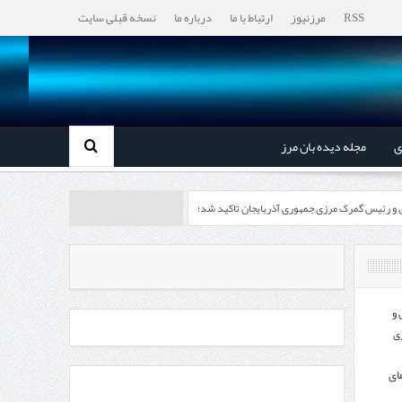
RSS
مرزنیوز
ارتباط با ما
درباره ما
نسخه قبلی سایت
ی
مجله دیده بان مرز
ل و رئیس گمرک مرزی جمهوری آذربایجان تاکید شد؛
رزی ایران و جمهوری آذربایجان ضرورت دارد
، گردشگری و صنایع دستی از استاندار اردبیل
 و
ی
اندار اردبیل و مدیرعامل بانک سینا محقق شد؛
ای