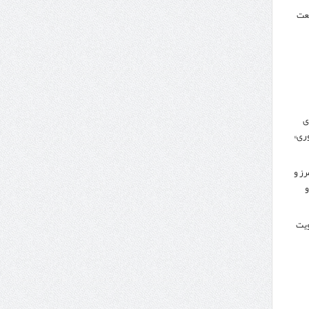
نعت
ی
ری»
رز و
و
کویت