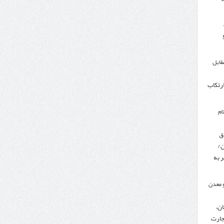
مقابل
ارتکاب
ام
ق
ن/
 به
 معدن
ن،
جارت