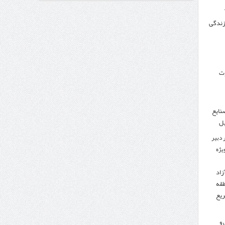
 زندگی
وزنامه اتریشی از بحران در مرز مغرب و اسپانیا
وت
نایع
یل
 دبیر
ویژه
زاد
طقه
ریع
 و