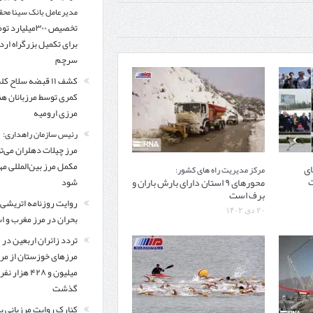
مدیرعامل بانک سینا محق
تخصیص ۳۰۰میلیارد 
برای تکمیل بزرگراه ار
سرچم
کشف ۱۱ قبضه سلاح ک
کمری توسط مرزبانان ه
مرزی ارومیه
رئیس سازمان راهداری:
مرز چیلات دهلران می‌تو
مکمل مرز بین‌المللی مه
دهای
مرکز مدیریت راه های کشور:
ت
محورهای ۹ استان دارای بارش باران و
شود
برف است
روایت روزنامه اتریشی 
۲۰ دی ۱۴۰۲
بحران در مرز مغرب و اس
تردد زائران اربعین در
مرزهای خوزستان از مر
میلیون و ۴۲۸ هزار نفر
گذشت
کنارک روایت مرزبانی ب