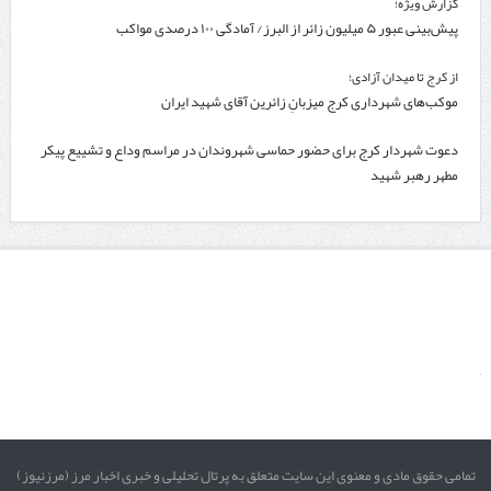
گزارش ویژه؛
پیش‌بینی عبور ۵ میلیون زائر از البرز/ آمادگی ۱۰۰ درصدی مواکب
از کرج تا میدان آزادی؛
موکب‌های شهرداری کرج میزبانِ زائرین آقای شهید ایران
دعوت شهردار کرج برای حضور حماسی شهروندان در مراسم وداع و تشییع پیکر
مطهر رهبر شهید
تمامی حقوق مادی و معنوی این سایت متعلق به پرتال تحلیلی و خبری اخبار مرز (مرزنیوز)