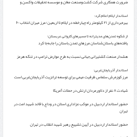
ضرورت همکاری شرکت کشت‌وصنعت مغان و موسسه تحقیقات واکسن و
سرم‌سازی رازی
استاندار ایلام اعلام کرد:
بهره‌برداری از ۲۱ کیلومتر راه چهارخطه در ایلام تا اربعین/مرز مهران انتخاب ۶۰
درصد زائران
از شکوه تمدن‌های مدیترانه تا مسیرهای کاروانی عربستان؛
یافته‌های باستان‌شناسان مرزهای تمدن باستان را جابه‌جا کرد
هشدار صنعت کشتیرانی جهانی نسبت به طرح عوارض ترامپ در تنگه هرمز
استاندار آذربایجان‌غربی:
مرز کوزه‌رش سلماس ظرفیت مهمی برای توسعه ترانزیت آذربایجان‌غربی است
شهادت ۸ نفر از دلاورمردان ارتش در حملات آمریکا
حضور استاندار اردبیل در موکب عزاداری استان در وداع با قائد شهید امت در
تهران
حضور استاندار اردبیل در آیین تشییع رهبر شهید انقلاب در تهران