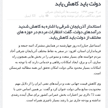
دولت باید کاهش یابد
قدردانی وزیر میراث فرهنگی، گردشگری و صنایع دستی از استاندار اردبیل
در
۰۲ بهمن ۱۳۹۳
برچسب ها:
آذربایجان شرقی
استاندار اردبیل در دیدار دبیر شورای‌عالی مناطق آزاد و ویژه اقتصادی:
هنوز دیدگاهی برای این نوشته وجود ندارد
چاپ
ایمیل
استاندار آذربایجان شرقی با اشاره به کاهش شدید
راه‌اندازی کامل منطقه آزاد اردبیل-بیله‌سوار و منطقه ویژه اقتصادی نمین تسریع
درآمدهای دولت، گفت: انتظارات مردم در حوزه های
شود
مختلف از دولت باید کاهش یابد.
در دیدار استاندار اردبیل و مدیرعامل بانک سینا محقق شد؛
اسماعیل جبارزاده روز چهارشنبه در همایش مشترک ائمه جمعه و
فرمانداران استان، افزود: در سفر به نقاط مختلف آذربایجان شرقی آحاد
تخصیص ۳۰۰میلیارد تومان برای تکمیل بزرگراه اردبیل-سرچم
مردم خواسته های بسیار متعدد و متنوعی را در بخش هایی همچون راه
کشف ۱۱ قبضه سلاح کلت کمری توسط مرزبانان هنگ مرزی ارومیه
سازی، آب و برق، ایجاد امکانات رفاهی و خدماتی دارند که با توجه به
امکانات بسیار محدود مالی دولت امکان تحقق این همه مطالبه غیرممکن
رئیس سازمان راهداری:
است.
مرز چیلات دهلران می‌تواند مکمل مرز بین‌المللی مهران شود
وی کاهش قیمت جهانی نفت و درآمدهای نفتی ایران را از دلایل مهم
روایت روزنامه اتریشی از بحران در مرز مغرب و اسپانیا
محدودیت منابع مالی دولت عنوان کرد و گفت: بر همین اساس حتی با
نفت 72 دلاری نیز اعتبارات بخش عمرانی کشور برای سال آینده رشدی
تردد زائران اربعین در مرزهای خوزستان از مرز یک میلیون و ۴۲۸ هزار نفر
نداشته و بودجه جاری نیز با رشد بسیار ناچیزی همراه است.
گذشت