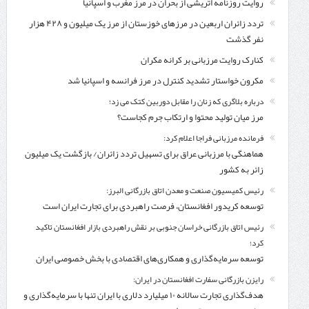
روایت روزنامه اتریشی از بحران در مرز مغرب و اسپانیا
تردد زائران اربعین در مرزهای خوزستان از مرز یک میلیون و ۴۲۸ هزار
نفر گذشت
کنارک روایت مرزبانی بر کرانه مکران
مکرون خواستار تشدید کنترل‌ در مرز فرانسه و اسپانیا شد
درباره بلاگری که زنان را مقابل دوربین کتک می زد؛
مرز میان تولید محتوا و ارتکاب جرم کجاست؟
فرمانده مرزبانی فراجا اعلام کرد:
هماهنگی با مرزبانی عراق برای تسهیل تردد زائران/ بازگشت یک میلیون
زائر به کشور
رئیس کمیسیون صنعت و معدن اتاق بازرگانی البرز:
توسعه کریدور افغانستان، فرصت راهبردی برای تجارت ایران است
رئیس اتاق بازرگانی خراسان جنوبی بر نقش راهبردی بازار افغانستان تاکید
کرد؛
توسعه سرمایه‌گذاری و همکاری‌های اقتصادی با بخش خصوصی ایران
رایزن بازرگانی سفارت افغانستان در ایران:
هدف‌گذاری تجارت سالانه ۱۰ میلیارد دلاری با ایران تنها با سرمایه‌گذاری و