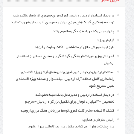
در دیدار استاندار اردبیل و رئیس گمرک مرزی جمهوری آذربایجان تاکید شد؛
توسعه همکاری گمرک‌های مرزی ایران و جمهوری آذربایجان ضرورت دارد
چابهار، جایی که دریا به زندگی سلام می‌کند
گزارش ویژه؛
طرز تهیه خورش خلال کرمانشاهی +نکات و فوت وفن‌ها
قدردانی وزیر میراث فرهنگی، گردشگری و صنایع دستی از استاندار
اردبیل
استاندار اردبیل در دیدار دبیر شورای‌عالی مناطق آزاد و ویژه اقتصادی:
راه‌اندازی کامل منطقه آزاد اردبیل-بیله‌سوار و منطقه ویژه اقتصادی
نمین تسریع شود
در دیدار استاندار اردبیل و مدیرعامل بانک سینا محقق شد؛
تخصیص ۳۰۰میلیارد تومان برای تکمیل بزرگراه اردبیل-سرچم
کشف ۱۱ قبضه سلاح کلت کمری توسط مرزبانان هنگ مرزی ارومیه
رئیس سازمان راهداری:
مرز چیلات دهلران می‌تواند مکمل مرز بین‌المللی مهران شود