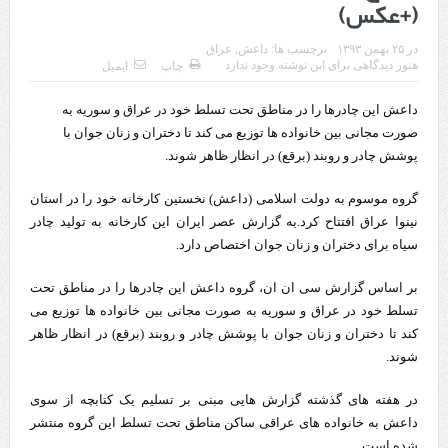
(+عکس)
قدردانی وزیر میراث فرهنگی، گردشگری و صنایع دستی از استاندار اردبیل
در
۲۵ بهمن ۱۳۹۳
برچسب ها:
داعش
,
عراق
استاندار اردبیل در دیدار دبیر شورای‌عالی مناطق آزاد و ویژه اقتصادی:
هنوز دیدگاهی برای این نوشته وجود ندارد
چاپ
ایمیل
راه‌اندازی کامل منطقه آزاد اردبیل-بیله‌سوار و منطقه ویژه اقتصادی نمین تسریع
داعش این چادرها را در مناطق تحت تسلط خود در عراق و سوریه به
صورت مجانی بین خانواده ها توزیع می کند تا دختران و زنان جوان با
شود
پوشش چادر و روبند (برقع) در انظار ظاهر شوند.
در دیدار استاندار اردبیل و مدیرعامل بانک سینا محقق شد؛
گروه موسوم به دولت اسلامی (داعش) نخستین کارخانه خود را در استان
تخصیص ۳۰۰میلیارد تومان برای تکمیل بزرگراه اردبیل-سرچم
نینوا عراق افتتاح کرد.به گزارش عصر ایران این کارخانه به تولید چادر
سیاه برای دختران و زنان جوان اختصاص دارد.
کشف ۱۱ قبضه سلاح کلت کمری توسط مرزبانان هنگ مرزی ارومیه
بر اساس گزارش سی ان ان، گروه داعش این چادرها را در مناطق تحت
رئیس سازمان راهداری:
تسلط خود در عراق و سوریه به صورت مجانی بین خانواده ها توزیع می
مرز چیلات دهلران می‌تواند مکمل مرز بین‌المللی مهران شود
کند تا دختران و زنان جوان با پوشش چادر و روبند (برقع) در انظار ظاهر
شوند.
روایت روزنامه اتریشی از بحران در مرز مغرب و اسپانیا
در هفته های گذشته گزارش هایی مبنی بر تسلیم یک کتابچه از سوی
تردد زائران اربعین در مرزهای خوزستان از مرز یک میلیون و ۴۲۸ هزار نفر
داعش به خانواده های عراقی ساکن مناطق تحت تسلط این گروه منتشر
گذشت
شده است.