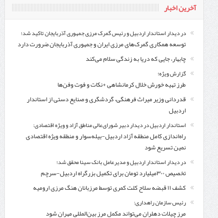
آخرین اخبار
در دیدار استاندار اردبیل و رئیس گمرک مرزی جمهوری آذربایجان تاکید شد؛
توسعه همکاری گمرک‌های مرزی ایران و جمهوری آذربایجان ضرورت دارد
چابهار، جایی که دریا به زندگی سلام می‌کند
گزارش ویژه؛
طرز تهیه خورش خلال کرمانشاهی +نکات و فوت وفن‌ها
قدردانی وزیر میراث فرهنگی، گردشگری و صنایع دستی از استاندار
اردبیل
استاندار اردبیل در دیدار دبیر شورای‌عالی مناطق آزاد و ویژه اقتصادی:
راه‌اندازی کامل منطقه آزاد اردبیل-بیله‌سوار و منطقه ویژه اقتصادی
نمین تسریع شود
در دیدار استاندار اردبیل و مدیرعامل بانک سینا محقق شد؛
تخصیص ۳۰۰میلیارد تومان برای تکمیل بزرگراه اردبیل-سرچم
کشف ۱۱ قبضه سلاح کلت کمری توسط مرزبانان هنگ مرزی ارومیه
رئیس سازمان راهداری:
مرز چیلات دهلران می‌تواند مکمل مرز بین‌المللی مهران شود