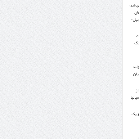
ق شد؛
تومان
دبیل-
لت
نگ
اند
ران
از
پانیا
ز یک
ر