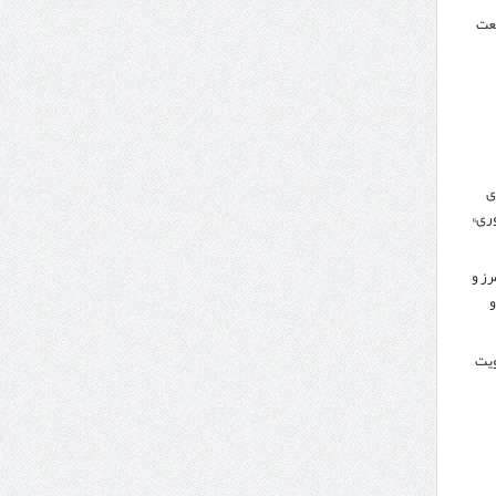
نعت
ی
ری»
رز و
و
کویت