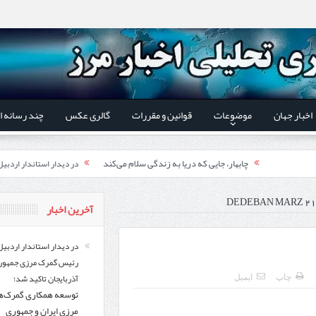
اخبار جهان
موضوعات
قوانین و مقررات
گالری عکس
چند رسانه ا
چابهار، جایی که دریا به زندگی سلام می‌کند
در دیدار استاندار اردبی
فوت وفن‌ها
توسعه همکاری گمرک‌های م
DEDEBAN MARZ 21
آخرین اخبار
قدردانی وزیر میراث فرهنگی
یر شورای‌عالی مناطق آزاد و ویژه اقتصادی:
اردبیل-بیله‌سوار و منطقه ویژه اقتصادی نمین تسریع شود
در دیدار استاندار اردبیل
رئیس گمرک مرزی جمهور
کشف ۱۱ قبضه سلاح کلت کمری توسط مرزبانان هنگ مرزی ارومیه
در دیدار است
آذربایجان تاکید شد؛
چاپ
ایمیل
توسعه همکاری گمرک‌ه
تخصیص ۳۰۰میلیارد تومان برای تکمیل بزرگراه اردبیل-سرچم
رئیس سازمان راهداری:
مرزی ایران و جمهوری