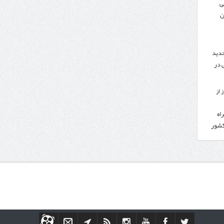
ی
ن
جدید
 در
 از
اه
کشور