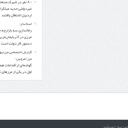
۸۰۰ نفر در شهرک صنعت
غیردولتی حدید مبتکرا
اردبیل اشتغال یافتند
استاندار:
راه‌اندازی سه بازارچه 
مرزی در آذربایجان‌غربی
دستور کار دولت است
گزارش اختصاصی مرزنیوز
مرز تمرچین؛
گوشه‌ای از اقدامات همر
اول در یکی از مرزهای 
(مرزنیوز) میباشد.