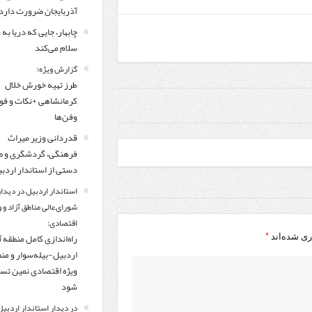
مرز چیلات دهلران می‌تواند مکمل مرز بین‌المللی مهران شود
آذربایجان ضرورت دارد
چابهار، جایی که دریا به
زائران اربعین در مرزهای خوزستان از مرز یک میلیون و ۴۲۸ هزار نفر گذشت
روایت ر
سلام می‌کند
گزارش ویژه؛
طرز تهیه خورش خلال
کرمانشاهی +نکات و ف
وفن‌ها
قدردانی وزیر میراث
فرهنگی، گردشگری و ص
دستی از استاندار اردب
استاندار اردبیل در دیدار
شورای‌عالی مناطق آزاد و 
اقتصادی:
*
راه‌اندازی کامل منطقه آ
ری شده‌اند
اردبیل-بیله‌سوار و من
ویژه اقتصادی نمین تس
شود
در دیدار استاندار اردبیل