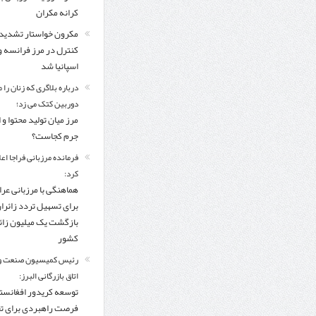
کرانه مکران
مکرون خواستار تشدید
کنترل‌ در مرز فرانسه و
اسپانیا شد
درباره بلاگری که زنان را 
دوربین کتک می زد؛
مرز میان تولید محتوا و 
جرم کجاست؟
فرمانده مرزبانی فراجا اعل
کرد:
هماهنگی با مرزبانی عرا
برای تسهیل تردد زائرا
بازگشت یک میلیون زائر
کشور
رئیس کمیسیون صنعت و
اتاق بازرگانی البرز:
توسعه کریدور افغانستا
فرصت راهبردی برای ت