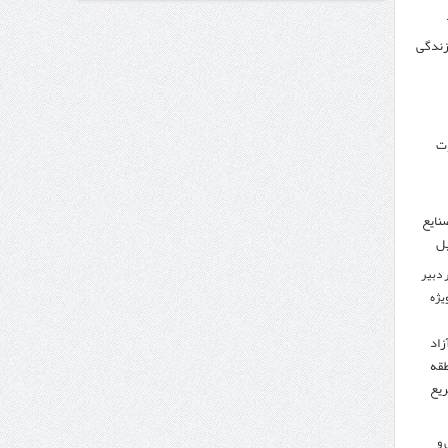
 زندگی
وزنامه اتریشی از بحران در مرز مغرب و اسپانیا
وت
نایع
یل
 دبیر
ویژه
زاد
طقه
ریع
 و