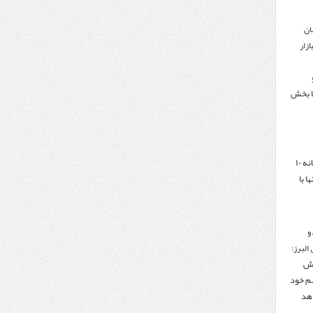
ان
زار
ا بخش
هدف‌گذاری تجارت سالانه ۱۰
ا با
و
البرز:
هش
هم خود
دهد