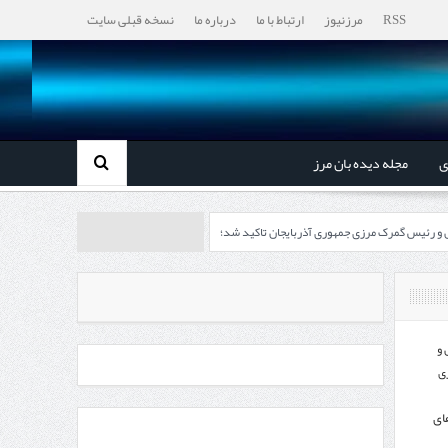
RSS
مرزنیوز
ارتباط با ما
درباره ما
نسخه قبلی سایت
ی
مجله دیده بان مرز
ل و رئیس گمرک مرزی جمهوری آذربایجان تاکید شد؛
رزی ایران و جمهوری آذربایجان ضرورت دارد
، گردشگری و صنایع دستی از استاندار اردبیل
 و
ی
اندار اردبیل و مدیرعامل بانک سینا محقق شد؛
ای