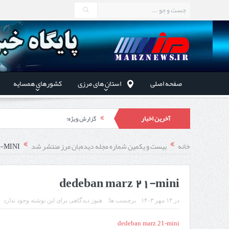
صفحه اصلی
استان های مرزی
کشورهای همسایه
آخرین اخبار
گزارش ویژه؛
طرز تهیه خورش خلال کرمانشاهی +نکات و 
خانه
بیست و یکمین شماره مجله دیده‌بان مرز منتشر شد
-MINI
استاندار اردبیل در دیدار دب
راه‌اندازی کامل منطقه آزاد 
dedeban marz 21-mini
در
۱۴ مهر ۱۴۰۳
برچسب ها:
هنوز دیدگاهی برای این نوشته وجود ندارد
dedeban marz 21-mini