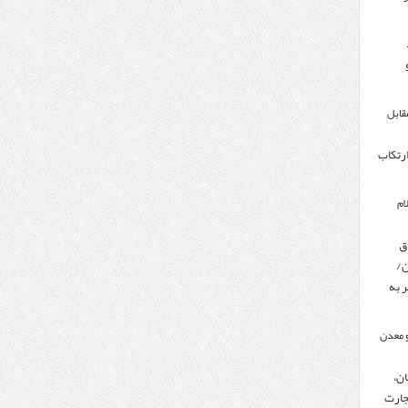
مقابل
ارتکاب
ام
ق
ن/
 به
 معدن
ن،
جارت