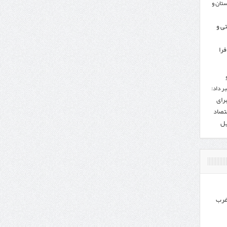
تان و
تی و
را
ر داد:
برای
تصاد
یل
غرب