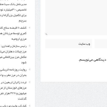
مدیرعامل بانک سینا محق
تخصیص ۳۰۰میلیارد 
برای تکمیل بزرگراه ار
سرچم
کشف ۱۱ قبضه سلاح ک
کمری توسط مرزبانان ه
مرزی ارومیه
رئیس سازمان راهداری:
مرز چیلات دهلران می‌تو
مکمل مرز بین‌المللی مه
ه دیدگاهی می‌نویسم.
شود
روایت روزنامه اتریشی 
بحران در مرز مغرب و اس
تردد زائران اربعین در
مرزهای خوزستان از مر
میلیون و ۴۲۸ هزار نفر
گذشت
کنارک روایت مرزبانی ب