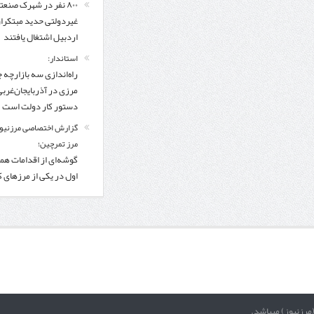
۸۰۰ نفر در شهرک صنعت
غیردولتی حدید مبتکرا
اردبیل اشتغال یافتند
استاندار:
راه‌اندازی سه بازارچه 
مرزی در آذربایجان‌غربی
دستور کار دولت است
گزارش اختصاصی مرزنیوز
مرز تمرچین؛
گوشه‌ای از اقدامات همر
اول در یکی از مرزهای 
(مرزنیوز) میباشد.