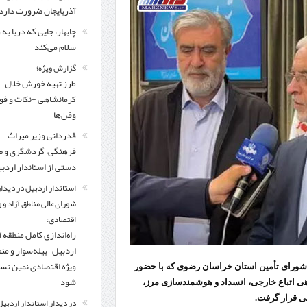
مرز چیلات دهلران می‌تواند مکمل مرز بین‌المللی مهران شود
آذربایجان ضرورت دارد
چابهار، جایی که دریا به
زائران اربعین در مرزهای خوزستان از مرز یک میلیون و ۴۲۸ هزار نفر گذشت
روایت ر
سلام می‌کند
گزارش ویژه؛
طرز تهیه خورش خلال
کرمانشاهی +نکات و ف
وفن‌ها
قدردانی وزیر میراث
فرهنگی، گردشگری و ص
دستی از استاندار اردب
استاندار اردبیل در دیدار
شورای‌عالی مناطق آزاد و 
اقتصادی:
راه‌اندازی کامل منطقه آ
اردبیل-بیله‌سوار و من
ویژه اقتصادی نمین تس
رای تأمین استان خراسان رضوی که با حضور
شود
ی اتباع خارجی، انسداد و هوشمندسازی مرز،
ی قرار گرفت.
در دیدار استاندار اردبیل