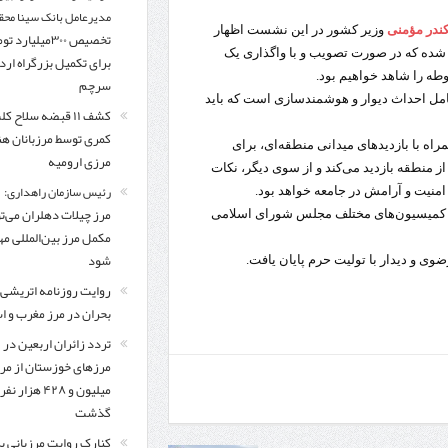
مدیرعامل بانک سینا محق
ندر مؤمنی
وزیر کشور در این نشست اظهار
تخصیص ۳۰۰میلیارد 
ده که در صورت تصویب و با واگذاری یک
برای تکمیل بزرگراه ار
طه را شاهد خواهیم بود.
سرچم
شامل احداث دیوار و هوشمندسازی است که باید
کشف ۱۱ قبضه سلاح ک
کمری توسط مرزبانان ه
اه با بازدیدهای میدانی منطقه‌ای، برای
مرزی ارومیه
ز منطقه بازدید می‌کند و از سوی دیگر، نکات
رئیس سازمان راهداری:
امنیت و آرامش در جامعه خواهد بود.
مرز چیلات دهلران می‌تو
ن کمیسیون‌های مختلف مجلس شورای اسلامی
مکمل مرز بین‌المللی مه
شود
ی و دیدار با تولیت حرم پایان یافت.
روایت روزنامه اتریشی 
بحران در مرز مغرب و اس
تردد زائران اربعین در
مرزهای خوزستان از مر
میلیون و ۴۲۸ هزار نفر
گذشت
کنارک روایت مرزبانی ب