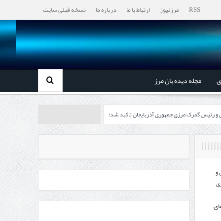
RSS
مرزنیوز
ارتباط با ما
درباره ما
نسخه قبلی سایت
ی
مجله دیده بان مرز
ل و رئیس گمرک مرزی جمهوری آذربایجان تاکید شد؛
رزی ایران و جمهوری آذربایجان ضرورت دارد
، گردشگری و صنایع دستی از استاندار اردبیل
 و
ی
اندار اردبیل و مدیرعامل بانک سینا محقق شد؛
ای