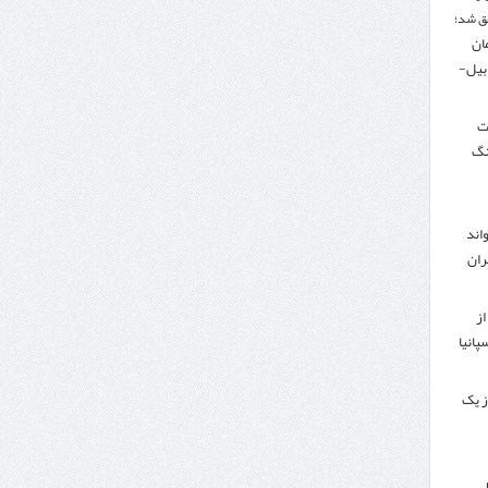
ق شد؛
تومان
دبیل-
لت
نگ
اند
ران
از
پانیا
ز یک
ر