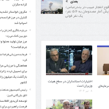
بعدی
کرانه مکران
وع انفجار مهیب در بندرعباس/
افزایش آمار مصدومان به ۵۱۶ نفر/
مکرون خواستار تشدید
یک نفر فوتی
کنترل‌ در مرز فرانسه و
اسپانیا شد
درباره بلاگری که زنان را 
دوربین کتک می زد؛
مرز میان تولید محتوا و 
جرم کجاست؟
فرمانده مرزبانی فراجا اعل
کرد:
هماهنگی با مرزبانی عرا
برای تسهیل تردد زائرا
بازگشت یک میلیون زائر
اختیارات استانداران در سطح هیئت
کشور
وزیران است
رمایه‌ای
رئیس کمیسیون صنعت و
۰۸ تیر ۱۴۰۴
اتاق بازرگانی البرز:
توسعه کریدور افغانستا
فرصت راهبردی برای ت