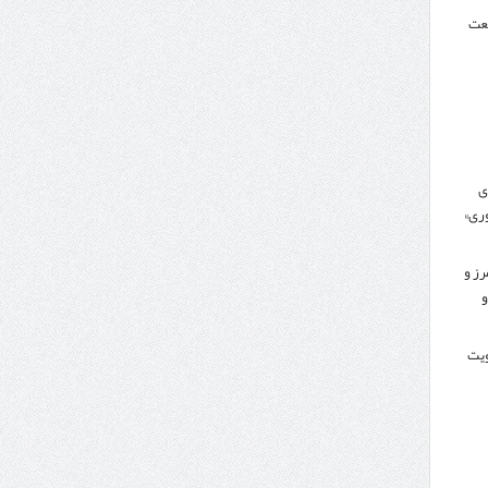
نعت
ی
ری»
رز و
و
کویت