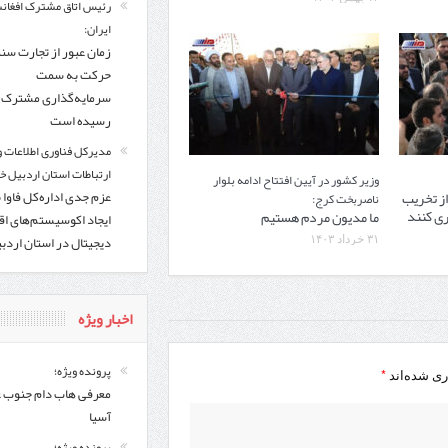
رئیس اتاق مشترک افغانس
ایران:
زمان عبور از تجارت سن
حرکت به سمت
سرمایه‌گذاری مشترک ف
رسیده است
مدیرکل فناوری اطلاعات و
ارتباطات استان اردبیل خب
وزیر کشور در آیین افتتاح ادامه بلوار
از تخریب
عزم جدی اداره‌کل فاوا 
ناصربخت کرج:
ری کنند
ما مدیون مردم هستیم
ایجاد اکوسیستم‌های اق
دیجیتال در استان اردب
۳۱ خرداد ۱۴۰۳
اخبار ویژه
پرونده ویژه؛
*
ری شده‌اند
معرفی هاب دام جنوب 
آسیا
پرونده ویژه؛