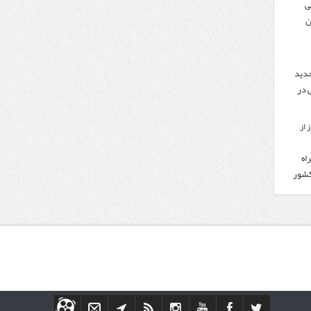
ی
ن
جدید
 در
 از
اه
کشور