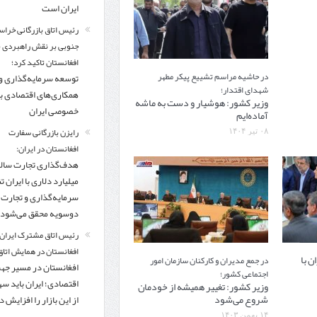
ایران است
رئیس اتاق بازرگانی خراس
جنوبی بر نقش راهبردی با
افغانستان تاکید کرد؛
در حاشیه مراسم تشییع پیکر مطهر
توسعه سرمایه‌گذاری و
شهدای اقتدار؛
همکاری‌های اقتصادی ب
وزیر کشور: هوشیار و دست به ماشه
خصوصی ایران
آماده‌ایم
رایزن بازرگانی سفارت
۰۸ تیر ۱۴۰۴
افغانستان در ایران:
میلیارد دلاری با ایران تنه
سرمایه‌گذاری و تجارت
دوسویه محقق می‌شود
رئیس اتاق مشترک ایران 
افغانستان در همایش اتاق 
ن با
در جمع مدیران و کارکنان سازمان امور
افغانستان در مسیر ج
اجتماعی کشور؛
اقتصادی؛ ایران باید س
وزیر کشور: تغییر همیشه از خودمان
شروع می‌شود
از این بازار را افزایش 
۱۴ بهمن ۱۴۰۳