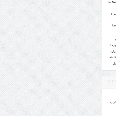
تان و
تی و
را
ر داد:
برای
تصاد
یل
غرب