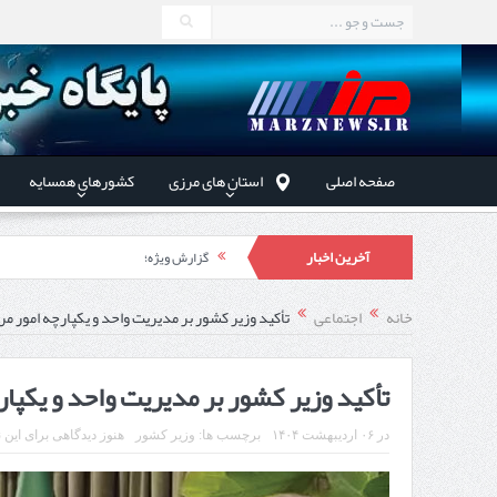
صفحه اصلی
استان های مرزی
کشورهای همسایه
آخرین اخبار
گزارش ویژه؛
طرز تهیه خورش خلال کرمانشاهی +نکات و 
خانه
اجتماعی
تأکید وزیر کشور بر مدیریت واحد و یکپارچه امور مر
استاندار اردبیل در دیدار دب
راه‌اندازی کامل منطقه آزاد 
تأکید وزیر کشور بر مدیریت واحد و یکپار
در
۰۶ اردیبهشت ۱۴۰۴
برچسب ها:
وزیر کشور
هنوز دیدگاهی برای این 