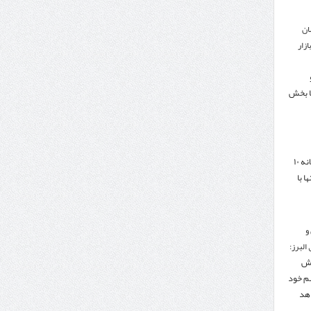
ان
زار
ا بخش
هدف‌گذاری تجارت سالانه ۱۰
ا با
و
البرز:
هش
هم خود
دهد