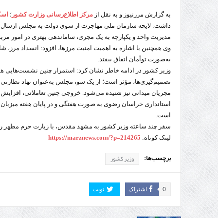
به
گزارش مرزنیوز و به نقل از
مرکز اطلاع‌رسانی وزارت کشور
؛
اسک
داشت: لایحه سازمان ملی مهاجرت از سوی دولت به مجلس ارسال ش
مدیریت واحد و یکپارچه به یک مجری، ساماندهی بهتری در امور مربو
وی همچنین با اشاره به اهمیت امنیت مرزها، افزود: انسداد مرز، 
به‌صورت توأمان اتفاق بیفتد.
وزیر کشور در ادامه خاطر نشان کرد: استمرار چنین نشست‌هایی همر
تصمیم‌گیری‌ها، مؤثر است؛ از یک سو، مجلس به‌عنوان نهاد نظارتی ا
مجریان میدانی نیز شنیده می‌شود. خروجی چنین تعاملاتی، افزایش 
استانداری خراسان رضوی به صورت هفتگی و در پایان هفته میزبا
است.
سفر چند ساعته وزیر کشور به مشهد مقدس، با زیارت حرم مطهر رضو
لینک کوتاه:
https://marznews.com/?p=214265
برچسب‌ها:
وزیر کشور
0
اشتراک
تویت