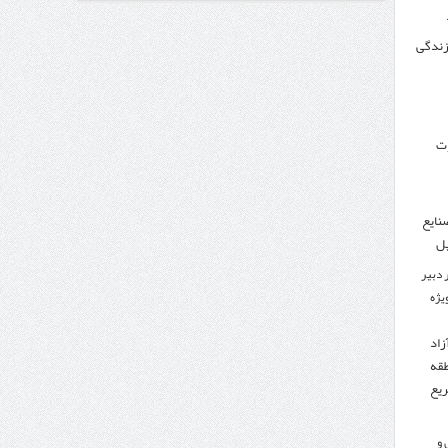
 زندگی
وزنامه اتریشی از بحران در مرز مغرب و اسپانیا
وت
نایع
یل
 دبیر
ویژه
زاد
طقه
ریع
 و