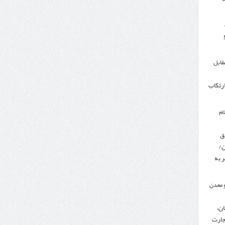
مقابل
ارتکاب
ام
ق
ن/
 به
 معدن
ن،
جارت