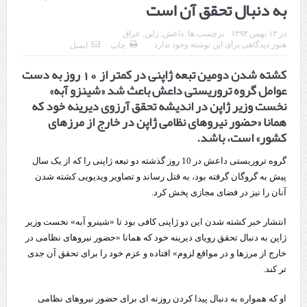
به دنبال تحقق آن است
قدردانی وزیر میراث فرهنگی، گردشگری و صنایع دستی از استاندار اردبیل
در
۱۳ بهمن ۱۳۹۳
برچسب ها:
داعش
,
ژاپن
,
عراق
استاندار اردبیل در دیدار دبیر شورای‌عالی مناطق آزاد و ویژه اقتصادی:
هنوز دیدگاهی برای این نوشته وجود ندارد
چاپ
ایمیل
کشته شدن دومین تبعه ژاپنی در کمتر از 10 روز به دست
راه‌اندازی کامل منطقه آزاد اردبیل-بیله‌سوار و منطقه ویژه اقتصادی نمین تسریع
عوامل گروه تروریستی داعش باعث شد «شینزو آبه»
شود
نخست وزیر ژاپن در اندیشه تحقق آرزوی دیرینه خود که
همانا «حضور نیروهای نظامی ژاپن در خارج از مرزهای
در دیدار استاندار اردبیل و مدیرعامل بانک سینا محقق شد؛
کشور» است، باشد.
تخصیص ۳۰۰میلیارد تومان برای تکمیل بزرگراه اردبیل-سرچم
گروه تروریستی داعش در 10 روز گذشته دو تبعه ژاپنی را که از یک سال
کشف ۱۱ قبضه سلاح کلت کمری توسط مرزبانان هنگ مرزی ارومیه
پیش به گروگان گرفته بود، به قتل رساند و تصاویر ویدیویی کشته شدن
آنان را نیز در فضای مجازی پخش کرد.
رئیس سازمان راهداری:
انتشار خبر کشته شدن این دو ژاپنی کافی بود تا «شینرو آبه» نخست وزیر
مرز چیلات دهلران می‌تواند مکمل مرز بین‌المللی مهران شود
ژاپن به دنبال تحقق رویای دیرینه خود که همانا «حضور نیروهای نظامی در
روایت روزنامه اتریشی از بحران در مرز مغرب و اسپانیا
خارج از مرزها و در مواقع لزوم» افتاده و عزم خود را برای تحقق آن جدی
تر کند.
تردد زائران اربعین در مرزهای خوزستان از مرز یک میلیون و ۴۲۸ هزار نفر
او که همواره به دنبال پیدا کردن روزنه ای برای حضور نیروهای نظامی
گذشت