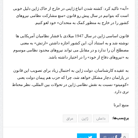
«آبه» تاکید کرد: کشته شدن اتباع ژاپنی در خارج از خاک ژاپن دلیل خوبی
است که بتوانیم در سال پیش رو قانون «منع مشارکت نظامی نیروهای
کشور را در خارج به منظور کمک به متحدان» خود لغو کنیم.
قانون اساسی ژاپن در سال 1947 میلادی با فشار نظامیان آمریکایی ها
نوشته شد و به استناد آن، این کشور اجازه داشتن «ارتش» به معنی
مصطلح آن را ندارد و در مقابل می تواند نیروهای محدود نظامی موسوم
به «نیروهای دفاع از خود» را در اختیار داشته باشد.
به عقیده کارشناسان، دولت ژاپن به احتمال زیاد برای تصویب این قانون
در پارلمان دچار مشکل خواهد شد، چرا که حزب هم پیمان دولت یعنی
«کومیتو» نسبت به نقش نظامی ژاپن در تحولات بین المللی، نظر محتاط
تری دارد.
منبع:ایرنا
برچسب‌ها:
داعش
ژاپن
عراق
0
اشتراک
تویت