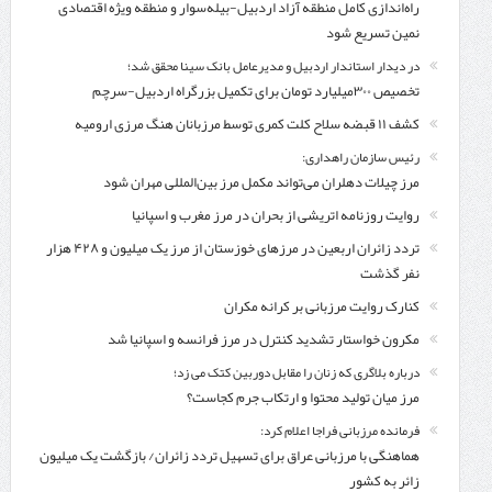
راه‌اندازی کامل منطقه آزاد اردبیل-بیله‌سوار و منطقه ویژه اقتصادی
نمین تسریع شود
در دیدار استاندار اردبیل و مدیرعامل بانک سینا محقق شد؛
تخصیص ۳۰۰میلیارد تومان برای تکمیل بزرگراه اردبیل-سرچم
کشف ۱۱ قبضه سلاح کلت کمری توسط مرزبانان هنگ مرزی ارومیه
رئیس سازمان راهداری:
مرز چیلات دهلران می‌تواند مکمل مرز بین‌المللی مهران شود
روایت روزنامه اتریشی از بحران در مرز مغرب و اسپانیا
تردد زائران اربعین در مرزهای خوزستان از مرز یک میلیون و ۴۲۸ هزار
نفر گذشت
کنارک روایت مرزبانی بر کرانه مکران
مکرون خواستار تشدید کنترل‌ در مرز فرانسه و اسپانیا شد
درباره بلاگری که زنان را مقابل دوربین کتک می زد؛
مرز میان تولید محتوا و ارتکاب جرم کجاست؟
فرمانده مرزبانی فراجا اعلام کرد:
هماهنگی با مرزبانی عراق برای تسهیل تردد زائران/ بازگشت یک میلیون
زائر به کشور