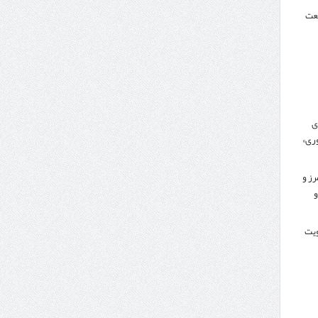
نعت
ی
ری»
رز و
و
کویت