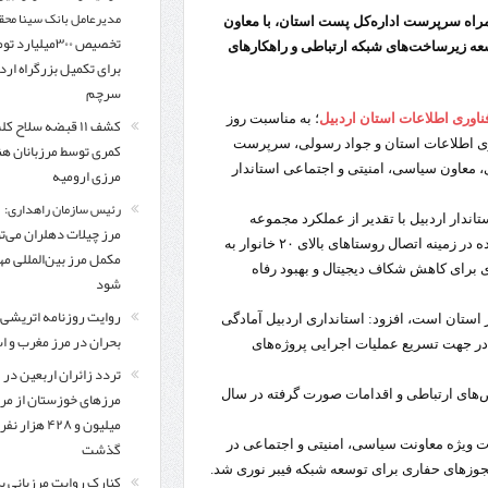
مدیرعامل بانک سینا محق
مراه سرپرست اداره‌کل پست استان، با معاون
تخصیص ۳۰۰میلیارد 
سعه زیرساخت‌های شبکه ارتباطی و راهکارهای
برای تکمیل بزرگراه ار
سرچم
ناوری اطلاعات استان اردبیل
؛ به مناسبت روز
کشف ۱۱ قبضه سلاح ک
وری اطلاعات استان و جواد رسولی، سرپرست
کمری توسط مرزبانان ه
ی، معاون سیاسی، امنیتی و اجتماعی استاندار
مرزی ارومیه
رئیس سازمان راهداری:
ندار اردبیل با تقدیر از عملکرد مجموعه
مرز چیلات دهلران می‌تو
ارتباطات و فناوری اطلاعات استان، اظهار داشت: اقدامات انجام‌شده در زمینه اتصال روستاهای بالای ۲۰ خانوار به
مکمل مرز بین‌المللی مه
 برای کاهش شکاف دیجیتال و بهبود رفاه
شود
روایت روزنامه اتریشی 
ر استان است، افزود: استانداری اردبیل آمادگی
بحران در مرز مغرب و اس
 در جهت تسریع عملیات اجرایی پروژه‌های
تردد زائران اربعین در
مرزهای خوزستان از مر
‌های ارتباطی و اقدامات صورت‌ گرفته در سال
میلیون و ۴۲۸ هزار نفر
گذشت
دت ویژه معاونت سیاسی، امنیتی و اجتماعی در
جوزهای حفاری برای توسعه شبکه فیبر نوری شد.
کنارک روایت مرزبانی ب