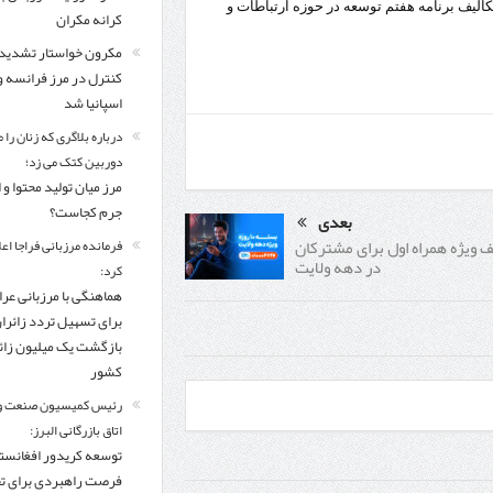
الیف برنامه هفتم توسعه در حوزه ارتباطات و
کرانه مکران
مکرون خواستار تشدید
کنترل‌ در مرز فرانسه و
اسپانیا شد
درباره بلاگری که زنان را 
دوربین کتک می زد؛
مرز میان تولید محتوا و 
جرم کجاست؟
بعدی
 ویژه همراه اول برای مشترکان
فرمانده مرزبانی فراجا اعل
در دهه ولایت
کرد:
هماهنگی با مرزبانی عرا
برای تسهیل تردد زائرا
بازگشت یک میلیون زائر
کشور
رئیس کمیسیون صنعت و
اتاق بازرگانی البرز:
توسعه کریدور افغانستا
فرصت راهبردی برای ت