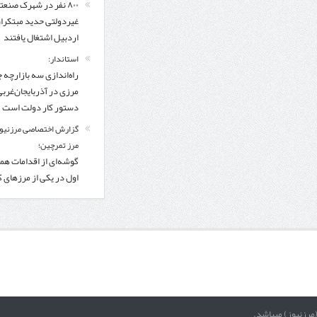
۸۰۰ نفر در شهرک صنعت
غیردولتی حدید مبتکرا
اردبیل اشتغال یافتند
استاندار:
راه‌اندازی سه بازارچه 
مرزی در آذربایجان‌غربی
دستور کار دولت است
گزارش اختصاصی مرزنیوز
مرز تمرچین؛
گوشه‌ای از اقدامات همر
اول در یکی از مرزهای 
(مرزنیوز) میباشد.