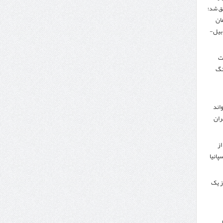
ق شد؛
تومان
دبیل-
لت
نگ
اند
ران
از
پانیا
ز یک
ر