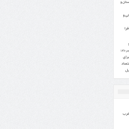
تان و
تی و
را
ر داد:
برای
تصاد
یل
غرب