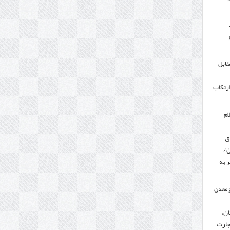
مقابل
ارتکاب
ام
ق
ن/
 به
 معدن
ن،
جارت