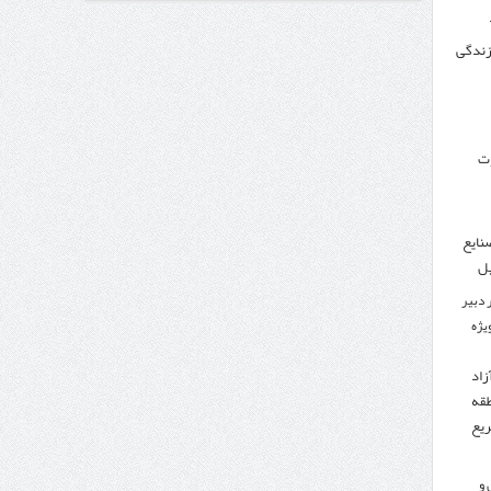
 زندگی
وزنامه اتریشی از بحران در مرز مغرب و اسپانیا
وت
نایع
یل
 دبیر
ویژه
زاد
طقه
ریع
 و