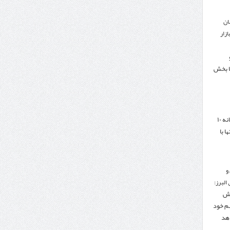
ان
زار
ا بخش
هدف‌گذاری تجارت سالانه ۱۰
ا با
و
البرز:
هش
هم خود
دهد