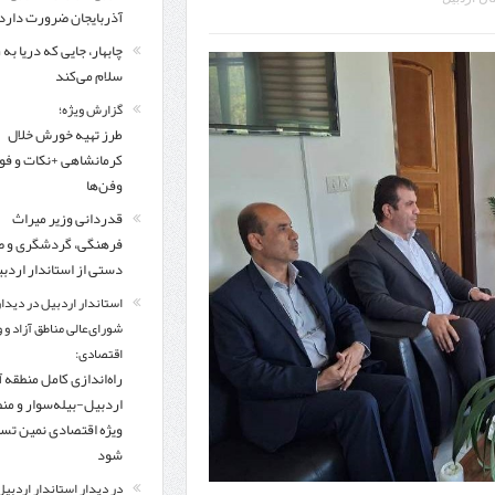
مرز چیلات دهلران می‌تواند مکمل مرز بین‌المللی مهران شود
آذربایجان ضرورت دارد
چابهار، جایی که دریا به
زائران اربعین در مرزهای خوزستان از مرز یک میلیون و ۴۲۸ هزار نفر گذشت
روایت ر
سلام می‌کند
گزارش ویژه؛
طرز تهیه خورش خلال
کرمانشاهی +نکات و ف
وفن‌ها
قدردانی وزیر میراث
فرهنگی، گردشگری و ص
دستی از استاندار اردب
استاندار اردبیل در دیدار
شورای‌عالی مناطق آزاد و 
اقتصادی:
راه‌اندازی کامل منطقه آ
اردبیل-بیله‌سوار و من
ویژه اقتصادی نمین تس
شود
در دیدار استاندار اردبیل