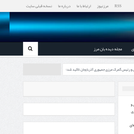
RSS
مرزنیوز
ارتباط با ما
درباره ما
نسخه قبلی سایت
ی
مجله دیده بان مرز
ل و رئیس گمرک مرزی جمهوری آذربایجان تاکید شد؛
رزی ایران و جمهوری آذربایجان ضرورت دارد
، گردشگری و صنایع دستی از استاندار اردبیل
 و
ی
اندار اردبیل و مدیرعامل بانک سینا محقق شد؛
ای