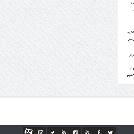
ی
ن
جدید
 در
 از
اه
کشور