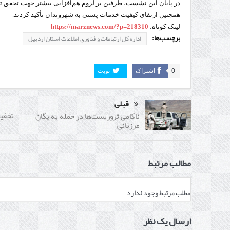
در پایان این نشست، طرفین بر لزوم هم‌افزایی بیشتر جهت تحقق تک
همچنین ارتقای کیفیت خدمات پستی به شهروندان تأکید کردند.
لینک کوتاه:
https://marznews.com/?p=218310
برچسب‌ها:
اداره کل ارتباطات و فناوری اطلاعات استان اردبیل
0
اشتراک
تویت
قبلی
تخفیف
ناکامی تروریست‌ها در حمله به یگان
مرزبانی
مطالب مرتبط
مطلب مرتبط وجود ندارد
ارسال یک نظر