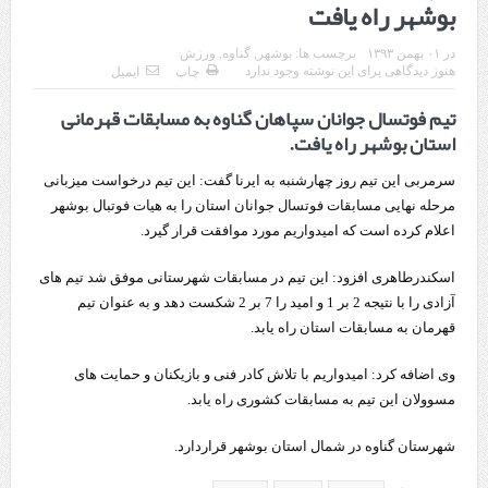
بوشهر راه یافت
چابهار، جایی که دریا به زندگی سلام می‌کند
در
۰۱ بهمن ۱۳۹۳
برچسب ها:
بوشهر
,
گناوه
,
ورزش
گزارش ویژه؛
هنوز دیدگاهی برای این نوشته وجود ندارد
چاپ
ایمیل
تیم فوتسال جوانان سپاهان گناوه به مسابقات قهرمانی
طرز تهیه خورش خلال کرمانشاهی +نکات و فوت وفن‌ها
استان بوشهر راه یافت.
قدردانی وزیر میراث فرهنگی، گردشگری و صنایع دستی از استاندار اردبیل
سرمربی این تیم روز چهارشنبه به ایرنا گفت: این تیم درخواست میزبانی
استاندار اردبیل در دیدار دبیر شورای‌عالی مناطق آزاد و ویژه اقتصادی:
مرحله نهایی مسابقات فوتسال جوانان استان را به هیات فوتبال بوشهر
اعلام کرده است که امیدواریم مورد موافقت قرار گیرد.
راه‌اندازی کامل منطقه آزاد اردبیل-بیله‌سوار و منطقه ویژه اقتصادی نمین تسریع
شود
اسکندرطاهری افزود: این تیم در مسابقات شهرستانی موفق شد تیم های
آزادی را با نتیجه 2 بر 1 و امید را 7 بر 2 شکست دهد و به عنوان تیم
در دیدار استاندار اردبیل و مدیرعامل بانک سینا محقق شد؛
قهرمان به مسابقات استان راه یابد.
تخصیص ۳۰۰میلیارد تومان برای تکمیل بزرگراه اردبیل-سرچم
وی اضافه کرد: امیدواریم با تلاش کادر فنی و بازیکنان و حمایت های
کشف ۱۱ قبضه سلاح کلت کمری توسط مرزبانان هنگ مرزی ارومیه
مسوولان این تیم به مسابقات کشوری راه یابد.
رئیس سازمان راهداری:
شهرستان گناوه در شمال استان بوشهر قراردارد.
مرز چیلات دهلران می‌تواند مکمل مرز بین‌المللی مهران شود