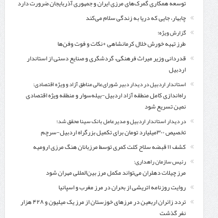
توسعه همکاری گمرک‌های مرزی ایران و جمهوری آذربایجان ضرورت دارد
چابهار، جایی که دریا به زندگی سلام می‌کند
گزارش ویژه؛
طرز تهیه خورش خلال کرمانشاهی +نکات و فوت وفن‌ها
قدردانی وزیر میراث فرهنگی، گردشگری و صنایع دستی از استاندار
اردبیل
استاندار اردبیل در دیدار دبیر شورای‌عالی مناطق آزاد و ویژه اقتصادی:
راه‌اندازی کامل منطقه آزاد اردبیل-بیله‌سوار و منطقه ویژه اقتصادی
نمین تسریع شود
در دیدار استاندار اردبیل و مدیرعامل بانک سینا محقق شد؛
تخصیص ۳۰۰میلیارد تومان برای تکمیل بزرگراه اردبیل-سرچم
کشف ۱۱ قبضه سلاح کلت کمری توسط مرزبانان هنگ مرزی ارومیه
رئیس سازمان راهداری:
مرز چیلات دهلران می‌تواند مکمل مرز بین‌المللی مهران شود
روایت روزنامه اتریشی از بحران در مرز مغرب و اسپانیا
تردد زائران اربعین در مرزهای خوزستان از مرز یک میلیون و ۴۲۸ هزار
نفر گذشت