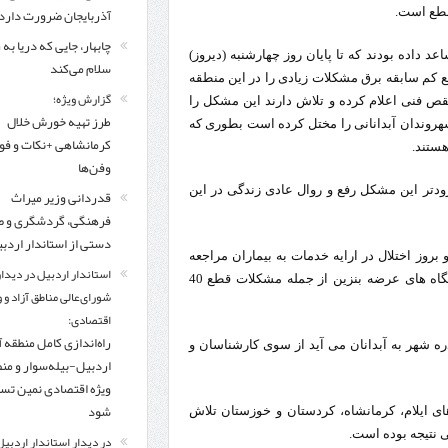
مرز چیلات دهلران می‌تواند مکمل مرز بین‌المللی مهران شود
آذربایجان ضرورت دارد
قطع است.
چابهار، جایی که دریا به
زائران اربعین در مرزهای خوزستان از مرز یک میلیون و ۴۲۸ هزار نفر گذشت
روایت ر
د داده بودند که تا پایان روز چهارشنبه (دیروز)
سلام می‌کند
م سابقه برق مشکلات زیادی را در این منطقه
گزارش ویژه؛
ص فنی اعلام کرده و تلاش دارند این مشکل را
طرز تهیه خورش خلال
وندان آبدانانی را مختل کرده است بطوری که
کرمانشاهی +نکات و ف
هستند.
وفن‌ها
زودتر این مشکل رفع و روال عادی زندگی در این
قدردانی وزیر میراث
فرهنگی، گردشگری و ص
دستی از استاندار اردب
 بروز اختلال در ارایه خدمات به بیماران مراجعه
استاندار اردبیل در دیدار
کننده در مراکز درمانی و همچنین سوخت رسانی خودروها در جایگاه های عرضه بنزین از جمله مشکلات قطع 40
شورای‌عالی مناطق آزاد و 
اقتصادی:
راه‌اندازی کامل منطقه آ
 شهر به آبدانان می آید از سوی کارشناسان و
اردبیل-بیله‌سوار و من
ویژه اقتصادی نمین تس
شود
 ایلام، کرمانشاه، کردستان و خوزستان تلاش
ی نتیجه بوده است.
در دیدار استاندار اردبیل