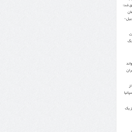
ق شد؛
تومان
دبیل-
لت
نگ
اند
ران
از
پانیا
ز یک
ر