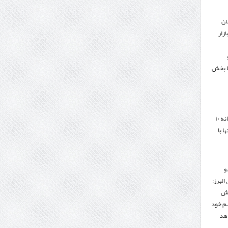
ان
زار
ا بخش
هدف‌گذاری تجارت سالانه ۱۰
ا با
و
البرز:
هش
هم خود
دهد