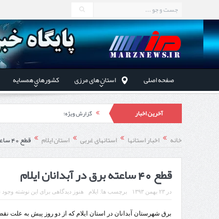
صفحه اصلی
استان های مرزی
کشورهای همسایه
آخرین اخبار
گزارش ویژه؛
طرز تهیه خورش خلال کرمانشاهی +نکات و 
خانه
اخبار استانها
استانهای غربی
استان ایلام
قطع 40 ساعته برق در آبدانان ایلام
استاندار اردبیل در دیدار دب
راه‌اندازی کامل منطقه آزاد 
قطع 40 ساعته برق در آبدانان ایلام
در
۲۳ بهمن ۱۳۹۳
برچسب ها:
ایلام
هنوز دیدگاهی برای این نوشته وجود ن