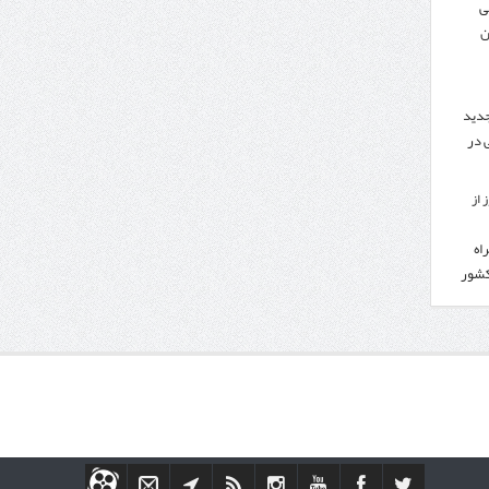
ی
ن
جدید
 در
 از
اه
کشور