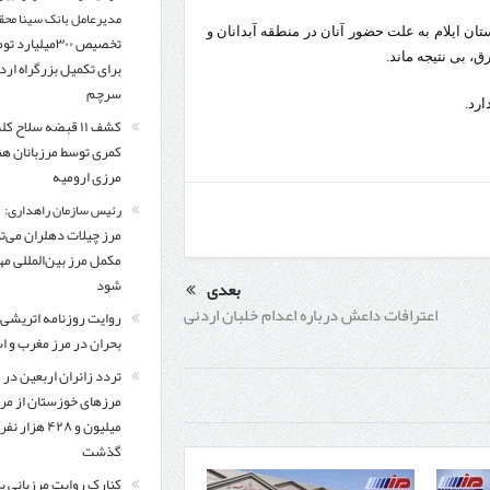
مدیرعامل بانک سینا محق
ان ایلام به علت حضور آنان در منطقه آبدانان و
تخصیص ۳۰۰میلیارد 
، بی نتیجه ماند.
برای تکمیل بزرگراه ار
سرچم
کشف ۱۱ قبضه سلاح ک
کمری توسط مرزبانان ه
مرزی ارومیه
رئیس سازمان راهداری:
مرز چیلات دهلران می‌تو
مکمل مرز بین‌المللی مه
شود
بعدی
اعترافات داعش درباره اعدام خلبان اردنی
روایت روزنامه اتریشی 
بحران در مرز مغرب و اس
تردد زائران اربعین در
مرزهای خوزستان از مر
میلیون و ۴۲۸ هزار نفر
گذشت
کنارک روایت مرزبانی ب