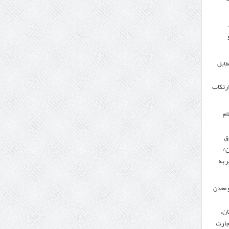
مقابل
ارتکاب
ام
ق
ن/
 به
 معدن
ن،
جارت