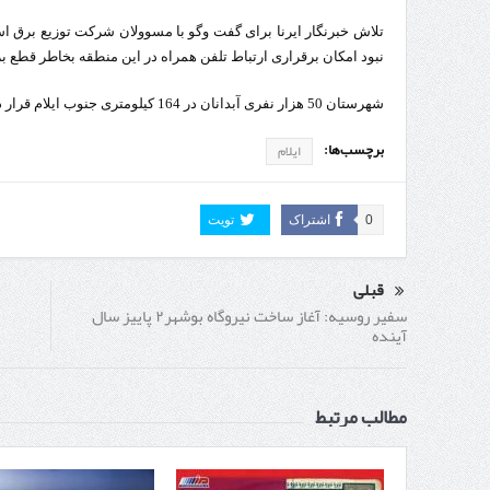
تلاش خبرنگار ایرنا برای گفت وگو با مسوولان شرکت توزیع برق است
نبود امکان برقراری ارتباط تلفن همراه در این منطقه بخاطر قطع برق
شهرستان 50 هزار نفری آبدانان در 164 کیلومتری جنوب ایلام قرار دارد.
برچسب‌ها:
ایلام
0
اشتراک
تویت
قبلی
سفیر روسیه: آغاز ساخت نیروگاه بوشهر۲ پاییز سال
آینده
مطالب مرتبط