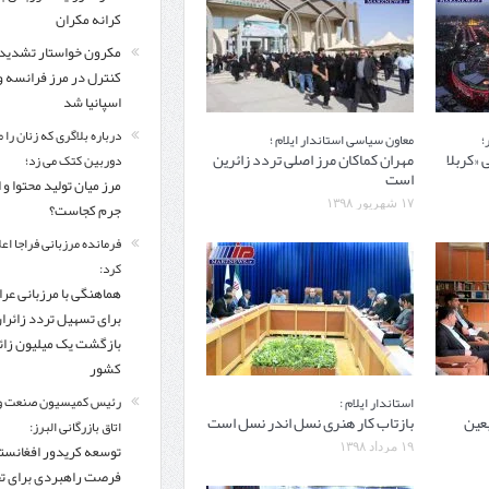
کرانه مکران
مکرون خواستار تشدید
کنترل‌ در مرز فرانسه و
اسپانیا شد
درباره بلاگری که زنان را 
؛
معاون سیاسی استاندار ایلام ؛
 «کربلا
مهران کماکان مرز اصلی تردد زائرین
دوربین کتک می زد؛
است
مرز میان تولید محتوا و 
۱۷ شهریور ۱۳۹۸
جرم کجاست؟
فرمانده مرزبانی فراجا اعل
کرد:
هماهنگی با مرزبانی عرا
برای تسهیل تردد زائرا
بازگشت یک میلیون زائر
کشور
رئیس کمیسیون صنعت و
استاندار ایلام :
بعین
بازتاب کار هنری نسل اندر نسل است
اتاق بازرگانی البرز:
توسعه کریدور افغانستا
۱۹ مرداد ۱۳۹۸
فرصت راهبردی برای ت