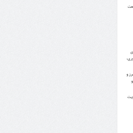
نعت
ی
ری»
رز و
و
کویت