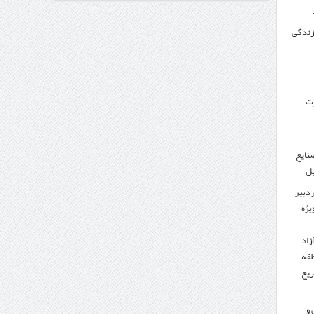
 زندگی
وزنامه اتریشی از بحران در مرز مغرب و اسپانیا
وت
نایع
یل
 دبیر
ویژه
زاد
طقه
ریع
 و