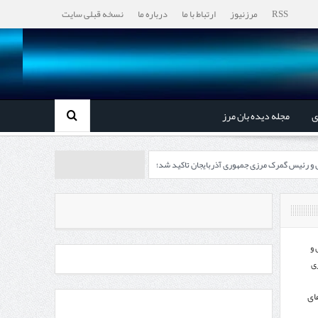
RSS
مرزنیوز
ارتباط با ما
درباره ما
نسخه قبلی سایت
ی
مجله دیده بان مرز
ل و رئیس گمرک مرزی جمهوری آذربایجان تاکید شد؛
رزی ایران و جمهوری آذربایجان ضرورت دارد
، گردشگری و صنایع دستی از استاندار اردبیل
 و
ی
اندار اردبیل و مدیرعامل بانک سینا محقق شد؛
ای