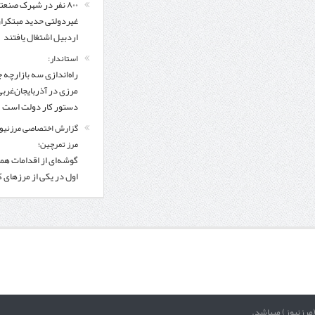
۸۰۰ نفر در شهرک صنعت
غیردولتی حدید مبتکرا
اردبیل اشتغال یافتند
استاندار:
راه‌اندازی سه بازارچه 
مرزی در آذربایجان‌غربی
دستور کار دولت است
گزارش اختصاصی مرزنیوز
مرز تمرچین؛
گوشه‌ای از اقدامات همر
اول در یکی از مرزهای 
(مرزنیوز) میباشد.