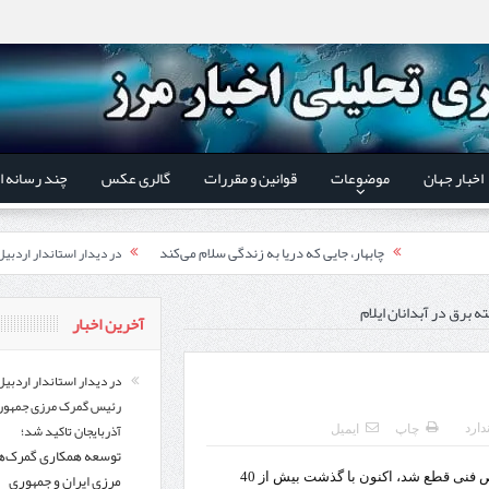
اخبار جهان
موضوعات
قوانین و مقررات
گالری عکس
چند رسانه ا
چابهار، جایی که دریا به زندگی سلام می‌کند
در دیدار استاندار اردبی
فوت وفن‌ها
توسعه همکاری گمرک‌های م
آخرین اخبار
قدردانی وزیر میراث فرهنگی
یر شورای‌عالی مناطق آزاد و ویژه اقتصادی:
اردبیل-بیله‌سوار و منطقه ویژه اقتصادی نمین تسریع شود
در دیدار استاندار اردبیل
رئیس گمرک مرزی جمهور
کشف ۱۱ قبضه سلاح کلت کمری توسط مرزبانان هنگ مرزی ارومیه
در دیدار است
آذربایجان تاکید شد؛
دارد
چاپ
ایمیل
توسعه همکاری گمرک‌ه
تخصیص ۳۰۰میلیارد تومان برای تکمیل بزرگراه اردبیل-سرچم
رئیس سازمان راهداری:
مرزی ایران و جمهوری
برق شهرستان آبدانان در استان ایلام که از دو روز پیش به علت نقص فنی قطع شد، اکنون با گذشت بیش از 40