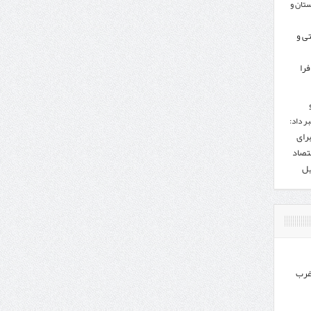
تان و
تی و
را
ر داد:
برای
تصاد
یل
غرب