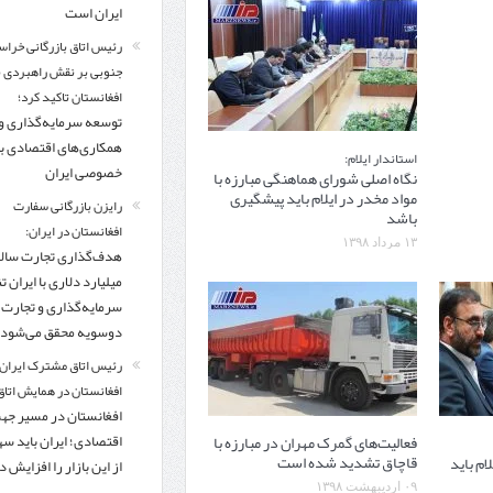
ایران است
رئیس اتاق بازرگانی خراس
جنوبی بر نقش راهبردی با
افغانستان تاکید کرد؛
توسعه سرمایه‌گذاری و
همکاری‌های اقتصادی ب
استاندار ایلام:
خصوصی ایران
نگاه اصلی شورای هماهنگی مبارزه با
مواد مخدر در ایلام باید پیشگیری
رایزن بازرگانی سفارت
باشد
افغانستان در ایران:
۱۳ مرداد ۱۳۹۸
میلیارد دلاری با ایران تنه
سرمایه‌گذاری و تجارت
دوسویه محقق می‌شود
رئیس اتاق مشترک ایران 
افغانستان در همایش اتاق 
افغانستان در مسیر ج
فعالیت‌های گمرک مهران در مبارزه با
اقتصادی؛ ایران باید س
قاچاق تشدید شده است
م باید
از این بازار را افزایش 
۰۹ اردیبهشت ۱۳۹۸