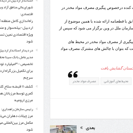
استاندار اردبیل در دیدار
شورای‌عالی مناطق آزاد و 
 کنده درخصوص پیگیری مصرف مواد مخدر در
اقتصادی:
راه‌اندازی کامل منطقه آ
بق با قطعنامه ارائه شده با همین موضوع از
اردبیل-بیله‌سوار و من
رزه با مواد مخدر سازمان ملل در وین برگزار می شود که سپس از
ویژه اقتصادی نمین تس
شود
پیگیری از مصرف مواد مخدر در محیط های
ست که بتوان با چالش های مشترک مصرف مواد
در دیدار استاندار اردبیل
مدیرعامل بانک سینا محق
تخصیص ۳۰۰میلیارد 
اکستان گشایش یافت
برای تکمیل بزرگراه ار
سرچم
محیط های آموزشی
مصرف مواد مخدر
کشف ۱۱ قبضه سلاح ک
کمری توسط مرزبانان ه
مرزی ارومیه
رئیس سازمان راهداری:
مرز چیلات دهلران می‌تو
مکمل مرز بین‌المللی مه
بعدی
شود