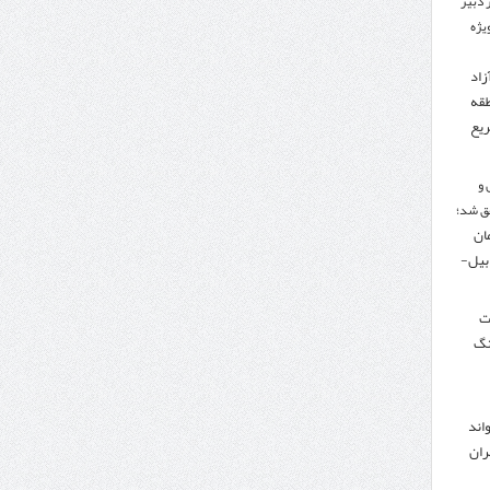
 دبیر
ویژه
زاد
طقه
ریع
 و
ق شد؛
تومان
دبیل-
لت
نگ
اند
ران