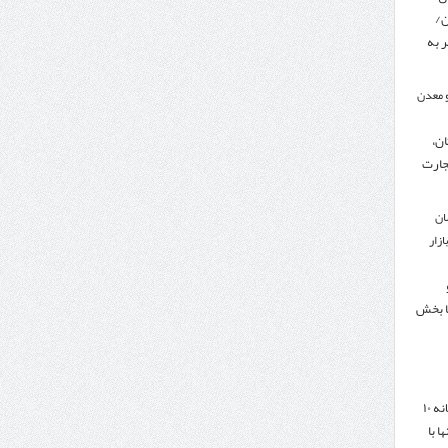
ن/
 به
 معدن
ن،
جارت
ان
زار
ا بخش
هدف‌گذاری تجارت سالانه ۱۰
ا با