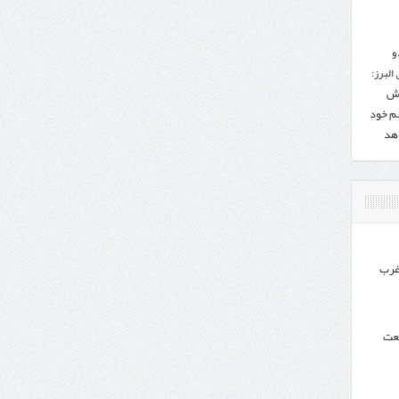
و
البرز:
هش
هم خود
دهد
غرب
نعت