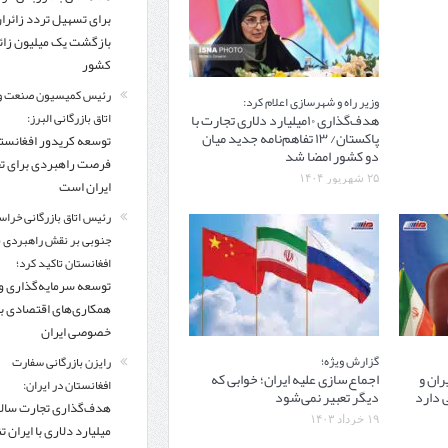
برای تسهیل تردد زائرا
بازگشت یک میلیون زائر
کشور
رئیس کمیسیون صنعت و
وزیر راه و شهرسازی اعلام کرد:
هدف‌گذاری ۱۰میلیارد دلاری تجارت با
اتاق بازرگانی البرز:
پاکستان/ ۱۳ تفاهم‌نامه جدید میان
توسعه کریدور افغانستا
دو کشور امضا شد
فرصت راهبردی برای ت
۲۵ شهریور ۱۴۰۴
ایران است
رئیس اتاق بازرگانی خراس
جنوبی بر نقش راهبردی با
افغانستان تاکید کرد؛
توسعه سرمایه‌گذاری و
همکاری‌های اقتصادی ب
خصوصی ایران
گزارش ویژه؛
رایزن بازرگانی سفارت
ران و
اجماع‌سازی علیه ایران؛ خوابی که
افغانستان در ایران:
 دارد
دیگر تعبیر نمی‌شود
۱۹ خرداد ۱۴۰۳
میلیارد دلاری با ایران تنه