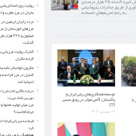
جهش خیره کننده ۲۵ هزار درصدی
روایت روزنامه اتریشی 
آوری از طریق صادرات پتروشیمی
به رغم تحریم‌های خصمانه
بحران در مرز مغرب و اس
تردد زائران اربعین در
مرزهای خوزستان از مر
میلیون و ۴۲۸ هزار نفر
گذشت
کنارک روایت مرزبانی ب
کرانه مکران
مکرون خواستار تشدید
کنترل‌ در مرز فرانسه و
اسپانیا شد
درباره بلاگری که زنان را 
توسعه همکاری‌های ریلی ایران و
دوربین کتک می زد؛
پاکستان؛ گامی موثر در رونق مسیر
با
ITI
مرز میان تولید محتوا و 
جرم کجاست؟
۲۷ شهریور ۱۴۰۴
فرمانده مرزبانی فراجا اعل
کرد:
هماهنگی با مرزبانی عرا