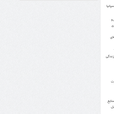
سپانیا
اندار اردبیل و مدیرعامل بانک سینا محقق شد؛
 و
ی
ای
 زندگی
وت
نایع
یل