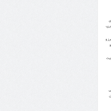
ی
ری»
رز و
و
کویت
ی
ن