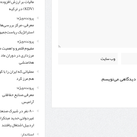
مالیات بر ارزش افزوده
(KDV) در ترکیه
پرونده ویژه؛
معرفی «مرکز بررسی‌ها
استراتژیک ریاست‌جمهو
پرونده ویژه
مفهوم قلمرو و اهمیت م
مرزداری در دوران ماد 
هخامنشی
عملیاتی که ایران را با 
ه دیدگاهی می‌نویسم.
هم مرز کرد
پرونده ویژه؛
معرفی صنایع حفاظتی
آرامیس
۸۰۰ نفر در شهرک صنعت
غیردولتی حدید مبتکرا
اردبیل اشتغال یافتند
استاندار: