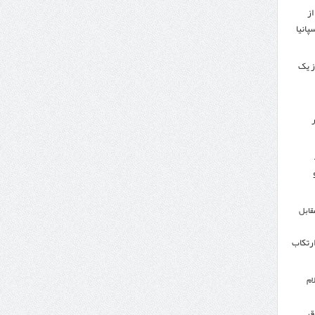
از
پانیا
ز یک
ر
مقابل
ارتکاب
ام
ق