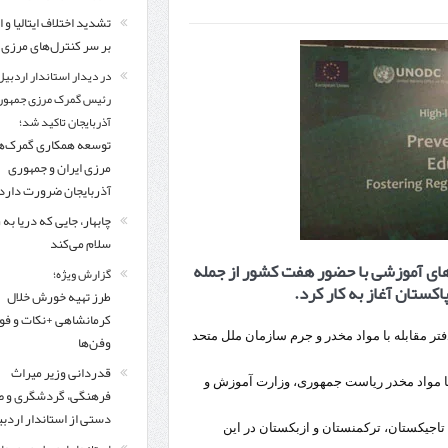
اردبیل-بیله‌سوار و منطقه ویژه اقتصادی نمین تسریع شود
تشدید اختلاف ایتالیا و ا
بر سر کنترل‌های مرزی
کشف ۱۱ قبضه سلاح کلت کمری توسط مرزبانان هنگ مرزی ارومیه
در دیدار است
در دیدار استاندار اردبیل
تخصیص ۳۰۰میلیارد تومان برای تکمیل بزرگراه اردبیل-سرچم
رئیس سازمان راهداری:
رئیس گمرک مرزی جمهور
آذربایجان تاکید شد؛
مرز چیلات دهلران می‌تواند مکمل مرز بین‌المللی مهران شود
توسعه همکاری گمرک‌ه
مرزی ایران و جمهوری
آذربایجان ضرورت دارد
چابهار، جایی که دریا به
سلام می‌کند
ای آموزشی با حضور هفت کشور از جمله
گزارش ویژه؛
اکستان آغاز به کار کرد.
طرز تهیه خورش خلال
کرمانشاهی +نکات و ف
تر مقابله با مواد مخدر و جرم سازمان ملل متحد
وفن‌ها
قدردانی وزیر میراث
 با مواد مخدر ریاست جمهوری، وزارت آموزش و
فرهنگی، گردشگری و ص
دستی از استاندار اردب
 تاجیکستان، ترکمنستان و ازبکستان در این