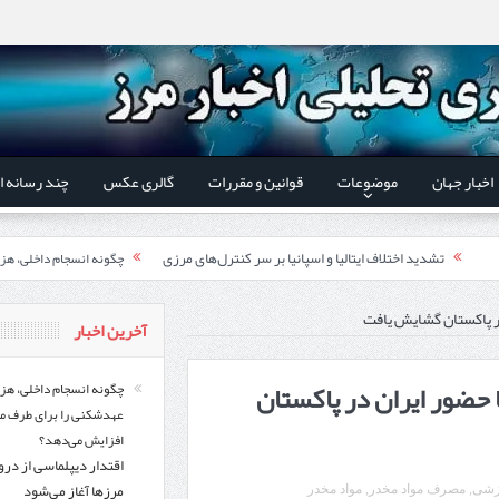
اخبار جهان
موضوعات
قوانین و مقررات
گالری عکس
چند رسانه ا
تشدید اختلاف ایتالیا و اسپانیا بر سر کنترل‌های مرزی
چگونه انسجام داخلی، هز
اقتدار دیپلماسی از درون م
 استاندار اردبیل و رئیس گمرک مرزی جمهوری آذربایجان تاکید شد؛
ر پاکستان گشایش یافت
آخرین اخبار
ری گمرک‌های مرزی ایران و جمهوری آذربایجان ضرورت دارد
حضور ایران در پاکستان
گزارش ویژه؛
چگونه انسجام داخلی، هز
عهدشکنی را برای طرف م
طرز تهیه خورش خلال کرمانشاهی +نکات و فوت وفن‌ها
افزایش می‌دهد؟
اقتدار دیپلماسی از در
قدردانی وزیر میراث فرهنگی
یر شورای‌عالی مناطق آزاد و ویژه اقتصادی:
مرزها آغاز می‌شود
زشی
,
مصرف مواد مخدر
,
مواد مخدر