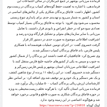
فرمانده مرزبانی بوشهر در جمع خبرنگاران در سالن اجتماعات این
فرماندهی، با اشاره به اهمیت حفظ گونه‌های کمیاب پرندگان در زیست‌بوم
کشور، اظهار داشت: قاچاق پرندگان شکاری یکی از چالش‌های اساسی در
استان و کشور به شمار می‌رود و تهدیدی جدی برای پایداری تنوع زیستی
محسوب می‌شود.
وی افزود: با توجه به قاچاق پرندگان بسیار کمیاب توسط
تعدادی سودجو که در خطر انقراض و نابودی قرار داشتند، با تعامل
مرزبانی با سایر سازمان‌های متولی و تشکیل قرارگاه ویژه و رصد و
اشرافیت اطلاعاتی موضوع به صورت جدی در دستور کار قرار
گرفت.
خسروی گفت: در اجرای دومین عملیات هوشمندانه با همکاری
پلیس فارس، باند قاچاق پرندگان کمیاب دستگیر شدند.
وی تصریح کرد: قاچاقچیان که قصد داشتند این پرندگان را از شمال کشور
به جنوب و سپس به یکی از کشورهای حاشیه خلیج فارس منتقل کنند با
اشرافیت اطلاعاتی مرزبانان استان بوشهر و پلیس فارس زمین‌گیر و
دستگیر شدند.
خسروی گفت: در این رابطه ۱۱ پرنده از نوع شاهین کشف،
و یک نفر دستگیر و یک خودرو نیز توقیف شد.
وی اضافه کرد: بر اساس نظر
کارشناسان ارزش ریالی پرندگان کمیاب ۵۰۰ میلیارد ریال برآورد شد.
فرمانده مرزبانی استان تأکید کرد: با هرگونه تخلف زیست‌محیطی به‌ ویژه
در حوزه قاچاق پرندگان شکاری به‌ صورت قاطع و قانونی برخورد خواهد
شد و هیچ‌گونه اغماضی در این زمینه وجود ندارد.
لینک کوتاه:
https://marznews.com/?p=216818