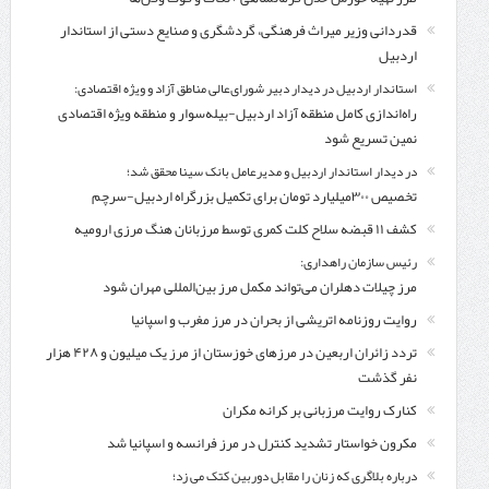
قدردانی وزیر میراث فرهنگی، گردشگری و صنایع دستی از استاندار
اردبیل
استاندار اردبیل در دیدار دبیر شورای‌عالی مناطق آزاد و ویژه اقتصادی:
راه‌اندازی کامل منطقه آزاد اردبیل-بیله‌سوار و منطقه ویژه اقتصادی
نمین تسریع شود
در دیدار استاندار اردبیل و مدیرعامل بانک سینا محقق شد؛
تخصیص ۳۰۰میلیارد تومان برای تکمیل بزرگراه اردبیل-سرچم
کشف ۱۱ قبضه سلاح کلت کمری توسط مرزبانان هنگ مرزی ارومیه
رئیس سازمان راهداری:
مرز چیلات دهلران می‌تواند مکمل مرز بین‌المللی مهران شود
روایت روزنامه اتریشی از بحران در مرز مغرب و اسپانیا
تردد زائران اربعین در مرزهای خوزستان از مرز یک میلیون و ۴۲۸ هزار
نفر گذشت
کنارک روایت مرزبانی بر کرانه مکران
مکرون خواستار تشدید کنترل‌ در مرز فرانسه و اسپانیا شد
درباره بلاگری که زنان را مقابل دوربین کتک می زد؛