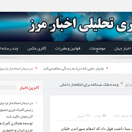
اخبار جهان
موضوعات
قوانین و مقررات
گالری عکس
چند رسانه ا
چابهار، جایی که دریا به زندگی سلام می‌کند
در دیدار استاندار اردبی
فوت وفن‌ها
توسعه همکاری گمرک‌های م
راق
وعده ملک عبدالله برای انتقام از داعش
آخرین اخبار
قدردانی وزیر میراث فرهنگی
یر شورای‌عالی مناطق آزاد و ویژه اقتصادی:
اردبیل-بیله‌سوار و منطقه ویژه اقتصادی نمین تسریع شود
در دیدار استاندار اردبیل
رئیس گمرک مرزی جمهور
کشف ۱۱ قبضه سلاح کلت کمری توسط مرزبانان هنگ مرزی ارومیه
در دیدار است
آذربایجان تاکید شد؛
ه وجود ندارد
چاپ
ایمیل
توسعه همکاری گمرک‌ه
تخصیص ۳۰۰میلیارد تومان برای تکمیل بزرگراه اردبیل-سرچم
رئیس سازمان راهداری:
مرزی ایران و جمهوری
ی سنا داشت قول داد که انتقام سوزاندن خلبان