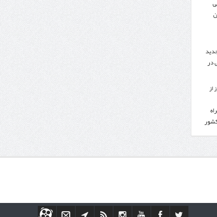
ی
ن
جدید
 در
 از
اه
کشور