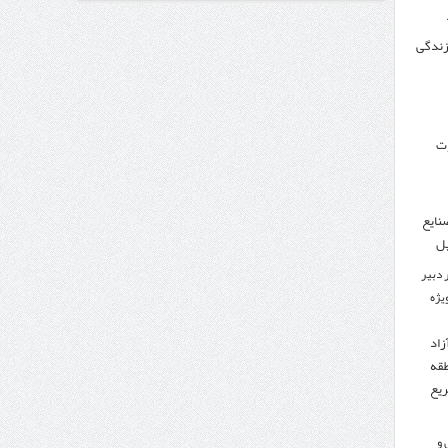
 زندگی
وزنامه اتریشی از بحران در مرز مغرب و اسپانیا
وت
نایع
یل
 دبیر
ویژه
زاد
طقه
ریع
 و