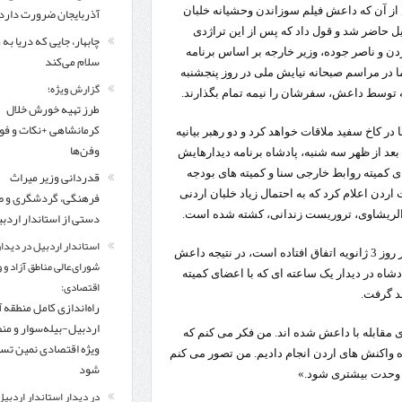
مرز چیلات دهلران می‌تواند مکمل مرز بین‌المللی مهران شود
آذربایجان ضرورت دارد
از آن که داعش فیلم سوزاندن وحشیانه خلبان
هیل حاضر شد و قول داد که پس از این تراژدی
چابهار، جایی که دریا به
زائران اربعین در مرزهای خوزستان از مرز یک میلیون و ۴۲۸ هزار نفر گذشت
روایت ر
ردن و ناصر جوده، وزیر خارجه بر اساس برنامه
سلام می‌کند
اما در مراسم صبحانه نیایش ملی در روز پنجشنبه
گزارش ویژه؛
به توسط داعش، سفرشان را نیمه تمام بگذارند.
طرز تهیه خورش خلال
کرمانشاهی +نکات و ف
عبدالله ساعت 6 بعد از ظهر با اوباما در کاخ سفید ملاقات خواهد کرد و دو رهبر بیانیه
وفن‌ها
بعد از ظهر سه شنبه، پادشاه برنامه دیدارهایش
ای کمیته روابط خارجی سنا و کمیته های بودجه
قدردانی وزیر میراث
اردن اعلام کرد که به احتمال زیاد خلبان اردنی
فرهنگی، گردشگری و ص
ه الریشاوی، تروریست زندانی، کشته شده است.
دستی از استاندار اردب
استاندار اردبیل در دیدار
تلویزیون دولتی اردن روز سه شنبه اعلام کرد که قتل خلبان اردنی در روز 3 ژانویه اتفاق افتاده است، در نتیجه داعش
شورای‌عالی مناطق آزاد و 
اه در دیدار یک ساعته ای که با اعضای کمیته
اقتصادی:
د گرفت.
راه‌اندازی کامل منطقه آ
اردبیل-بیله‌سوار و من
ی مقابله با داعش شده اند. من فکر می کنم که
ویژه اقتصادی نمین تس
ره واکنش های اردن انجام دادیم. من تصور می کنم
شود
ب وحدت بیشتری شود.»
در دیدار استاندار اردبیل