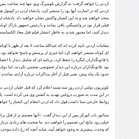
اردنی را خواهد گرفت.
به گزارش بلومبرگ ویو، تنها چند ساعت پس 
اردنی که در اسارت آنها بود را منتشر کرد، پادشاه اردن در کپیتول 
تردد 
متحد خواهند شد و به این کشتار واکنش نشان خواهند داد. پادشاه ا
قبلی قرار بود در واشینگتن باقی بمانند و با رئیس جمهور باراک اوب
دیدار کنند، اما مجبور شدند به خاطر انتشار فیلم قتل معاذ الکساس
مقامات اردنی تایید کرده اند که 
ای کوتاه منتشر خواهند کرد اما خبری از پرسش و پاسخ نخواهد بود. 
با قانونگذاران کنگره را حفظ کرد، برنامه ای که شامل دیدار با اعض
بود. قانونگذاران درباره این دیدار خصوصی صحبتی نکردند، اما دولت 
حدود یک ماه پیش، یعنی قبل از آغاز مذاکرات درباره آزادی ساجد
در این مدت به صورت دروغین تهدید به کشتن وی می کرده است. پادش
روابط خارجی سنا داشت قول داد که اردن انتقام این کشتار را خواه
سناتور باب کورکر پس از این دیدار گفت: «آنها مصمم تر از قبل برا
خیلی زود نتایج این تصمیم را خواهید دید. ما صحبت های زیادی دربا
که وحدت بیشتری به وجود خواهد آمد، شاید آنچه که رخ داده موج