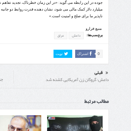
جوده در این رابطه می گوید: «در این زمان خطرناک، تجدید تفاهم
میلیارد دلار کمک مالی می شود، نشان دهنده قدرت روابط دو جانبه
ناپذیر ما برای صلح و امنیت است.»
منبع:فرارو
برچسب‌ها:
داعش
عراق
0
اشتراک
تویت
قبلی
جز
داعش: گروگان زن آمریکایی کشته شد
مطالب مرتبط