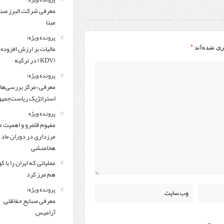
معرفی شركت البرز ص
مبنا
پرونده ویژه؛
*
مالیات بر ارزش افزوده
ری شده‌اند
(KDV) در ترکیه
پرونده ویژه؛
معرفی «مرکز بررسی‌ها
استراتژیک ریاست‌جمهو
پرونده ویژه
مفهوم قلمرو و اهمیت م
مرزداری در دوران ماد 
هخامنشی
عملیاتی که ایران را با 
هم مرز کرد
پرونده ویژه؛
معرفی صنایع حفاظتی
آرامیس