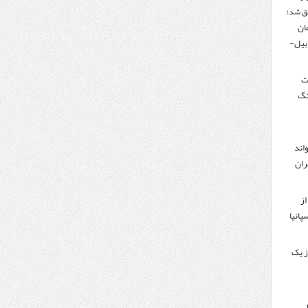
ق شد؛
تومان
دبیل-
لت
نگ
اند
ران
از
پانیا
ز یک
ر