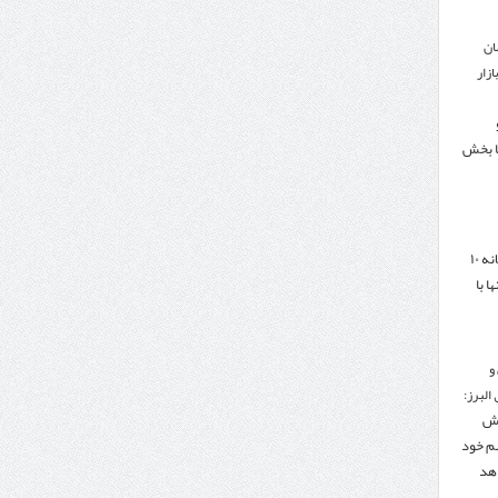
ان
زار
ا بخش
هدف‌گذاری تجارت سالانه ۱۰
ا با
و
البرز:
هش
هم خود
دهد