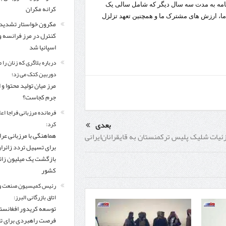
 نامه به مدت سه سال دیگر که شامل سالی یک
کرانه مکران
 ما، ارزش های مشترک ما و همچنین تعهد تزلزل
مکرون خواستار تشدید
کنترل‌ در مرز فرانسه و
اسپانیا شد
درباره بلاگری که زنان را 
دوربین کتک می زد؛
مرز میان تولید محتوا و 
جرم کجاست؟
فرمانده مرزبانی فراجا اعل
بعدی
کرد:
ئیات‌ شلیک‌ پلیس‌ ترکمنستان‌ به‌ قایقرانان‌ایرانی
هماهنگی با مرزبانی عرا
برای تسهیل تردد زائرا
بازگشت یک میلیون زائر
کشور
رئیس کمیسیون صنعت و
اتاق بازرگانی البرز:
توسعه کریدور افغانستا
فرصت راهبردی برای ت