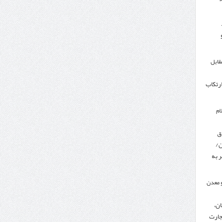
مقابل
ارتکاب
ام
ق
ن/
 به
 معدن
ن،
جارت