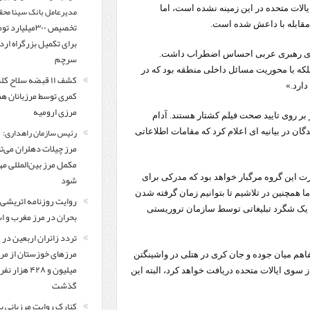
الات متحده در این زمینه نشده است، اما
مدیرعامل بانک سینا محق
مقابله با داعش شده است.
تخصیص ۳۰۰میلیارد 
برای تکمیل بزرگراه ار
 برای رهبری عربی احساس اضطراب داشت.
سرچم
بلکه با محوریت مسائل داخلی منطقه بود که در
کشف ۱۱ قبضه سلاح ک
دارد.»
کمری توسط مرزبانان ه
مرزی ارومیه
بر روی تایید صحت فیلم کشتار هستند. آدام
رئیس سازمان راهداری:
ان در بیانیه ای اعلام کرد که مقامات اطلاعاتی
مرز چیلات دهلران می‌تو
مکمل مرز بین‌المللی مه
رت این گروه مرگبار خواهد بود که مدرکی برای
شود
ا همچنین در تلاشیم تا بتوانیم زمان گرفته شدن
روایت روزنامه اتریشی 
فاً یک شگرد تبلیغاتی توسط سازمان تروریستی
بحران در مرز مغرب و اس
تردد زائران اربعین در
مرزهای خوزستان از مر
اهم میان جوده و جان کری در هتلی در واشینگتن
میلیون و ۴۲۸ هزار نفر
ارد کمک مالی بیشتری از سوی ایالات متحده دریافت خواهد کرد، البته این
گذشت
کنارک روایت مرزبانی ب