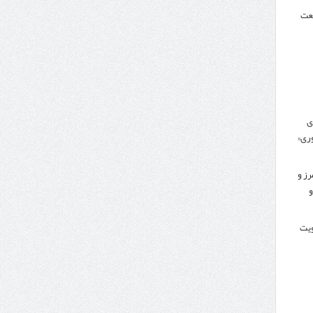
نعت
ی
ری»
رز و
و
کویت