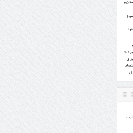
تان و
تی و
را
ر داد:
برای
تصاد
یل
غرب