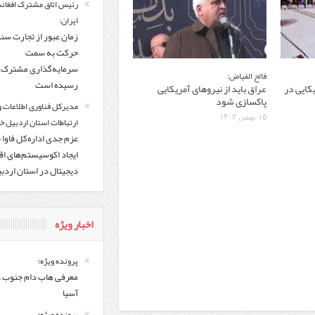
رئیس اتاق مشترک افغانس
ایران:
زمان عبور از تجارت سن
حرکت به سمت
سرمایه‌گذاری مشترک ف
فالح الفیاض:
رسیده است
کایی در
عراق باید از نیروهای آمریکایی
پاکسازی شود
مدیرکل فناوری اطلاعات و
۱۵ بهمن ۱۴۰۲
ارتباطات استان اردبیل خب
عزم جدی اداره‌کل فاوا 
ایجاد اکوسیستم‌های اق
دیجیتال در استان اردب
اخبار ویژه
پرونده ویژه؛
معرفی هاب دام جنوب 
آسیا
پرونده ویژه؛