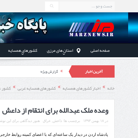
صفحه اصلی
استان های مرزی
کشورهای همسایه
آخرین اخبار
گزارش ویژه؛
طرز تهیه خورش خلال کرمانشاهی +نکات و 
خانه
اخبار کشورهای همسایه
کشورهای همسایه غربی
کشور ع
استاندار اردبیل در دیدار دب
راه‌اندازی کامل منطقه آزاد 
وعده ملک عبدالله برای انتقام از داعش
در
۱۸ بهمن ۱۳۹۳
برچسب ها:
داعش
,
عراق
هنوز دیدگاهی برای این نوشت
پادشاه اردن در دیدار یک ساعته‌ای که با اعضای کمیته روابط خارج