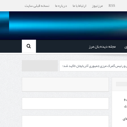
RSS
مرزنیوز
ارتباط با ما
درباره ما
نسخه قبلی سایت
ی
مجله دیده بان مرز
ل و رئیس گمرک مرزی جمهوری آذربایجان تاکید شد؛
رزی ایران و جمهوری آذربایجان ضرورت دارد
، گردشگری و صنایع دستی از استاندار اردبیل
 و
ی
اندار اردبیل و مدیرعامل بانک سینا محقق شد؛
ای