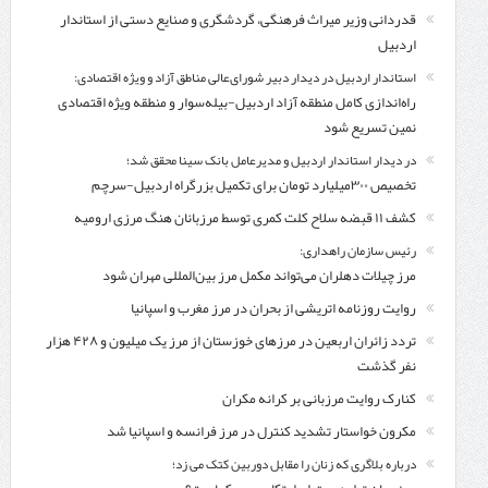
قدردانی وزیر میراث فرهنگی، گردشگری و صنایع دستی از استاندار
اردبیل
استاندار اردبیل در دیدار دبیر شورای‌عالی مناطق آزاد و ویژه اقتصادی:
راه‌اندازی کامل منطقه آزاد اردبیل-بیله‌سوار و منطقه ویژه اقتصادی
نمین تسریع شود
در دیدار استاندار اردبیل و مدیرعامل بانک سینا محقق شد؛
تخصیص ۳۰۰میلیارد تومان برای تکمیل بزرگراه اردبیل-سرچم
کشف ۱۱ قبضه سلاح کلت کمری توسط مرزبانان هنگ مرزی ارومیه
رئیس سازمان راهداری:
مرز چیلات دهلران می‌تواند مکمل مرز بین‌المللی مهران شود
روایت روزنامه اتریشی از بحران در مرز مغرب و اسپانیا
تردد زائران اربعین در مرزهای خوزستان از مرز یک میلیون و ۴۲۸ هزار
نفر گذشت
کنارک روایت مرزبانی بر کرانه مکران
مکرون خواستار تشدید کنترل‌ در مرز فرانسه و اسپانیا شد
درباره بلاگری که زنان را مقابل دوربین کتک می زد؛