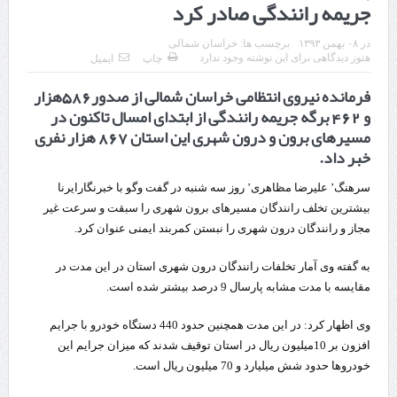
جریمه رانندگی صادر کرد
قدردانی وزیر میراث فرهنگی، گردشگری و صنایع دستی از استاندار اردبیل
در
۰۸ بهمن ۱۳۹۳
برچسب ها:
خراسان شمالی
استاندار اردبیل در دیدار دبیر شورای‌عالی مناطق آزاد و ویژه اقتصادی:
هنوز دیدگاهی برای این نوشته وجود ندارد
چاپ
ایمیل
فرمانده نیروی انتظامی خراسان شمالی از صدور586هزار
راه‌اندازی کامل منطقه آزاد اردبیل-بیله‌سوار و منطقه ویژه اقتصادی نمین تسریع
و 462 برگه جریمه رانندگی از ابتدای امسال تاکنون در
شود
مسیرهای برون و درون شهری این استان 867 هزار نفری
خبر داد.
در دیدار استاندار اردبیل و مدیرعامل بانک سینا محقق شد؛
سرهنگ’ علیرضا مظاهری’ روز سه شنبه در گفت وگو با خبرنگارایرنا
تخصیص ۳۰۰میلیارد تومان برای تکمیل بزرگراه اردبیل-سرچم
بیشترین تخلف رانندگان مسیرهای برون شهری را سبقت و سرعت غیر
کشف ۱۱ قبضه سلاح کلت کمری توسط مرزبانان هنگ مرزی ارومیه
مجاز و رانندگان درون شهری را نبستن کمربند ایمنی عنوان کرد.
رئیس سازمان راهداری:
به گفته وی آمار تخلفات رانندگان درون شهری استان در این مدت در
مقایسه با مدت مشابه پارسال 9 درصد بیشتر شده است.
مرز چیلات دهلران می‌تواند مکمل مرز بین‌المللی مهران شود
روایت روزنامه اتریشی از بحران در مرز مغرب و اسپانیا
وی اظهار کرد: در این مدت همچنین حدود 440 دستگاه خودرو با جرایم
افزون بر 10میلیون ریال در استان توقیف شدند که میزان جرایم این
تردد زائران اربعین در مرزهای خوزستان از مرز یک میلیون و ۴۲۸ هزار نفر
خودروها حدود شش میلیارد و 70 میلیون ریال است.
گذشت