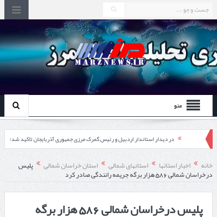
منو
در دیدار استاندار اردبیل و رئیس گمرک مرزی جمهوری آذربایجان تاکید شد؛
توسعه همکاری گمرک‌های مرزی ایران و جمهوری آذربایجان ضرورت دارد
خانه
اخبار استانها
استانهای شمالی
استان خراسان شمالی
پلیس
درخراسان شمالی 586 هزار برگه جریمه رانندگی صادر کرد
چابهار، جایی که دریا به زندگی سلام می‌کند
گزارش ویژه؛
پلیس درخراسان شمالی 586 هزار برگه
طرز تهیه خورش خلال کرمانشاهی +نکات و فوت وفن‌ها