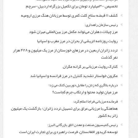
تخصیص ۳۰۰میلیارد تومان برای تکمیل بزرگراه اردبیل-سرچم
کشف ۱۱ قبضه سلاح کلت کمری توسط مرزبانان هنگ مرزی ارومیه
رئیس سازمان راهداری:
مرز چیلات دهلران می‌تواند مکمل مرز بین‌المللی مهران شود
روایت روزنامه اتریشی از بحران در مرز مغرب و اسپانیا
تردد زائران اربعین در مرزهای خوزستان از مرز یک میلیون و ۴۲۸ هزار
نفر گذشت
کنارک روایت مرزبانی بر کرانه مکران
مکرون خواستار تشدید کنترل‌ در مرز فرانسه و اسپانیا شد
درباره بلاگری که زنان را مقابل دوربین کتک می زد؛
مرز میان تولید محتوا و ارتکاب جرم کجاست؟
فرمانده مرزبانی فراجا اعلام کرد:
هماهنگی با مرزبانی عراق برای تسهیل تردد زائران/ بازگشت یک میلیون
زائر به کشور
رئیس کمیسیون صنعت و معدن اتاق بازرگانی البرز:
توسعه کریدور افغانستان، فرصت راهبردی برای تجارت ایران است