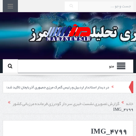
منو
در دیدار استاندار اردبیل و رئیس گمرک مرزی جمهوری آذربایجان تاکید شد؛
توسعه همکاری گمرک‌های مرزی ایران و جمهوری آذربایجان ضرورت دارد
خانه
گزارش تصویری نشست خبری سردار گودرزی فرمانده مرزبانی کشور
IMG_4799
چابهار، جایی که دریا به زندگی سلام می‌کند
گزارش ویژه؛
IMG_4799
طرز تهیه خورش خلال کرمانشاهی +نکات و فوت وفن‌ها