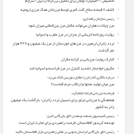
تخصیص ۳۰۰میلیارد تومان برای تکمیل بزرگراه اردبیل-سرچم
کشف ۱۱ قبضه سلاح کلت کمری توسط مرزبانان هنگ مرزی ارومیه
رئیس سازمان راهداری:
مرز چیلات دهلران می‌تواند مکمل مرز بین‌المللی مهران شود
روایت روزنامه اتریشی از بحران در مرز مغرب و اسپانیا
تردد زائران اربعین در مرزهای خوزستان از مرز یک میلیون و ۴۲۸ هزار
نفر گذشت
کنارک روایت مرزبانی بر کرانه مکران
مکرون خواستار تشدید کنترل‌ در مرز فرانسه و اسپانیا شد
درباره بلاگری که زنان را مقابل دوربین کتک می زد؛
مرز میان تولید محتوا و ارتکاب جرم کجاست؟
فرمانده مرزبانی فراجا اعلام کرد:
هماهنگی با مرزبانی عراق برای تسهیل تردد زائران/ بازگشت یک میلیون
زائر به کشور
رئیس کمیسیون صنعت و معدن اتاق بازرگانی البرز:
توسعه کریدور افغانستان، فرصت راهبردی برای تجارت ایران است
رئیس اتاق بازرگانی خراسان جنوبی بر نقش راهبردی بازار افغانستان تاکید