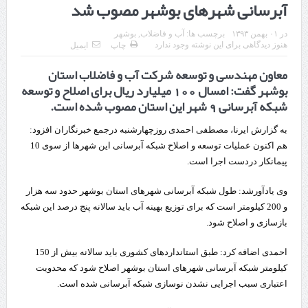
آبرسانی شهرهای بوشهر مصوب شد
قدردانی وزیر میراث فرهنگی، گردشگری و صنایع دستی از استاندار اردبیل
در
۰۱ بهمن ۱۳۹۳
برچسب ها:
آب و فاضلاب
,
بوشهر
استاندار اردبیل در دیدار دبیر شورای‌عالی مناطق آزاد و ویژه اقتصادی:
هنوز دیدگاهی برای این نوشته وجود ندارد
چاپ
ایمیل
معاون مهندسی و توسعه شرکت آب و فاضلاب استان
راه‌اندازی کامل منطقه آزاد اردبیل-بیله‌سوار و منطقه ویژه اقتصادی نمین تسریع
بوشهر گفت: امسال 100 میلیارد ریال برای اصلاح و توسعه
شود
شبکه آبرسانی 9 شهر این استان مصوب شده است.
در دیدار استاندار اردبیل و مدیرعامل بانک سینا محقق شد؛
به گزارش ایرنا، مصطفی احمدی روزچهارشنبه درجمع خبرنگاران افزود:
هم اکنون عملیات توسعه و اصلاح شبکه آبرسانی این شهرها از سوی 10
تخصیص ۳۰۰میلیارد تومان برای تکمیل بزرگراه اردبیل-سرچم
پیمانکار دردست اجرا است.
کشف ۱۱ قبضه سلاح کلت کمری توسط مرزبانان هنگ مرزی ارومیه
وی یادآورشد: طول شبکه آبرسانی شهرهای استان بوشهر حدود سه هزار
رئیس سازمان راهداری:
و 200 کیلومتر است که برای توزیع بهینه آب باید سالانه پنج درصد این شبکه
بازسازی و اصلاح شود.
مرز چیلات دهلران می‌تواند مکمل مرز بین‌المللی مهران شود
روایت روزنامه اتریشی از بحران در مرز مغرب و اسپانیا
احمدی اضافه کرد: طبق استانداردهای کشوری باید سالانه بیش از 150
کیلومتر شبکه آبرسانی شهرهای استان بوشهر اصلاح شود که محدویت
تردد زائران اربعین در مرزهای خوزستان از مرز یک میلیون و ۴۲۸ هزار نفر
اعتباری سبب اجرایی نشدن نوسازی شبکه آبرسانی شده است.
گذشت