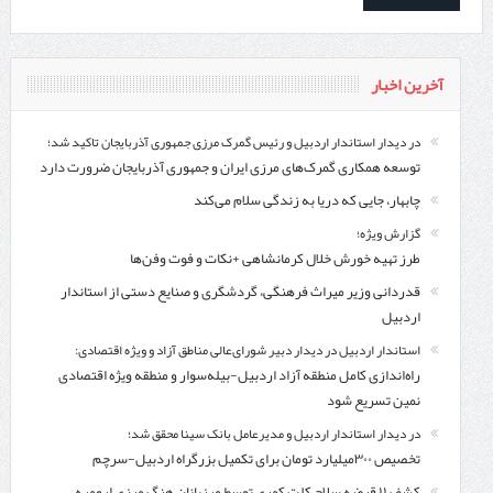
آخرین اخبار
در دیدار استاندار اردبیل و رئیس گمرک مرزی جمهوری آذربایجان تاکید شد؛
توسعه همکاری گمرک‌های مرزی ایران و جمهوری آذربایجان ضرورت دارد
چابهار، جایی که دریا به زندگی سلام می‌کند
گزارش ویژه؛
طرز تهیه خورش خلال کرمانشاهی +نکات و فوت وفن‌ها
قدردانی وزیر میراث فرهنگی، گردشگری و صنایع دستی از استاندار
اردبیل
استاندار اردبیل در دیدار دبیر شورای‌عالی مناطق آزاد و ویژه اقتصادی:
راه‌اندازی کامل منطقه آزاد اردبیل-بیله‌سوار و منطقه ویژه اقتصادی
نمین تسریع شود
در دیدار استاندار اردبیل و مدیرعامل بانک سینا محقق شد؛
تخصیص ۳۰۰میلیارد تومان برای تکمیل بزرگراه اردبیل-سرچم
کشف ۱۱ قبضه سلاح کلت کمری توسط مرزبانان هنگ مرزی ارومیه