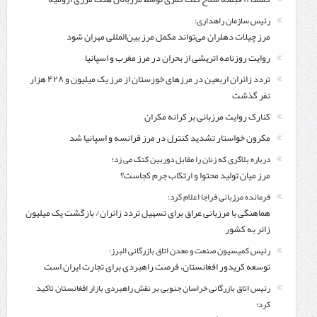
رئیس سازمان راهداری:
مرز چیلات دهلران می‌تواند مکمل مرز بین‌المللی مهران شود
روایت روزنامه اتریشی از بحران در مرز مغرب و اسپانیا
تردد زائران اربعین در مرزهای خوزستان از مرز یک میلیون و ۴۲۸ هزار
نفر گذشت
کنارک روایت مرزبانی بر کرانه مکران
مکرون خواستار تشدید کنترل‌ در مرز فرانسه و اسپانیا شد
درباره بلاگری که زنان را مقابل دوربین کتک می زد؛
مرز میان تولید محتوا و ارتکاب جرم کجاست؟
فرمانده مرزبانی فراجا اعلام کرد:
هماهنگی با مرزبانی عراق برای تسهیل تردد زائران/ بازگشت یک میلیون
زائر به کشور
رئیس کمیسیون صنعت و معدن اتاق بازرگانی البرز:
توسعه کریدور افغانستان، فرصت راهبردی برای تجارت ایران است
رئیس اتاق بازرگانی خراسان جنوبی بر نقش راهبردی بازار افغانستان تاکید
کرد؛