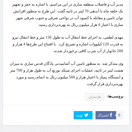
مدیر آب و فاضلاب منطقه ساری در این مراسم، با اشاره به حفر و تجهیز
یک حلقه چاه با آبدهی 70 لیتر در ثانیه گفت: این طرح به منظور افزایش
توان تامین و مقابله با کمبود آب در نواحی شرقی و جنوب شرقی شهر
ساری با اعتبار 4 هزار میلیون ریال به بهره‌برداری رسید.
مهدی لطفی، به اجرای خط انتقال آب به طول 150 متر و خط انتقال نیرو
به قدرت 120 کیلووات اشاره و تصریح کرد: با افتتاح این طرح‌ها 4 هزار و
200 خانوار از آب شرب کافی برخوردار شدند.
وی متذکر شد: به منظور تامین آب آشامیدنی پادگان قدس ساری به میزان
هشت لیتر در ثانیه، عملیات اجرای شبکه توزیع آب به طول هزار و 700 متر
و ایستگاه پمپاژ با اعتبار هزار و 560 میلیون ریال به اتمام رسید و مورد
بهره‌برداری قرار گرفت.
برچسب‌ها:
مازندران
0
اشتراک
تویت