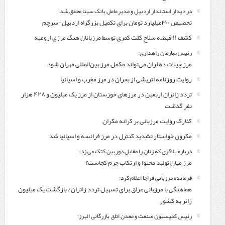
در دیدار استاندار اردبیل و مدیرعامل بانک سینا محقق شد؛
تخصیص ۳۰۰میلیارد تومان برای تکمیل بزرگراه اردبیل-سرچم
کشف ۱۱ قبضه سلاح کلت کمری توسط مرزبانان هنگ مرزی ارومیه
رئیس سازمان راهداری:
مرز چیلات دهلران می‌تواند مکمل مرز بین‌المللی مهران شود
روایت روزنامه اتریشی از بحران در مرز مغرب و اسپانیا
تردد زائران اربعین در مرزهای خوزستان از مرز یک میلیون و ۴۲۸ هزار
نفر گذشت
کنارک روایت مرزبانی بر کرانه مکران
مکرون خواستار تشدید کنترل‌ در مرز فرانسه و اسپانیا شد
درباره بلاگری که زنان را مقابل دوربین کتک می زد؛
مرز میان تولید محتوا و ارتکاب جرم کجاست؟
فرمانده مرزبانی فراجا اعلام کرد:
هماهنگی با مرزبانی عراق برای تسهیل تردد زائران/ بازگشت یک میلیون
زائر به کشور
رئیس کمیسیون صنعت و معدن اتاق بازرگانی البرز: