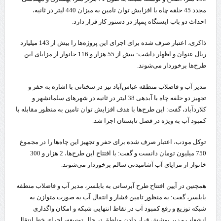
مجدد 45 حلقه چاه با افزایش توان تامین به میزان 440 لیتر در ثانیه،
احداث دو باب ایستگاه پمپاژ در دستور کار قرار دارد.
ذاکری، اعتبار صرف شده برای اجرای این پروژه‌ها را بیش از 143 میلیارد
ریال عنوان و اظهار داشت: بیش از 55 هزار و 116 خانوار از مزایای این
طرح‌ها برخوردار می‌شوند.
مدیر آب و فاضلاب منطقه عباس‌آباد نیز در سخنانی با اشاره به حفر و
تجهیز دو حلقه چاه با آبدهی 38 لیتر در ثانیه در شهرهای سلمانشهر و
کلاردآباد، گفت: این طرح‌ها با هدف افزایش توان تامین به منظور مقابله با
کمبود آب به ویژه در فصل تابستان اجرا شد.
توکل مودب، اعتبار صرف شده برای حفر و تجهیز این چاه‌ها را در مجموع
750 میلیون تومان دانست و گفت: با افتتاح این طرح‌ها، 2 هزار و 300
خانوار از مزایای آب آشامیدنی سالم برخوردار می‌شوند.
همچنین در آیین افتتاح طرح آبرسانی به بابلسر، مدیر آب و فاضلاب منطقه
بابلسر، گفت: به منظور تامین فشار و انتقال آب به صورت متوازن به
شبکه توزیع و رفع کمبود آب در نقاط انتهایی شبکه و امکان واگذاری
انشعاب و زیر پوشش قرار دادن مناطق در حال توسعه، اجرای خط انتقال