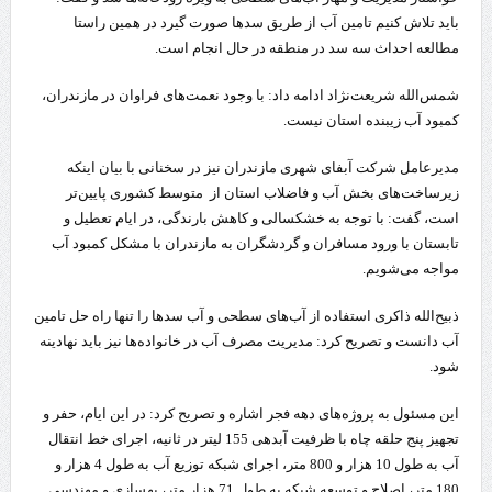
باید تلاش کنیم تامین آب از طریق سدها صورت گیرد در همین راستا
مطالعه احداث سه سد در منطقه در حال انجام است.
شمس‌الله شریعت‌نژاد ادامه داد: با وجود نعمت‌های فراوان در مازندران،
کمبود آب زیبنده استان نیست.
مدیرعامل شرکت آبفای شهری مازندران نیز در سخنانی با بیان اینکه
زیرساخت‌های بخش آب و فاضلاب استان از متوسط کشوری پایین‌تر
است، گفت: با توجه به خشکسالی و کاهش بارندگی، در ایام تعطیل و
تابستان با ورود مسافران و گردشگران به مازندران با مشکل کمبود آب
مواجه می‌شویم.
ذبیح‌الله ذاکری استفاده از آب‌های سطحی و آب سدها را تنها راه حل تامین
آب دانست و تصریح کرد: مدیریت مصرف آب در خانواده‌ها نیز باید نهادینه
شود.
این مسئول به پروژه‌های دهه فجر اشاره و تصریح کرد: در این ایام، حفر و
تجهیز پنج حلقه چاه با ظرفیت آبدهی 155 لیتر در ثانیه، اجرای خط انتقال
آب به طول 10 هزار و 800 متر، اجرای شبکه توزیع آب به طول 4 هزار و
180 متر، اصلاح و توسعه شبکه به طول 71 هزار متر، بهسازی و مهندسی