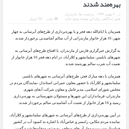
بهره‌مند شدند
قدردانی وزیر میراث فرهنگی، گردشگری و صنایع دستی از استاندار اردبیل
در
۲۰ بهمن ۱۳۹۳
برچسب ها:
مازندران
استاندار اردبیل در دیدار دبیر شورای‌عالی مناطق آزاد و ویژه اقتصادی:
هنوز دیدگاهی برای این نوشته وجود ندارد
چاپ
ایمیل
راه‌اندازی کامل منطقه آزاد اردبیل-بیله‌سوار و منطقه ویژه اقتصادی نمین تسریع
همزمان با ایام‌الله دهه فجر و با بهره‌برداری از طرح‌های آبرسانی به چهار
شهر، 16 هزار خانوار مازندرانی از آب سالم آشامیدنی برخوردار شدند.
شود
به گزارش خبرگزاری فارس از مازندران، با افتتاح طرح‌های آبرسانی به
در دیدار استاندار اردبیل و مدیرعامل بانک سینا محقق شد؛
شهرهای بابلسر، سلمانشهر و کلارآباد، در ایام دهه فجر 16 هزار خانوار از
تخصیص ۳۰۰میلیارد تومان برای تکمیل بزرگراه اردبیل-سرچم
نعمت آب شرب سالم بهره‌مند شدند.
کشف ۱۱ قبضه سلاح کلت کمری توسط مرزبانان هنگ مرزی ارومیه
همزمان با دهه مبارک فجر، طرح‌های آبرسانی به شهرهای بابلسر،
سلمانشهر و کلارآباد با حضور معاون عمرانی استاندار، نمایندگان مردم در
رئیس سازمان راهداری:
مجلس شورای اسلامی، مدیرعامل و معاون شرکت آبفای شهری
مرز چیلات دهلران می‌تواند مکمل مرز بین‌المللی مهران شود
مازندران، فرمانداران این شهرها و مسئولان شهرستانی به بهره‌برداری
رسید و 16 هزار خانوار از نعمت آب آشامیدنی سالم برخوردار شدند.
روایت روزنامه اتریشی از بحران در مرز مغرب و اسپانیا
در آیین بهره‌برداری از طرح‌های آبرسانی به شهرهای سلمانشهر و کلارآباد،
تردد زائران اربعین در مرزهای خوزستان از مرز یک میلیون و ۴۲۸ هزار نفر
نماینده مردم تنکابن، رامسر و عباس‌آباد با اشاره به کمبود آب در کشور
گذشت
خواستار مدیریت و مهار آب‌های سطحی به ویژه رودخانه‌ها شد و گفت: