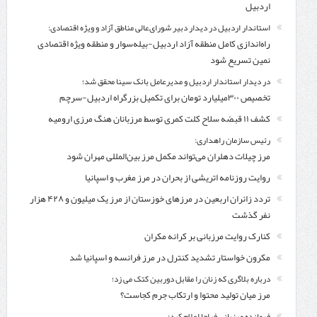
اردبیل
استاندار اردبیل در دیدار دبیر شورای‌عالی مناطق آزاد و ویژه اقتصادی:
راه‌اندازی کامل منطقه آزاد اردبیل-بیله‌سوار و منطقه ویژه اقتصادی
نمین تسریع شود
در دیدار استاندار اردبیل و مدیرعامل بانک سینا محقق شد؛
تخصیص ۳۰۰میلیارد تومان برای تکمیل بزرگراه اردبیل-سرچم
کشف ۱۱ قبضه سلاح کلت کمری توسط مرزبانان هنگ مرزی ارومیه
رئیس سازمان راهداری:
مرز چیلات دهلران می‌تواند مکمل مرز بین‌المللی مهران شود
روایت روزنامه اتریشی از بحران در مرز مغرب و اسپانیا
تردد زائران اربعین در مرزهای خوزستان از مرز یک میلیون و ۴۲۸ هزار
نفر گذشت
کنارک روایت مرزبانی بر کرانه مکران
مکرون خواستار تشدید کنترل‌ در مرز فرانسه و اسپانیا شد
درباره بلاگری که زنان را مقابل دوربین کتک می زد؛
مرز میان تولید محتوا و ارتکاب جرم کجاست؟
فرمانده مرزبانی فراجا اعلام کرد: