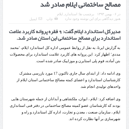
مصالح ساختمانی ایلام صادر شد
قدردانی وزیر میراث فرهنگی، گردشگری و صنایع دستی از استاندار اردبیل
در
۰۶ بهمن ۱۳۹۳
برچسب ها:
استاندارد
,
ایلام
استاندار اردبیل در دیدار دبیر شورای‌عالی مناطق آزاد و ویژه اقتصادی:
هنوز دیدگاهی برای این نوشته وجود ندارد
چاپ
ایمیل
مدیرکل استاندارد ایلام گفت: 9 فقره پروانه کاربرد علامت
راه‌اندازی کامل منطقه آزاد اردبیل-بیله‌سوار و منطقه ویژه اقتصادی نمین تسریع
استاندارد برای مصالح ساختمانی این استان صادر شد.
شود
به گزارش ایرنا، به نقل از روابط عمومی اداره کل استاندارد ایلام، ‘محمد
در دیدار استاندار اردبیل و مدیرعامل بانک سینا محقق شد؛
مددی’ اظهار کرد: این پروانه های کاربرد علامت استاندارد برای محصولات
بتن آماده، فوم پلی استایرن و موزاییک صادر شده است.
تخصیص ۳۰۰میلیارد تومان برای تکمیل بزرگراه اردبیل-سرچم
کشف ۱۱ قبضه سلاح کلت کمری توسط مرزبانان هنگ مرزی ارومیه
وی ادامه داد: از ابتدای سال جاری تاکنون 17 مورد بازرسی مشترک
کارشناسان استاندارد و اعضای کمته مصالح ساختمانی استان ایلام از
رئیس سازمان راهداری:
واحدهای تولیدی انجام شد.
مرز چیلات دهلران می‌تواند مکمل مرز بین‌المللی مهران شود
وی اضافه کرد: ایلام ، ایوان، ملکشاهی و آبدانان از جمله شهرستان هایی
روایت روزنامه اتریشی از بحران در مرز مغرب و اسپانیا
بودند که کارشناسان عضو کمیته مصالح ساختمانی در دفتر فنی استانداری
ایلام ، سازمان صنعت ، معدن و تجارت، اداره کل استاندارد و راه و
تردد زائران اربعین در مرزهای خوزستان از مرز یک میلیون و ۴۲۸ هزار نفر
شهرسازی بر آنها نظارت کرده اند.
گذشت