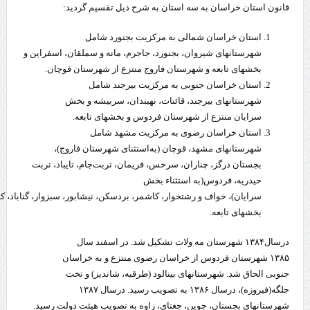
قانون استان خراسان به سه استان به شرح ذیل تقسیم گردید:
استان خراسان شمالی به مرکزیت بجنورد شامل
شهرستانهای شیروان، بجنورد، جاجرم، مانه و سملقان، اسفراین و
بخشهای تابعه و شهرستان فاروج منتزع از شهرستان قوچان.
استان خراسان جنوبی به مرکزیت بیرجند شامل
شهرستانهای بیرجند، قائنات، نهبندان، سربیشه و بخش
سرایان منتزع از شهرستان فردوس و بخشهای تابعه.
استان خراسان رضوی به مرکزیت مشهد شامل
شهرستانهای مشهد، قوچان (به‌استثنای شهرستان فاروج)،
بجستان درگز، چناران، سرخس، فریمان، تربت‌جام، تایباد، تربت
حیدریه، فردوس(به استثناء بخش
سرایان)، خواف و رشتخوار، کاشمر، بردسکن، نیشابور، سبزوار، گناباد، کلا
بخشهای تابعه.
درسال۱۳۸۴ شهرستان مه ولات تشکیل شد. در اسفند سال
۱۳۸۵ شهرستان فردوس از خراسان رضوی منتزع و به خراسان
جنوبی الحاق شد. شهرستانهای بینالود (طرقبه، شاندیز) و تخت
جلگه(فیروزه)، درسال ۱۳۸۶ به تصویب رسید. درسال ۱۳۸۷
شهرستانهای بجستان، جوین، جغتای، زاوه به تصویب هیئت دولت رسید.