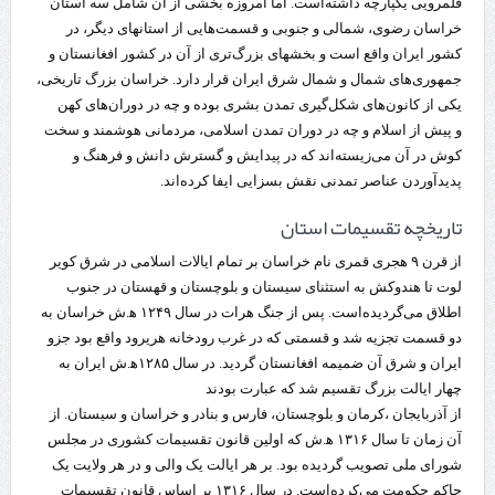
قلمرویی یکپارچه داشته‌است. اما امروزه بخشی از آن شامل سه استان
خراسان رضوی، شمالی و جنوبی و قسمت‌هایی از استانهای دیگر، در
کشور ایران واقع است و بخشهای بزرگ‌تری از آن در کشور افغانستان و
جمهوری‌های شمال و شمال شرق ایران قرار دارد. خراسان بزرگ تاریخی،
یکی از کانون‌های شکل‌گیری تمدن بشری بوده و چه در دوران‌های کهن
و پیش از اسلام و چه در دوران تمدن اسلامی، مردمانی هوشمند و سخت
کوش در آن می‌زیسته‌اند که در پیدایش و گسترش دانش و فرهنگ و
پدیدآوردن عناصر تمدنی نقش بسزایی ایفا کرده‌اند.
تاریخچه تقسیمات استان
از قرن ۹ هجری قمری نام خراسان بر تمام ایالات اسلامی در شرق کویر
لوت تا هندوکش به استثنای سیستان و بلوچستان و قهستان در جنوب
اطلاق می‌گردیده‌است. پس از جنگ هرات در سال ۱۲۴۹ ه‍.ش خراسان به
دو قسمت تجزیه شد و قسمتی که در غرب رودخانه هریرود واقع بود جزو
ایران و شرق آن ضمیمه افغانستان گردید. در سال ۱۲۸۵ه‍.ش ایران به
چهار ایالت بزرگ تقسیم شد که عبارت بودند
از آذربایجان ،کرمان و بلوچستان، فارس و بنادر و خراسان و سیستان. از
آن زمان تا سال ۱۳۱۶ ه‍.ش که اولین قانون تقسیمات کشوری در مجلس
شورای ملی تصویب گردیده بود. بر هر ایالت یک والی و در هر ولایت یک
حاکم حکومت می‌کرده‌است. در سال ۱۳۱۶ بر اساس قانون تقسیمات