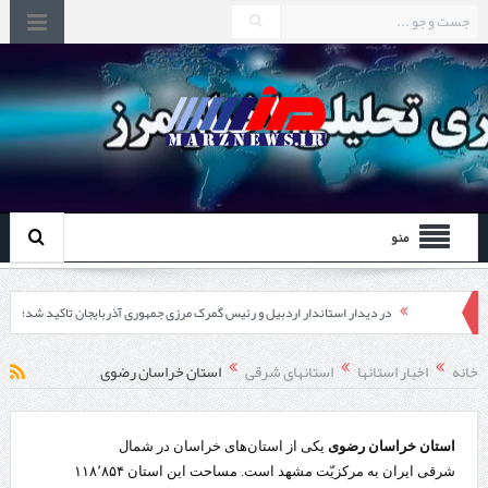
منو
در دیدار استاندار اردبیل و رئیس گمرک مرزی جمهوری آذربایجان تاکید شد؛
توسعه همکاری گمرک‌های مرزی ایران و جمهوری آذربایجان ضرورت دارد
خانه
اخبار استانها
استانهای شرقی
استان خراسان رضوی
چابهار، جایی که دریا به زندگی سلام می‌کند
گزارش ویژه؛
استان خراسان رضوی
یکی از استان‌های خراسان در شمال
شرقی ایران به مرکزیّت مشهد است. مساحت این استان ۱۱۸٬۸۵۴
طرز تهیه خورش خلال کرمانشاهی +نکات و فوت وفن‌ها