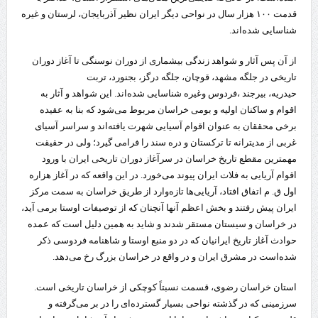
قدمت ۱۰۰ هزار سال در نواحی دیگر ایران نظیر آذربایجان، لرستان و غیره
شناسایی شده‌اند.
از آن پس آثار و شواهد زندگی بیشماری از دوران نوسنگی تا آغاز دوران
تاریخی در جلگه مشهد، قوچان، جلگه درگز، بجنورد، تربت
حیدریه، بیرجند ،فردوس وغیره شناسایی شده‌اند. این شواهد و آثار به
اقوام و ساکنان اولیه و بومی خراسان مربوط می‌شود که بنا به عقیده
برخی محققان به عنوان اقوام آسیایی شهرت یافته‌اند و سراسر آسیای
غربی از مدیترانه تا ترکستان و دره سند را فرامی گیرد؛ ولی در حقیقت
مهمترین مقطع تاریخ خراسان در سرآغاز دوران تاریخی ایران با ورود
اقوام آریایی به فلات ایران پیوند می‌خورد. در این واقعه که در آغاز هزاره
اول ق. م اتفاق افتاد، آریایی‌ها تازه‌وارد از طریق خراسان به سمت مرکز
ایران پیش رفتند و بخش اعظم آنها آنچنان که از توصیفات اوستا برمی آید،
در خراسان و سیستان مستقر شدند و شاید به همین دلیل است که عمده
حوادث آغاز تاریخ ایرانیان که در دو منبع اوستا و شاهنامه فردوسی ذکر
شده‌است در مشرق ایران و در واقع در خراسان بزرگ رخ می‌دهد.
استان خراسان رضوی، قسمت نسبتاً کوچکی از خراسان تاریخی است.
سرزمینی که در گذشته نواحی بسیار گسترده‌ای را در بر می‌گرفته و