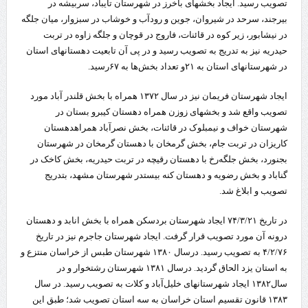
تصویب رسید. ایجاد بخشهای باخرز در شهرستان تایباد، سربیشه در
بیرجند، سرحد در شیروان، جوین و رودآب و خوشاب در سبزوار، میان جلگه
در نیشابور، زیر کوه در قائنات، فاروج در قوچان و جلگه زاوه در تربت
حیدریه نیز به تدریج به تصویب رسید و در پی آن تابعیت دهستانهای استان
در شهرستانهای استان به ۲۱و تعداد بخش‌ها به ۶۷رسید.
ایجاد شهرستان فریمان نیز در سال ۱۳۷۲ همراه با بخش قلندر آباد مورد
تصویب واقع شد و بخشهای زوزن همراه دهستان کیبرو بستان در
شهرستان خواف و نیمبلوک در قائنات، بخش نصرآباد همراهدهستان
کاریزان در تربت جام، بخش گرمخان با دهستان گرمخان در شهرستان
بجنورد، بخش جلگه‌رخ با دهستان رقیچه در تربت حیدریه، بخش کاخک در
گناباد و بخش رضویه و دهستان کنه بیستدر شهرستان مشهد، بتدریج
تصویب و ابلاغ شد.
در تاریخ ۷۴/۳/۲۱ ایجاد شهرستان بردسکن همراه با بخش انابد و دهستان
درونه آن مورد تصویب قرار گرفت. ایجاد شهرستان جاجرم نیز در تاریخ
۴/۲/۷۶ به تصویب رسید. درسال ۱۳۸۰ شهرستان طبس از خراسان منتزع و
به استان یزد الحاق گردید. درسال ۱۳۸۱ شهرستان رشتخوار و در
سال۱۳۸۲ ایجاد شهرستانهای خلیل‌آباد و کلات به تصویب رسید. در سال
۱۳۸۳ قانون تقسیم استان خراسان به سه استان تصویب شد؛ طبق این