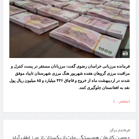
فرمانده مرزبانی خراسان رضوی گفت: مرزبانان مستقر در پست کنترل و
مراقبت مرزی گروهان هفده شهریور هنگ مرزی شهرستان تایباد موفق
شدند در اردیبهشت ماه از خروج و قاچاق ۴۴۶ میلیارد و ۸۵ میلیون ریال پول
نقد به افغانستان جلوگیری کنند.
(بیشتر…)
فرماندار درگز:
دومین کاروان همبستگی ملت ازبکستان از مرز لطف آباد