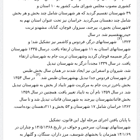
کشوری مصوب مجلس شورای ملی، کشور به ۱۰ استان و
۴۹ شهرستان تقسیم گردید که هر شهرستان شامل چند بخش و هر بخش
شامل چند دهستان می‌گردید. خراسان نیز تحت عنوان استان نهم به
۷شهرستان بجنورد، بیرجند، سبزوار، قوچان، گناباد، مشهدو تربت
حیدریهتقسیم شد. در سال
[۴]
۱۳۲۳
شهرستانهای درگز، فردوس و کاشمر نیز تشکیل شد؛ و
شهرستانهای استان به ۱۱ شهرستان ارتقاء یافت. درسال ۱۳۳۵ شهرستان
درگز ضمیمه قوچان گردید وشهرستان تربت جام به شهرستان ارتقاء
یافت. در سال ۱۳۳۹ مجدداً درگز به شهرستان تبدیل
شد، شیروان و اسفراین نیز ایجاد شدند در همان سال بخش طبس
[۴]
از شهرستان فردوس جدا تبدیل بهشهرستان طبس شد.
در سال ۱۳۵۴
بخش باخرز تربت جام به مرکزیت شهر تایباد از بخش به شهرستان تبدیل
شد. در سال ۱۳۵۹ نام آن به تایباد تغییر یافت. همچنین در سال ۱۳۵۹
بخش قائناتشهرستان بیرجند به شهرستان قائنات تبدیل شد و تا سال
۱۳۶۲ خراسان شامل ۱۷ شهرستان و ۵۳ بخش و ۲۱۱دهستان بوده‌است.
با پایان یافتن اجرای مرحله اول این قانون، تشکیل
شهرستانهای نهبندان، سرخس و خواف در تاریخ ۱۴/۵/۱۳۶۸ و چناران در
۱۴/۱/۶۹ همزمان با بخشهای شوسف، مرز داران، سنگان، و گلبهار به