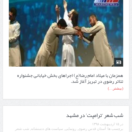
همزمان با میلاد امام رضا(ع) اجراهای بخش خیابانی جشنواره
تئاتر رضوی در تبریز آغاز شد.
(بیشتر…)
شب شعر ‘ترامپت’ در مشهد
در
۱۵ اردیبهشت ۱۳۹۸
برچسب ها:
آستان قدس رضوی
,
رونمایی
,
سیاست های ددمنشانه
,
شب شعر