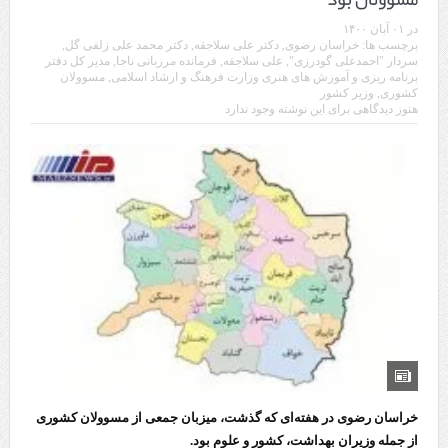
در
۰۱ آبان ۱۴۰۰
برچسب ها:
خراسان رضوی
,
دکتر علی سلاجقه
,
دکتر محمد علی زلفی گل
,
سردار "احمدعلی گودرزی"
,
علی سلاجقه
,
فرمانده مرزبانی ناجا
,
مدیر کل دفتر
برنامه ریزی و آموزش های هنری وزارت فرهنگ و ارشاد اسلامی
,
مسوولان
کشوری
,
وزیر کشور
هنوز دیدگاهی برای این نوشته وجود ندارد
خراسان رضوی در هفته‌ای که گذشت، میزبان جمعی از مسوولان کشوری
از جمله وزیران بهداشت، کشور و علوم بود.