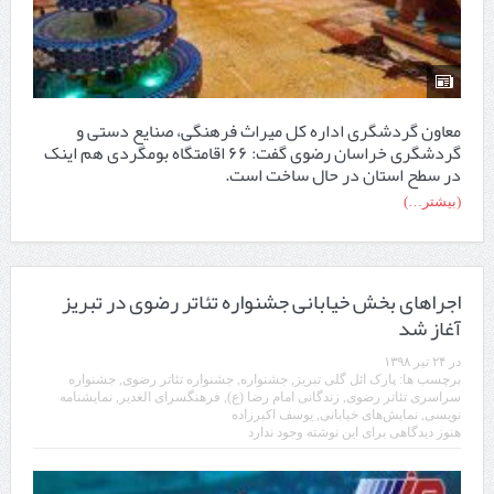
معاون گردشگری اداره کل میراث فرهنگی، صنایع دستی و
گردشگری خراسان رضوی گفت: ۶۶ اقامتگاه بومگردی هم اینک
در سطح استان در حال ساخت است.
(بیشتر…)
اجراهای بخش خیابانی جشنواره تئاتر رضوی در تبریز
آغاز شد
در
۲۴ تیر ۱۳۹۸
برچسب ها:
پارک ائل گلی تبریز
,
جشنواره
,
جشنواره تئاتر رضوی
,
جشنواره
سراسری تئاتر رضوی
,
زندگانی امام رضا (ع)
,
فرهنگسرای الغدیر
,
نمایشنامه
نویسی
,
نمایش‌های خیابانی
,
یوسف اکبرزاده
هنوز دیدگاهی برای این نوشته وجود ندارد