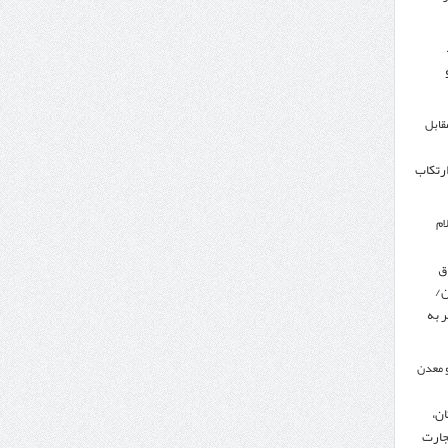
مقابل
ارتکاب
ام
ق
ن/
 به
 معدن
ن،
جارت