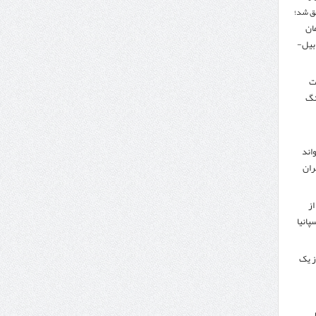
ق شد؛
تومان
دبیل-
لت
نگ
اند
ران
از
پانیا
ز یک
ر