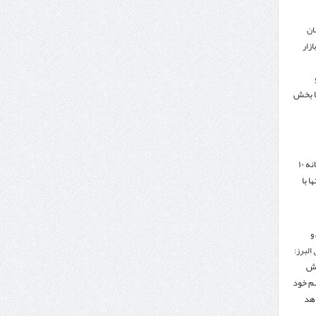
ان
زار
ا بخش
هدف‌گذاری تجارت سالانه ۱۰
ا با
و
البرز:
هش
هم خود
دهد