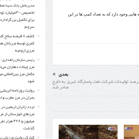
مدیرعامل بانک سینا محق
تخصیص ۳۰۰میلیارد 
ایی وجود دارد که به تعداد کمپ ها در این
برای تکمیل بزرگراه ار
سرچم
کشف ۱۱ قبضه سلاح ک
کمری توسط مرزبانان ه
مرزی ارومیه
رئیس سازمان راهداری:
مرز چیلات دهلران می‌تو
بعدی
مکمل مرز بین‌المللی مه
 درصد تولیدات شرکت نفت پاسارگاد تبریز به خارج
شود
صادر شد
روایت روزنامه اتریشی 
بحران در مرز مغرب و اس
تردد زائران اربعین در
مرزهای خوزستان از مر
میلیون و ۴۲۸ هزار نفر
گذشت
کنارک روایت مرزبانی ب