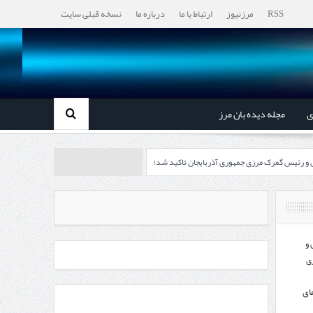
RSS
مرزنیوز
ارتباط با ما
درباره ما
نسخه قبلی سایت
ی
مجله دیده بان مرز
ل و رئیس گمرک مرزی جمهوری آذربایجان تاکید شد؛
رزی ایران و جمهوری آذربایجان ضرورت دارد
، گردشگری و صنایع دستی از استاندار اردبیل
 و
ی
اندار اردبیل و مدیرعامل بانک سینا محقق شد؛
ای