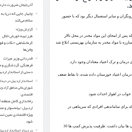
د.
مرز چیلات دهلران می‌تواند مکمل مرز بین‌المللی مهران شود
آذربایجان ضرورت دارد
چابهار، جایی که دریا به
زائران اربعین در مرزهای خوزستان از مرز یک میلیون و ۴۲۸ هزار نفر گذشت
روایت ر
رونگران و سایر استعمال دیگر بود که با حضور
سلام می‌کند
گزارش ویژه؛
طرز تهیه خورش خلال
پس از امحای این مواد مخدر در محل تالار
کرمانشاهی +نکات و ف
ارزه با مواد مخدر به سازمان بهزیستی ابلاغ شد
وفن‌ها
قدردانی وزیر میراث
فرهنگی، گردشگری و ص
دستی از استاندار اردب
ان اعتیاد خوزستان داده شده، تا نقاط ضعف
استاندار اردبیل در دیدار
شورای‌عالی مناطق آزاد و 
اقتصادی:
 خواب در اهواز احداث شود.
راه‌اندازی کامل منطقه آ
اردبیل-بیله‌سوار و من
ارد که برای ساماندهی افرادی که سرپناهی در
ویژه اقتصادی نمین تس
شود
مدیرکل بهزیستی خوزستان در ادامه با اشاره به میزان ظرفیت کمپ ها بیان داشت: ظرفیت پذیرش کمپ ها 30
در دیدار استاندار اردبیل