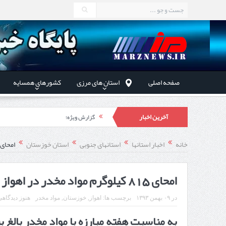
صفحه اصلی
استان های مرزی
کشورهای همسایه
آخرین اخبار
گزارش ویژه؛
طرز تهیه خورش خلال کرمانشاهی +نکات و 
خانه
اخبار استانها
استانهای جنوبی
استان خوزستان
امحای 815 کیلوگرم مواد مخدر در اهو
استاندار اردبیل در دیدار دب
راه‌اندازی کامل منطقه آزاد 
امحای 815 کیلوگرم مواد مخدر در اهواز
در
۰۹ بهمن ۱۳۹۳
برچسب ها:
اهواز
,
خوزستان
,
مواد مخدر
هنوز دیدگاهی