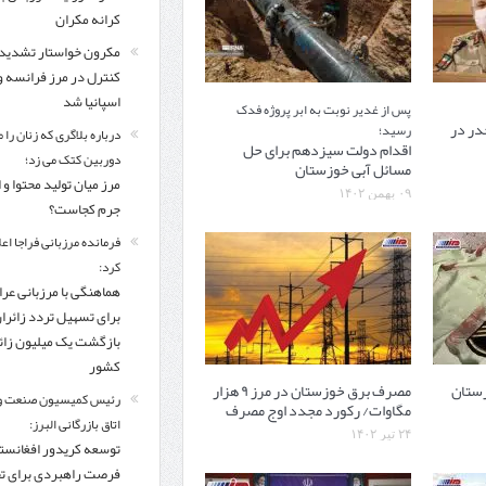
کرانه مکران
مکرون خواستار تشدید
کنترل‌ در مرز فرانسه و
اسپانیا شد
پس از غدیر نوبت به ابر پروژه فدک
در در
رسید؛
درباره بلاگری که زنان را 
اقدام دولت سیزدهم برای حل
دوربین کتک می زد؛
مسائل آبی خوزستان
مرز میان تولید محتوا و 
۰۹ بهمن ۱۴۰۲
جرم کجاست؟
فرمانده مرزبانی فراجا اعل
کرد:
هماهنگی با مرزبانی عرا
برای تسهیل تردد زائرا
بازگشت یک میلیون زائر
کشور
مصرف برق خوزستان در مرز ۹ هزار
رئیس کمیسیون صنعت و
مگاوات/ رکورد مجدد اوج مصرف
اتاق بازرگانی البرز:
۲۴ تیر ۱۴۰۲
توسعه کریدور افغانستا
فرصت راهبردی برای ت