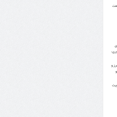
نعت
ی
ری»
رز و
و
کویت