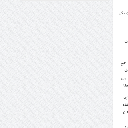
 زندگی
وزنامه اتریشی از بحران در مرز مغرب و اسپانیا
وت
نایع
یل
 دبیر
ویژه
زاد
طقه
ریع
 و