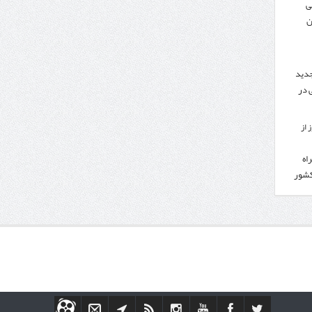
ی
ن
جدید
 در
 از
اه
کشور