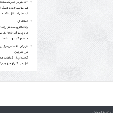
۸۰۰ نفر در شهرک صنعت
غیردولتی حدید مبتکرا
اردبیل اشتغال یافتند
استاندار:
راه‌اندازی سه بازارچه 
مرزی در آذربایجان‌غربی
دستور کار دولت است
گزارش اختصاصی مرزنیوز
مرز تمرچین؛
گوشه‌ای از اقدامات همر
اول در یکی از مرزهای 
(مرزنیوز) میباشد.