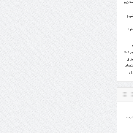
تان و
تی و
را
ر داد:
برای
تصاد
یل
غرب