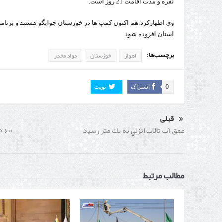
نفره و مدت اقامت 21 روز است.
وی اظهارکرد:هم اکنون کمپ ها در خوزستان جوابگو هستند و برنامه ه
استان افزوده شود.
برچسب‌ها:
اهواز
خوزستان
مواد مخدر
0
اشتراک
تویت
قبلی
60
عمق آب تالاب انزلي به يك متر رسيد
مطالب مرتبط