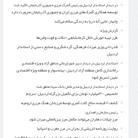
در دیدار استاندار اردبیل و رئیس گمرک مرزی جمهوری آذربایجان تاکید شد؛
توسعه همکاری گمرک‌های مرزی ایران و جمهوری آذربایجان ضرورت دارد
چابهار، جایی که دریا به زندگی سلام می‌کند
گزارش ویژه؛
طرز تهیه خورش خلال کرمانشاهی +نکات و فوت وفن‌ها
قدردانی وزیر میراث فرهنگی، گردشگری و صنایع دستی از استاندار
اردبیل
استاندار اردبیل در دیدار دبیر شورای‌عالی مناطق آزاد و ویژه اقتصادی:
راه‌اندازی کامل منطقه آزاد اردبیل-بیله‌سوار و منطقه ویژه اقتصادی
نمین تسریع شود
در دیدار استاندار اردبیل و مدیرعامل بانک سینا محقق شد؛
تخصیص ۳۰۰میلیارد تومان برای تکمیل بزرگراه اردبیل-سرچم
کشف ۱۱ قبضه سلاح کلت کمری توسط مرزبانان هنگ مرزی ارومیه
رئیس سازمان راهداری:
مرز چیلات دهلران می‌تواند مکمل مرز بین‌المللی مهران شود
روایت روزنامه اتریشی از بحران در مرز مغرب و اسپانیا
تردد زائران اربعین در مرزهای خوزستان از مرز یک میلیون و ۴۲۸ هزار