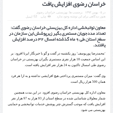
خراسان رضوی افزایش یافت
چابهار، جایی که دریا به زندگی سلام می‌کند
در
۰۵ بهمن ۱۳۹۳
برچسب ها:
بهزیستی
,
خراسان رضوی
گزارش ویژه؛
هنوز دیدگاهی برای این نوشته وجود ندارد
چاپ
ایمیل
معاون توانبخشی اداره کل بهزیستی خراسان رضوی گفت:
طرز تهیه خورش خلال کرمانشاهی +نکات و فوت وفن‌ها
تعداد مددجویان مستمری بگیر زیرپوشش این سازمان در
قدردانی وزیر میراث فرهنگی، گردشگری و صنایع دستی از استاندار اردبیل
سطح استان طی 9 ماه گذشته امسال 32 درصد افزایش
یافتند.
استاندار اردبیل در دیدار دبیر شورای‌عالی مناطق آزاد و ویژه اقتصادی:
‘محمدرضا پوریوسف’ روز یکشنبه در گفت و گو با خبرنگار ایرنا افزود: بر
راه‌اندازی کامل منطقه آزاد اردبیل-بیله‌سوار و منطقه ویژه اقتصادی نمین تسریع
این اساس جمعیت 18 هزار نفری مستمری بگیران بهزیستی در خراسان
شود
رضوی طی امسال تاکنون به 24 هزار نفر افزایش یافته است.
در دیدار استاندار اردبیل و مدیرعامل بانک سینا محقق شد؛
وی گفت: میزان مستمری پرداختی هیچ افزایشی نداشته و به ازا هر فرد
همان 500 هزار ریال است.
تخصیص ۳۰۰میلیارد تومان برای تکمیل بزرگراه اردبیل-سرچم
کشف ۱۱ قبضه سلاح کلت کمری توسط مرزبانان هنگ مرزی ارومیه
معاون اداره کل بهزیستی خراسان رضوی افزود: در این مدت همچنین
شمار معلولان شناسایی شده در سطح استان از 93 هزار به 97 هزار نفر
رئیس سازمان راهداری:
افزایش یافت که موجب گسترش چتر پوشش خدمات توانبخشی و حمایتی
بهزیستی می شود.
مرز چیلات دهلران می‌تواند مکمل مرز بین‌المللی مهران شود