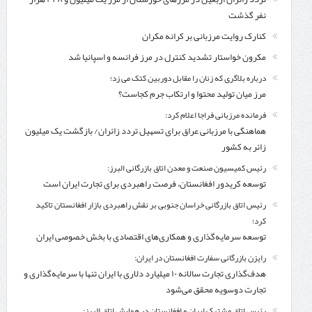
نفر گذشت
کنارک روایت مرزبانی بر کرانه مکران
مکرون خواستار تشدید کنترل‌ در مرز فرانسه و اسپانیا شد
درباره بلاگری که زنان را مقابل دوربین کتک می زد؛
مرز میان تولید محتوا و ارتکاب جرم کجاست؟
فرمانده مرزبانی فراجا اعلام کرد:
هماهنگی با مرزبانی عراق برای تسهیل تردد زائران/ بازگشت یک میلیون
زائر به کشور
رئیس کمیسیون صنعت و معدن اتاق بازرگانی البرز:
توسعه کریدور افغانستان، فرصت راهبردی برای تجارت ایران است
رئیس اتاق بازرگانی خراسان جنوبی بر نقش راهبردی بازار افغانستان تاکید
کرد؛
توسعه سرمایه‌گذاری و همکاری‌های اقتصادی با بخش خصوصی ایران
رایزن بازرگانی سفارت افغانستان در ایران:
هدف‌گذاری تجارت سالانه ۱۰ میلیارد دلاری با ایران تنها با سرمایه‌گذاری و
تجارت دوسویه محقق می‌شود
رئیس اتاق مشترک ایران و افغانستان در همایش اتاق البرز: