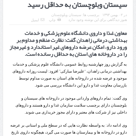
سیستان وبلوچستان به حداقل رسید
چابهار، جایی که دریا به زندگی سلام می‌کند
در
۰۲ بهمن ۱۳۹۳
برچسب ها:
سیستان وبلوچستان
گزارش ویژه؛
هنوز دیدگاهی برای این نوشته وجود ندارد
چاپ
ایمیل
معاون غذا و داروی دانشگاه علوم پزشکی و خدمات
طرز تهیه خورش خلال کرمانشاهی +نکات و فوت وفن‌ها
بهداشتی درمانی زاهدان گفت: نظارت منظم و مداوم بر
قدردانی وزیر میراث فرهنگی، گردشگری و صنایع دستی از استاندار اردبیل
ورود دارو، امکان عرضه داروهای غیر استاندارد و غیرمجاز
را در داروخانه های استان به حداقل رسانده است.
استاندار اردبیل در دیدار دبیر شورای‌عالی مناطق آزاد و ویژه اقتصادی:
به گزارش روز چهارشنبه روابط عمومی دانشگاه علوم پزشکی و خدمات
راه‌اندازی کامل منطقه آزاد اردبیل-بیله‌سوار و منطقه ویژه اقتصادی نمین تسریع
بهداشتی درمانی زاهدان، ‘علیرضا مبارکی’ افزود: لیست روزانه داروهای
شود
موجود و عرضه شده در داروخانه های استان به صورت مداوم توسط
بازرسان معاونت غذا و دارو این دانشگاه بررسی می شود.
در دیدار استاندار اردبیل و مدیرعامل بانک سینا محقق شد؛
وی گفت: تمام داروهای وارداتی موجود در داروخانه های سیستان و
تخصیص ۳۰۰میلیارد تومان برای تکمیل بزرگراه اردبیل-سرچم
بلوچستان دارای برچسب سلامت سازمان غذا و دارو هستند و داروهای
کشف ۱۱ قبضه سلاح کلت کمری توسط مرزبانان هنگ مرزی ارومیه
داخلی نیز از شرکت های معتبر و دارای مجوز خریداری می شوند.
رئیس سازمان راهداری:
وی ادامه داد: به واسطه نظارت هایی که در سطح ملی و استانی بر عرضه
دارو در داروخانه ها و بیمارستان ها صورت می گیرد، هیچگونه داروی تاریخ
مرز چیلات دهلران می‌تواند مکمل مرز بین‌المللی مهران شود