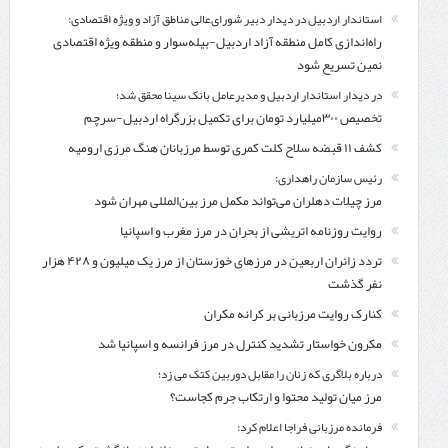
استاندار اردبیل در دیدار دبیر شورای‌عالی مناطق آزاد و ویژه اقتصادی:
راه‌اندازی کامل منطقه آزاد اردبیل-بیله‌سوار و منطقه ویژه اقتصادی
نمین تسریع شود
در دیدار استاندار اردبیل و مدیرعامل بانک سینا محقق شد؛
تخصیص ۳۰۰میلیارد تومان برای تکمیل بزرگراه اردبیل-سرچم
کشف ۱۱ قبضه سلاح کلت کمری توسط مرزبانان هنگ مرزی ارومیه
رئیس سازمان راهداری:
مرز چیلات دهلران می‌تواند مکمل مرز بین‌المللی مهران شود
روایت روزنامه اتریشی از بحران در مرز مغرب و اسپانیا
تردد زائران اربعین در مرزهای خوزستان از مرز یک میلیون و ۴۲۸ هزار
نفر گذشت
کنارک روایت مرزبانی بر کرانه مکران
مکرون خواستار تشدید کنترل‌ در مرز فرانسه و اسپانیا شد
درباره بلاگری که زنان را مقابل دوربین کتک می زد؛
مرز میان تولید محتوا و ارتکاب جرم کجاست؟
فرمانده مرزبانی فراجا اعلام کرد: