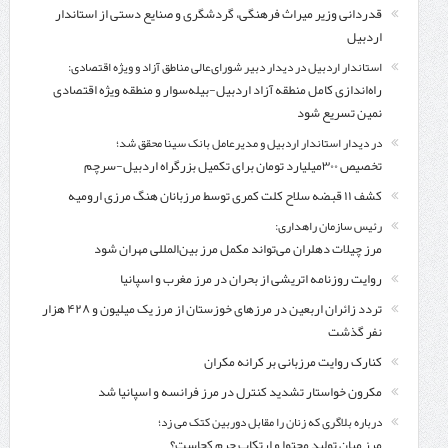
قدردانی وزیر میراث فرهنگی، گردشگری و صنایع دستی از استاندار
اردبیل
استاندار اردبیل در دیدار دبیر شورای‌عالی مناطق آزاد و ویژه اقتصادی:
راه‌اندازی کامل منطقه آزاد اردبیل-بیله‌سوار و منطقه ویژه اقتصادی
نمین تسریع شود
در دیدار استاندار اردبیل و مدیرعامل بانک سینا محقق شد؛
تخصیص ۳۰۰میلیارد تومان برای تکمیل بزرگراه اردبیل-سرچم
کشف ۱۱ قبضه سلاح کلت کمری توسط مرزبانان هنگ مرزی ارومیه
رئیس سازمان راهداری:
مرز چیلات دهلران می‌تواند مکمل مرز بین‌المللی مهران شود
روایت روزنامه اتریشی از بحران در مرز مغرب و اسپانیا
تردد زائران اربعین در مرزهای خوزستان از مرز یک میلیون و ۴۲۸ هزار
نفر گذشت
کنارک روایت مرزبانی بر کرانه مکران
مکرون خواستار تشدید کنترل‌ در مرز فرانسه و اسپانیا شد
درباره بلاگری که زنان را مقابل دوربین کتک می زد؛
مرز میان تولید محتوا و ارتکاب جرم کجاست؟