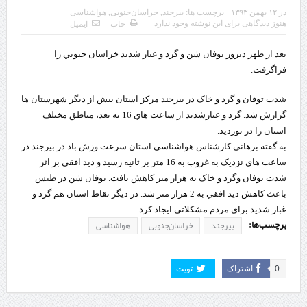
در
۱۲ بهمن ۱۳۹۳
برچسب ها:
بيرجند
,
خراسان‌جنوبی
,
هواشناسی
چابهار، جایی که دریا به زندگی سلام می‌کند
هنوز دیدگاهی برای این نوشته وجود ندارد
چاپ
ایمیل
گزارش ویژه؛
بعد از ظهر ديروز توفان شن و گرد و غبار شديد خراسان جنوبي را
طرز تهیه خورش خلال کرمانشاهی +نکات و فوت وفن‌ها
فراگرفت.
قدردانی وزیر میراث فرهنگی، گردشگری و صنایع دستی از استاندار اردبیل
شدت توفان و گرد و خاک در بيرجند مرکز استان بيش از ديگر شهرستان ها
گزارش شد. گرد و غبارشديد از ساعت هاي 16 به بعد، مناطق مختلف
استاندار اردبیل در دیدار دبیر شورای‌عالی مناطق آزاد و ویژه اقتصادی:
استان را در نورديد.
به گفته برهاني کارشناس هواشناسي استان سرعت وزش باد در بيرجند در
راه‌اندازی کامل منطقه آزاد اردبیل-بیله‌سوار و منطقه ویژه اقتصادی نمین تسریع
ساعت هاي نزديک به غروب به 16 متر بر ثانيه رسيد و ديد افقي بر اثر
شود
شدت توفان وگرد و خاک به هزار متر کاهش يافت. توفان شن در طبس
باعث کاهش ديد افقي به 2 هزار متر شد. در ديگر نقاط استان هم گرد و
در دیدار استاندار اردبیل و مدیرعامل بانک سینا محقق شد؛
غبار شديد براي مردم مشکلاتي ايجاد کرد.
برچسب‌ها:
بيرجند
خراسان‌جنوبی
هواشناسی
تخصیص ۳۰۰میلیارد تومان برای تکمیل بزرگراه اردبیل-سرچم
کشف ۱۱ قبضه سلاح کلت کمری توسط مرزبانان هنگ مرزی ارومیه
0
اشتراک
تویت
رئیس سازمان راهداری:
مرز چیلات دهلران می‌تواند مکمل مرز بین‌المللی مهران شود